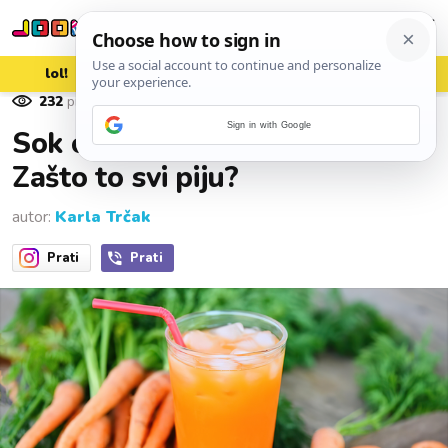
lol!
aww
vrh!
woot?!
232
pregleda
07. srpnja 2026.
Sign in with Google
Sok od mrkve i kokosova voda:
Zašto to svi piju?
autor:
Karla Trčak
Prati
Prati