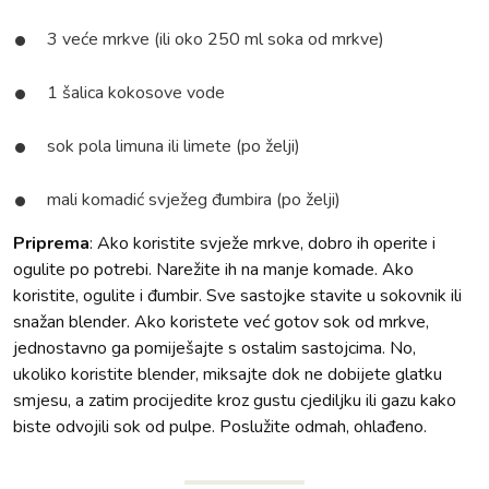
3 veće mrkve (ili oko 250 ml soka od mrkve)
1 šalica kokosove vode
sok pola limuna ili limete (po želji)
mali komadić svježeg đumbira (po želji)
Priprema
: Ako koristite svježe mrkve, dobro ih operite i
ogulite po potrebi. Narežite ih na manje komade. Ako
koristite, ogulite i đumbir. Sve sastojke stavite u sokovnik ili
snažan blender. Ako koristete već gotov sok od mrkve,
jednostavno ga pomiješajte s ostalim sastojcima. No,
ukoliko koristite blender, miksajte dok ne dobijete glatku
smjesu, a zatim procijedite kroz gustu cjediljku ili gazu kako
biste odvojili sok od pulpe. Poslužite odmah, ohlađeno.