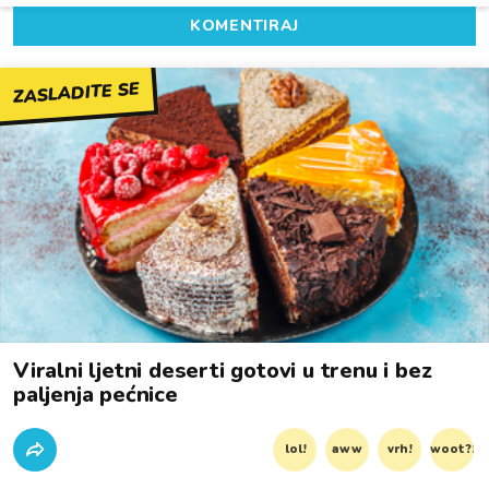
KOMENTIRAJ
ZASLADITE SE
Viralni ljetni deserti gotovi u trenu i bez
paljenja pećnice
lol!
aww
vrh!
woot?!