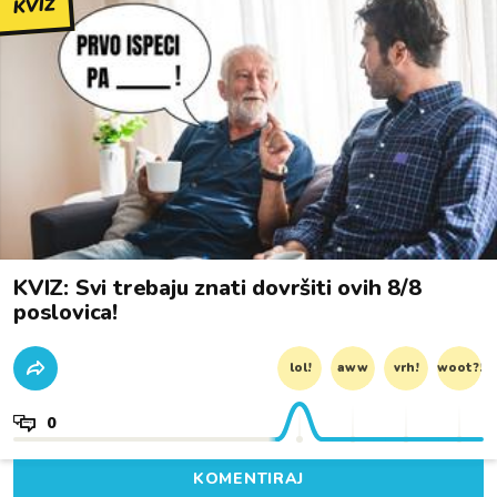
KVIZ
KVIZ: Svi trebaju znati dovršiti ovih 8/8
poslovica!
lol!
aww
vrh!
woot?!
0
KOMENTIRAJ