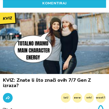
KOMENTIRAJ
KVIZ
KVIZ: Znate li što znači ovih 7/7 Gen Z
izraza?
lol!
aww
vrh!
woot?!