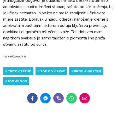
jednoglasni: odgovor je odlučno ne. Iako beta-karoten kao
antioksidans nudi određeni stupanj zaštite od UV zračenja, taj
je učinak neznatan i nipošto ne može zamijeniti učinkovite
mjere zaštite. Boravak u hladu, odjeća i nanošenje kreme s
adekvatnim zaštitnim faktorom ostaju ključni za prevenciju
opeklina i dugoročnih oštećenja kože. Ten dobiven ovim
napitkom svakako je samo taloženje pigmenta i ne pruža
stvarnu zaštitu od sunca.
*uz korištenje AI-ja
#
TIKTOK TREND
#
SOK OD MRKVE
#
PREPLANULI TEN
#
JOOMBOOS