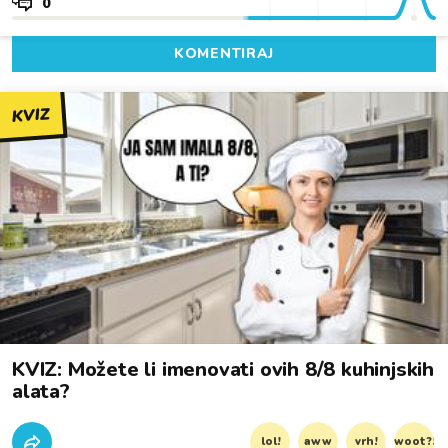
0
KOMENTIRAJ
KVIZ
KVIZ: Možete li imenovati ovih 8/8 kuhinjskih
alata?
lol!
aww
vrh!
woot?!