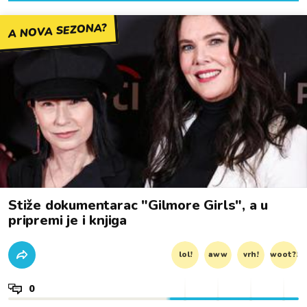
A NOVA SEZONA?
Stiže dokumentarac "Gilmore Girls", a u
pripremi je i knjiga
lol!
aww
vrh!
woot?!
0