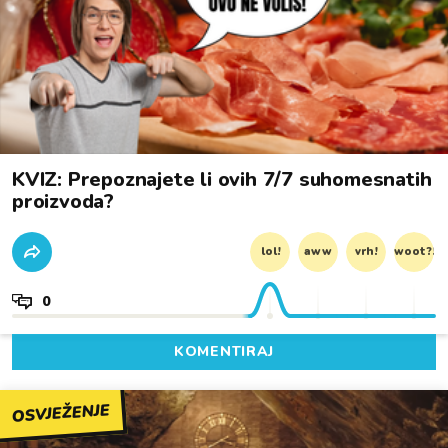
KVIZ: Prepoznajete li ovih 7/7 suhomesnatih
proizvoda?
lol!
aww
vrh!
woot?!
0
KOMENTIRAJ
OSVJEŽENJE