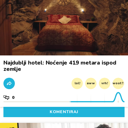
Najdublji hotel: Noćenje 419 metara ispod
zemlje
lol!
aww
vrh!
woot?!
0
KOMENTIRAJ