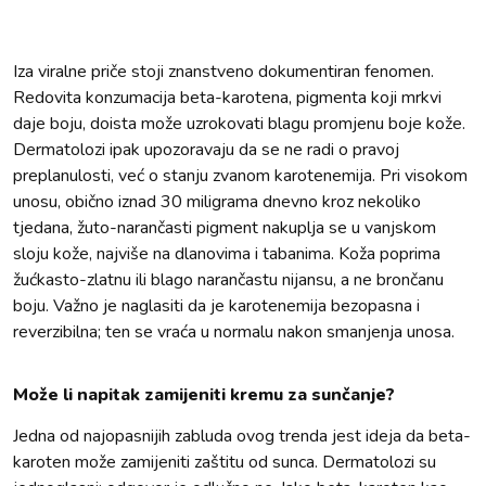
Iza viralne priče stoji znanstveno dokumentiran fenomen.
Redovita konzumacija beta-karotena, pigmenta koji mrkvi
daje boju, doista može uzrokovati blagu promjenu boje kože.
Dermatolozi ipak upozoravaju da se ne radi o pravoj
preplanulosti, već o stanju zvanom karotenemija. Pri visokom
unosu, obično iznad 30 miligrama dnevno kroz nekoliko
tjedana, žuto-narančasti pigment nakuplja se u vanjskom
sloju kože, najviše na dlanovima i tabanima. Koža poprima
žućkasto-zlatnu ili blago narančastu nijansu, a ne brončanu
boju. Važno je naglasiti da je karotenemija bezopasna i
reverzibilna; ten se vraća u normalu nakon smanjenja unosa.
Može li napitak zamijeniti kremu za sunčanje?
Jedna od najopasnijih zabluda ovog trenda jest ideja da beta-
karoten može zamijeniti zaštitu od sunca. Dermatolozi su