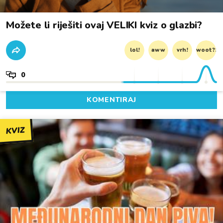
Možete li riješiti ovaj VELIKI kviz o glazbi?
lol!
aww
vrh!
woot?!
0
KOMENTIRAJ
KVIZ