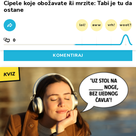
Cipele koje obožavate ili mrzite: Tabi je tu da
ostane
lol!
aww
vrh!
woot?!
0
KOMENTIRAJ
KVIZ