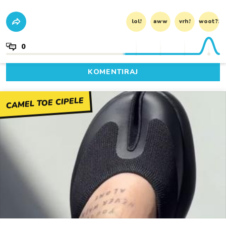
lol!
aww
vrh!
woot?!
0
KOMENTIRAJ
CAMEL TOE CIPELE