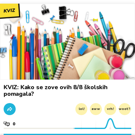
KVIZ
KVIZ: Kako se zove ovih 8/8 školskih
pomagala?
lol!
aww
vrh!
woot?!
0