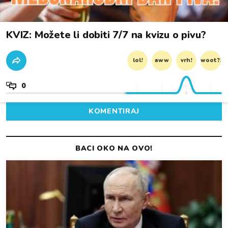
KVIZ: Možete li dobiti 7/7 na kvizu o pivu?
lol!
aww
vrh!
woot?!
0
KOMENTIRAJ