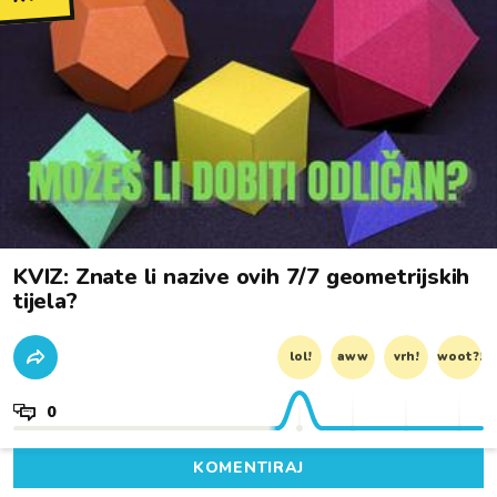
KVIZ: Znate li nazive ovih 7/7 geometrijskih
tijela?
lol!
aww
vrh!
woot?!
0
KOMENTIRAJ