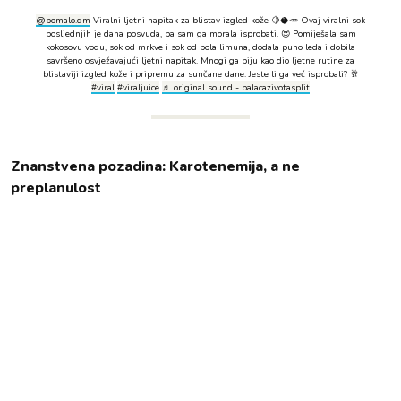
@pomalo.dm
Viralni ljetni napitak za blistav izgled kože 🍋🥥🥕 Ovaj viralni sok
posljednjih je dana posvuda, pa sam ga morala isprobati. 😍 Pomiješala sam
kokosovu vodu, sok od mrkve i sok od pola limuna, dodala puno leda i dobila
savršeno osvježavajući ljetni napitak. Mnogi ga piju kao dio ljetne rutine za
blistaviji izgled kože i pripremu za sunčane dane. Jeste li ga već isprobali? 🥂
#viral
#viraljuice
♬ original sound - palacazivotasplit
Znanstvena pozadina: Karotenemija, a ne
preplanulost