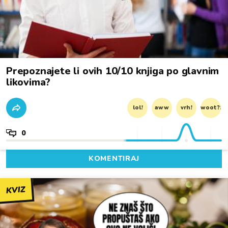
Prepoznajete li ovih 10/10 knjiga po glavnim
likovima?
lol!
aww
vrh!
woot?!
0
KOMENTIRAJ
KVIZ