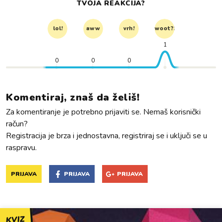
TVOJA REAKCIJA?
lol!
aww
vrh!
woot?!
1
0
0
0
Komentiraj, znaš da želiš!
Za komentiranje je potrebno prijaviti se. Nemaš korisnički
račun?
Registracija je brza i jednostavna, registriraj se i uključi se u
raspravu.
PRIJAVA
PRIJAVA
PRIJAVA
KVIZ