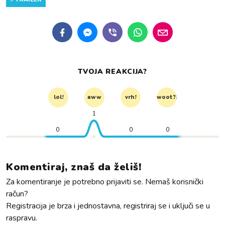
TVOJA REAKCIJA?
lol!
aww
vrh!
woot?!
1
0
0
0
Komentiraj, znaš da želiš!
Za komentiranje je potrebno prijaviti se. Nemaš korisnički
račun?
Registracija je brza i jednostavna, registriraj se i uključi se u
raspravu.