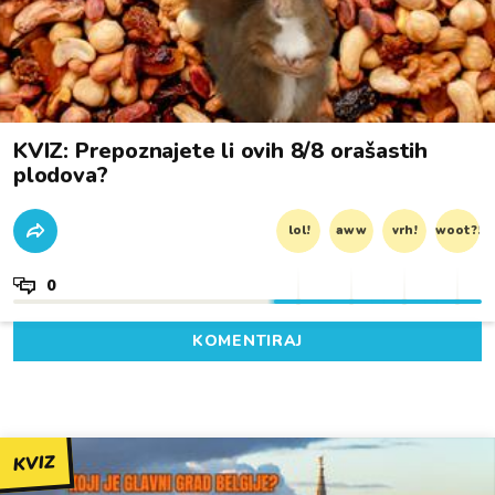
KVIZ: Prepoznajete li ovih 8/8 orašastih
plodova?
lol!
aww
vrh!
woot?!
0
KOMENTIRAJ
KVIZ