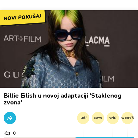
NOVI POKUŠAJ
Billie Eilish u novoj adaptaciji 'Staklenog
zvona'
lol!
aww
vrh!
woot?!
0