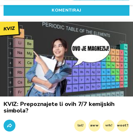
KOMENTIRAJ
KVIZ
KVIZ: Prepoznajete li ovih 7/7 kemijskih
simbola?
lol!
aww
vrh!
woot?!