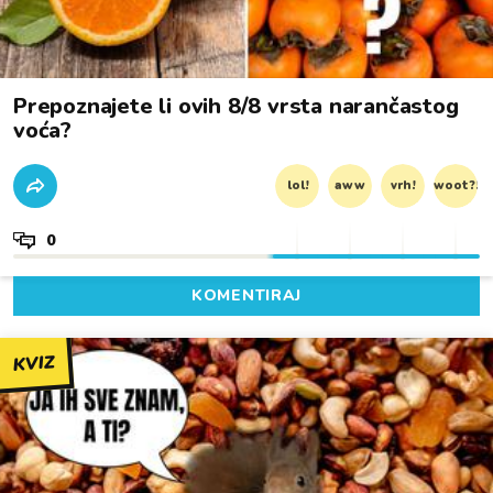
Prepoznajete li ovih 8/8 vrsta narančastog
voća?
lol!
aww
vrh!
woot?!
0
KOMENTIRAJ
KVIZ