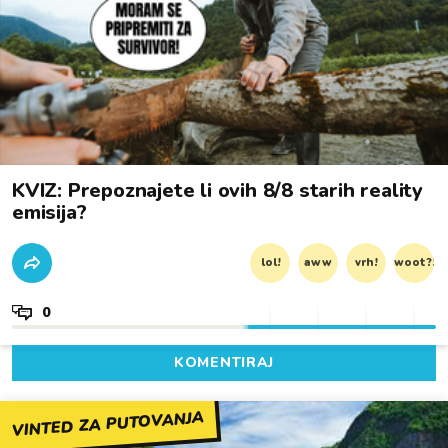
KVIZ: Prepoznajete li ovih 8/8 starih reality
emisija?
lol!
aww
vrh!
woot?!
0
KOMENTIRAJ
VINTED ZA PUTOVANJA