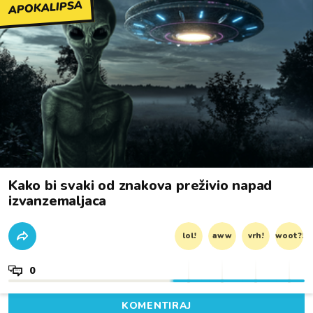
APOKALIPSA
Kako bi svaki od znakova preživio napad
izvanzemaljaca
lol!
aww
vrh!
woot?!
0
KOMENTIRAJ