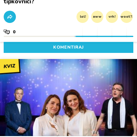
tipkovnici?
lol!
aww
vrh!
woot?!
0
KOMENTIRAJ
KVIZ