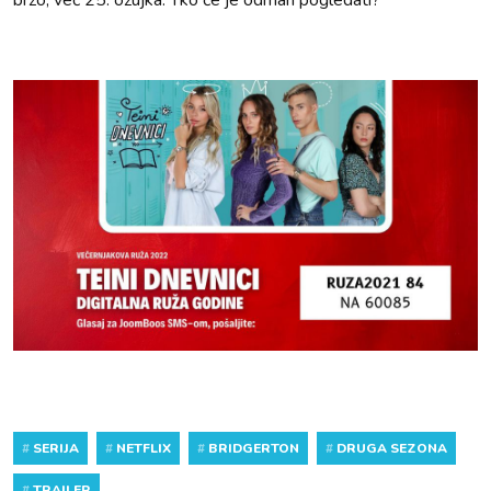
brzo, već 25. ožujka. Tko će je odmah pogledati?
#
SERIJA
#
NETFLIX
#
BRIDGERTON
#
DRUGA SEZONA
#
TRAILER