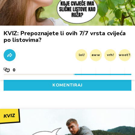
KVIZ: Prepoznajete li ovih 7/7 vrsta cvijeća
po listovima?
lol!
aww
vrh!
woot?!
0
KOMENTIRAJ
KVIZ