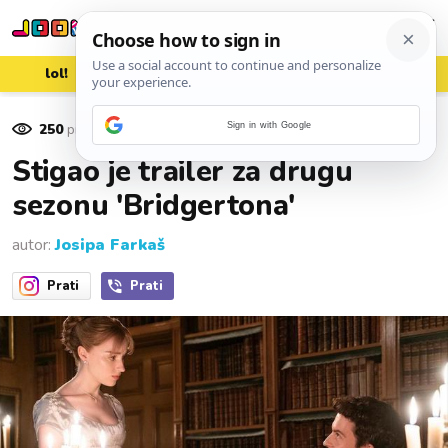
lol!
aww
vrh!
woot?!
250
pregleda
Sign in with Google
15. veljače 2022.
Stigao je trailer za drugu
sezonu 'Bridgertona'
autor:
Josipa Farkaš
Prati
Prati