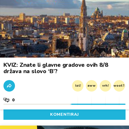
KVIZ: Znate li glavne gradove ovih 8/8
država na slovo ‘B’?
lol!
aww
vrh!
woot?!
0
KOMENTIRAJ