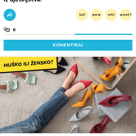
lol!
aww
vrh!
woot?!
0
KOMENTIRAJ
MUŠKO ILI ŽENSKO?