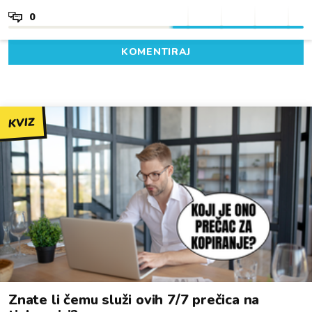
0
KOMENTIRAJ
KVIZ
Znate li čemu služi ovih 7/7 prečica na