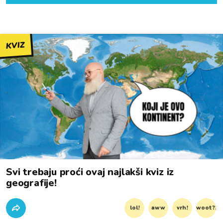
KVIZ
Svi trebaju proći ovaj najlakši kviz iz
geografije!
lol!
aww
vrh!
woot?!