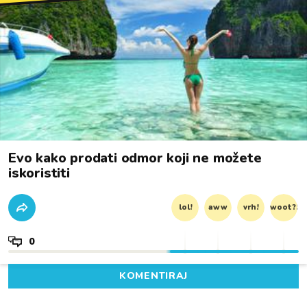
Evo kako prodati odmor koji ne možete
iskoristiti
lol!
aww
vrh!
woot?!
0
KOMENTIRAJ