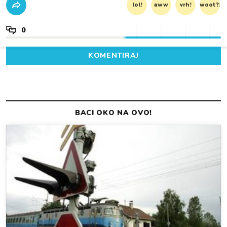
lol!
aww
vrh!
woot?!
0
KOMENTIRAJ