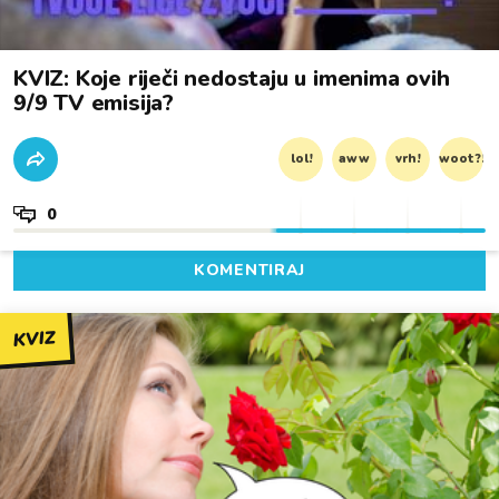
KVIZ: Koje riječi nedostaju u imenima ovih
9/9 TV emisija?
lol!
aww
vrh!
woot?!
0
KOMENTIRAJ
KVIZ