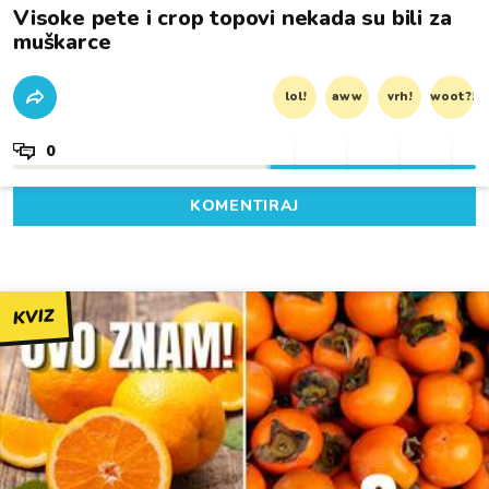
Visoke pete i crop topovi nekada su bili za
muškarce
lol!
aww
vrh!
woot?!
0
KOMENTIRAJ
KVIZ