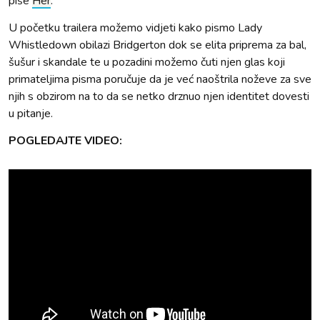
piše
Her
.
U početku trailera možemo vidjeti kako pismo Lady
Whistledown obilazi Bridgerton dok se elita priprema za bal,
šušur i skandale te u pozadini možemo čuti njen glas koji
primateljima pisma poručuje da je već naoštrila noževe za sve
njih s obzirom na to da se netko drznuo njen identitet dovesti
u pitanje.
POGLEDAJTE VIDEO: