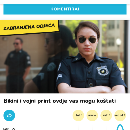
KOMENTIRAJ
ZABRANJENA ODJEĆA
Bikini i vojni print ovdje vas mogu koštati
lol!
aww
vrh!
woot?!
0