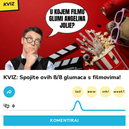
KVIZ
KVIZ: Spojite ovih 8/8 glumaca s filmovima!
lol!
aww
vrh!
woot?!
0
KOMENTIRAJ