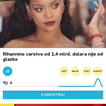
Rihannino carstvo od 1,4 mlrd. dolara nije od
glazbe
lol!
aww
vrh!
woot?!
0
KOMENTIRAJ