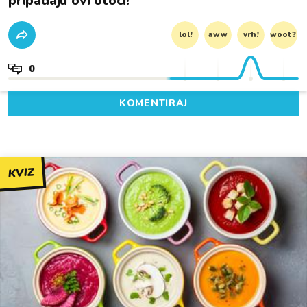
pripadaju ovi otoci!
lol!
aww
vrh!
woot?!
0
KOMENTIRAJ
KVIZ