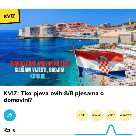
KVIZ
KVIZ: Tko pjeva ovih 8/8 pjesama o
domovini?
lol!
aww
vrh!
woot?!
0