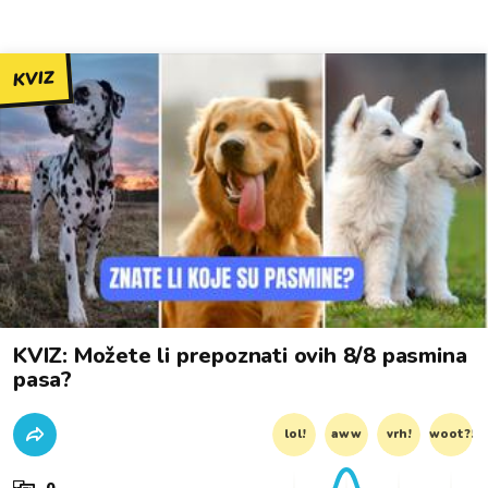
KVIZ
KVIZ: Možete li prepoznati ovih 8/8 pasmina
pasa?
lol!
aww
vrh!
woot?!