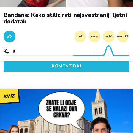
Bandane: Kako stilizirati najsvestraniji ljetni
dodatak
lol!
aww
vrh!
woot?!
0
KOMENTIRAJ
KVIZ