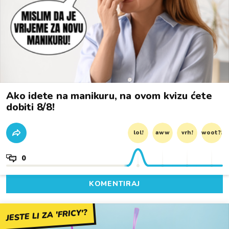
Ako idete na manikuru, na ovom kvizu ćete
dobiti 8/8!
lol!
aww
vrh!
woot?!
0
KOMENTIRAJ
JESTE LI ZA 'FRICY'?