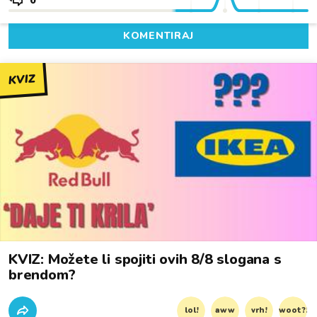
0
KOMENTIRAJ
KVIZ
KVIZ: Možete li spojiti ovih 8/8 slogana s
brendom?
lol!
aww
vrh!
woot?!