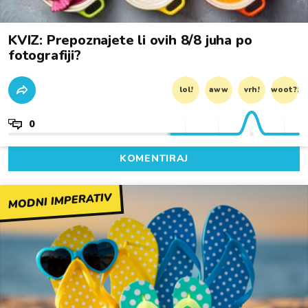
KVIZ: Prepoznajete li ovih 8/8 juha po
fotografiji?
lol!
aww
vrh!
woot?!
0
KOMENTIRAJ
MODNI IMPERATIV