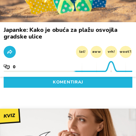
Japanke: Kako je obuća za plažu osvojila
gradske ulice
lol!
aww
vrh!
woot?!
0
KOMENTIRAJ
KVIZ