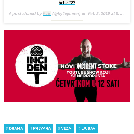
baby #2?
A post shared by
Kylie
(@kyliejenner) on
Feb 2, 2019 at 9:08pm PST
#
DRAMA
#
PREVARA
#
VEZA
#
LJUBAV