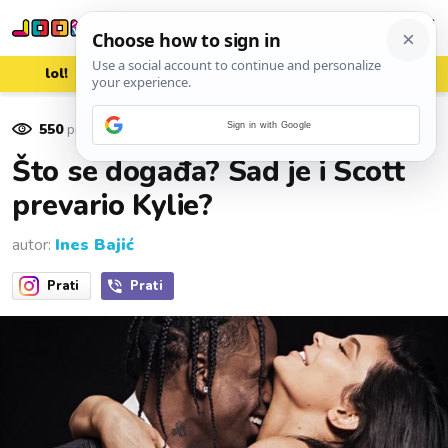
lol!
aww
vrh!
woot?!
550
pregleda
Sign in with Google
01. ožujka 2019.
Što se događa? Sad je i Scott
prevario Kylie?
autor:
Ines Bajić
Prati
Prati