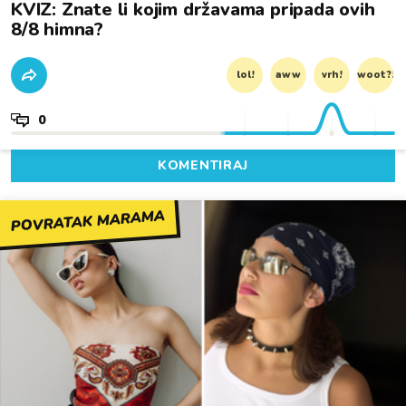
KVIZ: Znate li kojim državama pripada ovih
8/8 himna?
lol!
aww
vrh!
woot?!
0
KOMENTIRAJ
POVRATAK MARAMA