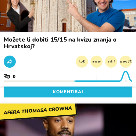
Možete li dobiti 15/15 na kvizu znanja o
Hrvatskoj?
lol!
aww
vrh!
woot?!
0
KOMENTIRAJ
AFERA THOMASA CROWNA