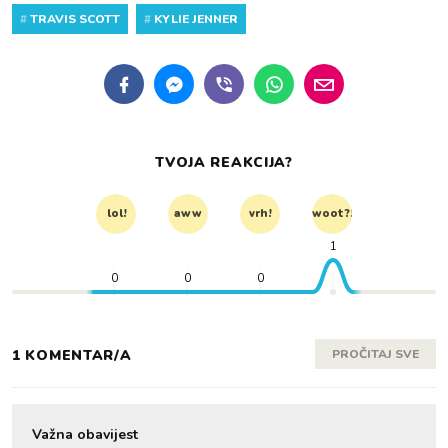
#
TRAVIS SCOTT
#
KYLIE JENNER
TVOJA REAKCIJA?
lol!
aww
vrh!
woot?!
1
0
0
0
1 KOMENTAR/A
PROČITAJ SVE
Važna obavijest