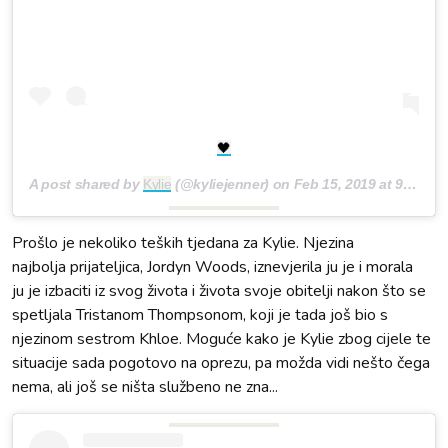
🖤
A post shared by
Kylie
(@kyliejenner) on
Feb 15, 2019 at 9:45pm PST
Prošlo je nekoliko teških tjedana za Kylie. Njezina
najbolja prijateljica, Jordyn Woods, iznevjerila ju je i morala
ju je izbaciti iz svog života i života svoje obitelji nakon što se
spetljala Tristanom Thompsonom, koji je tada još bio s
njezinom sestrom Khloe. Moguće kako je Kylie zbog cijele te
situacije sada pogotovo na oprezu, pa možda vidi nešto čega
nema, ali još se ništa službeno ne zna...