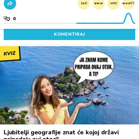
lol!
aww
vrh!
woot?!
0
KOMENTIRAJ
KVIZ
Ljubitelji geografije znat će kojoj državi