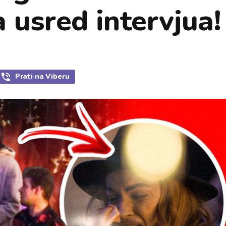
 usred intervjua!
Prati
na Viberu