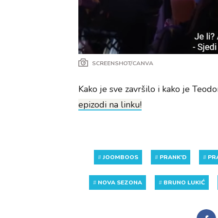
SCREENSHOT/CANVA
Kako je sve završilo i kako je Teodo
epizodi na linku!
#
JOOMBOOS
#
PRANK'D
#
PR
#
NOVA SEZONA
#
BRUNO LUKIĆ