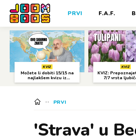
PRVI
F.A.F.
B
KVIZ
KVIZ
Možete li dobiti 15/15 na
KVIZ: Prepoznajet
najlakšem kvizu iz
7/7 vrsta ljubi
geografije?
cvijeća?
PRVI
'Strava' u B