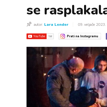
se rasplakala
autor:
Lara Lender
09. veljače 2023.
Prati
na Instagramu