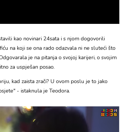
avili kao novinari 24sata i s njom dogovorili
u na koji se ona rado odazvala ni ne sluteći što
Odgovarala je na pitanja o svojoj karijeri, o svojim
itno za uspješan posao.
iju, kad zaista zrači? U ovom poslu je to jako
osjete" - istaknula je Teodora.