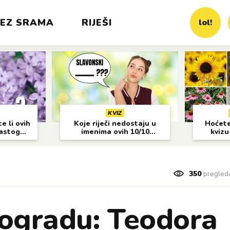
EZ SRAMA
RIJEŠI
lol!
KVIZ
e li ovih
Koje riječi nedostaju u
Hoćete 
častog
imenima ovih 10/10
kvizu
gradova?
350
pregled
eogradu: Teodora