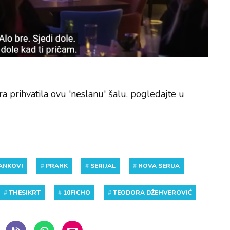
ra prihvatila ovu 'neslanu' šalu, pogledajte u
ANKOVI
#
PRANK
#
SERIJAL
#
NOVA SERIJA
#
THESIKRT
#
10FICHO
#
TEODORA DŽEHVEROVIĆ