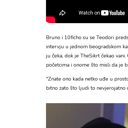
Bruno i 10ficho su se Teodori predst
intervju u jednom beogradskom kafić
ju čeka, dok je TheSikrt čekao vani. 
početcima i onome što misli da je b
"Znate ono kada netko uđe u prostor
bitno zato što ljudi to nevjerojatno 