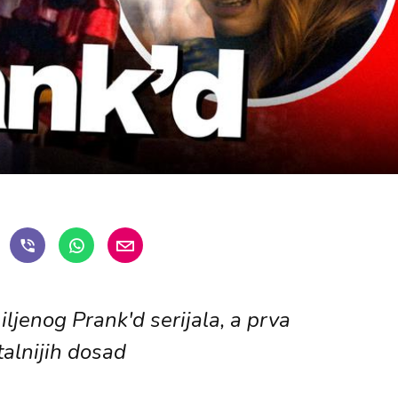
ljenog Prank'd serijala, a prva
talnijih dosad