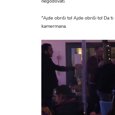
negodovati.
"Ajde obriši to! Ajde obriši to! Da ti
kamermana.