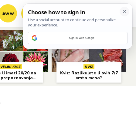
aww
vrh!
woot?!
Sign in with Google
VELIKI KVIZ
KVIZ
li imati 20/20 na
Kviz: Razlikujete li ovih 7/7
 prepoznavanja
vrsta mesa?
cvijeća?
a