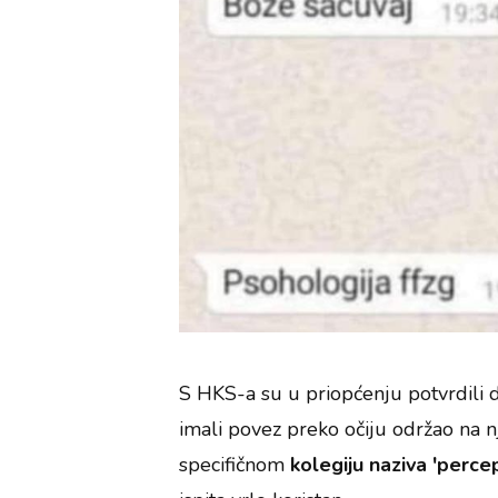
S HKS-a su u priopćenju potvrdili d
imali povez preko očiju održao na n
specifičnom
kolegiju naziva 'perce