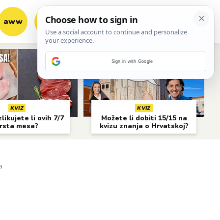
aww
vrh!
woot?!
Sign in with Google
KVIZ
KVIZ
likujete li ovih 7/7
Možete li dobiti 15/15 na
rsta mesa?
kvizu znanja o Hrvatskoj?
a