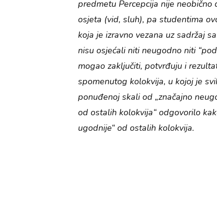
predmetu Percepcija nije neobično d
osjeta (vid, sluh), pa studentima ov
koja je izravno vezana uz sadržaj s
nisu osjećali niti neugodno niti “po
mogao zaključiti, potvrđuju i rezul
spomenutog kolokvija, u kojoj je sv
ponuđenoj skali od „značajno neugo
od ostalih kolokvija“ odgovorilo kak
ugodnije“ od ostalih kolokvija.