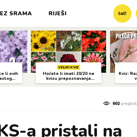
EZ SRAMA
RIJEŠI
lol!
VELIKI KVIZ
e li ovih
Hoćete li imati 20/20 na
Kviz: Raz
častog
kvizu prepoznavanja
v
cvijeća?
602
pregled
KS-a pristali na