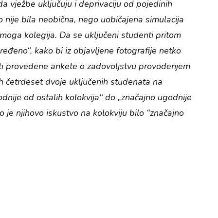
a vježbe uključuju i deprivaciju od pojedinih
o nije bila neobična, nego uobičajena simulacija
amoga kolegija. Da se uključeni studenti pritom
dređeno“, kako bi iz objavljene fotografije netko
tati provedene ankete o zadovoljstvu provođenjem
ih četrdeset dvoje uključenih studenata na
dnije od ostalih kolokvija“ do „značajno ugodnije
o je njihovo iskustvo na kolokviju bilo “značajno