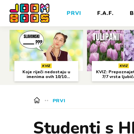
PRVI
F.A.F.
B
KVIZ
KVIZ
Koje riječi nedostaju u
KVIZ: Prepoznajet
imenima ovih 10/10
7/7 vrsta ljubi
gradova?
cvijeća?
PRVI
Studenti s H