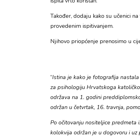
ispita vrlo koristan.
Također, dodaju kako su učenici na to 
provedenim ispitivanjem.
Njihovo priopćenje prenosimo u cije
“
Istina je kako je fotografija nasta
za psihologiju Hrvatskoga katoličkog 
održava na 1. godini preddiplomskog 
održan u četvrtak, 16. travnja, po
Po očitovanju nositeljice predmeta iz
kolokvija održan je u dogovoru i uz