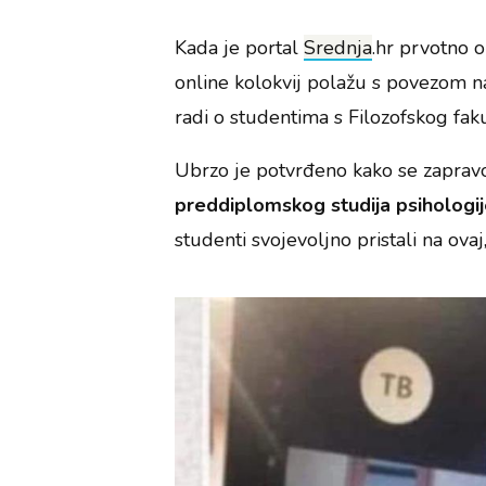
Kada je portal
Srednja
.hr prvotno o
online kolokvij polažu s povezom na
radi o studentima s Filozofskog fak
Ubrzo je potvrđeno kako se zaprav
preddiplomskog studija psihologij
studenti svojevoljno pristali na ova