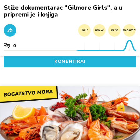
Stiže dokumentarac "Gilmore Girls", a u
pripremi je i knjiga
lol!
aww
vrh!
woot?!
0
KOMENTIRAJ
BOGATSTVO MORA