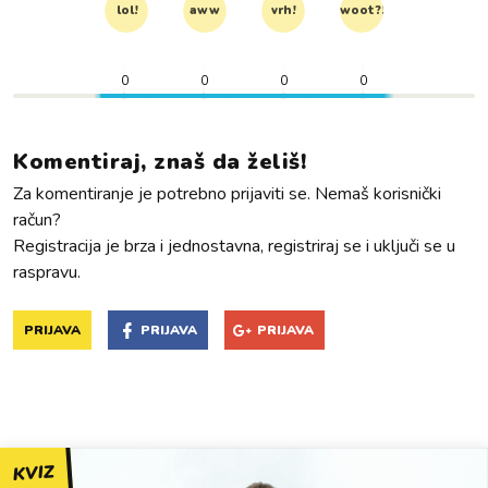
lol!
aww
vrh!
woot?!
0
0
0
0
Komentiraj, znaš da želiš!
Za komentiranje je potrebno prijaviti se. Nemaš korisnički
račun?
Registracija je brza i jednostavna, registriraj se i uključi se u
raspravu.
PRIJAVA
PRIJAVA
PRIJAVA
KVIZ