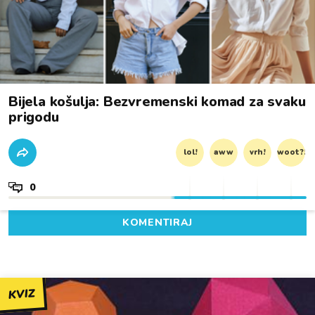
Bijela košulja: Bezvremenski komad za svaku
prigodu
lol!
aww
vrh!
woot?!
0
KOMENTIRAJ
KVIZ