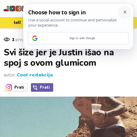
lol!
aww
vrh!
woot?!
1
pregleda
Sign in with Google
30. svibnja 2016.
Svi šize jer je Justin išao na
spoj s ovom glumicom
autor:
Cool redakcija
Prati
Prati