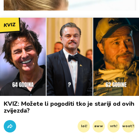
KVIZ
KVIZ: Možete li pogoditi tko je stariji od ovih
zvijezda?
lol!
aww
vrh!
woot?!