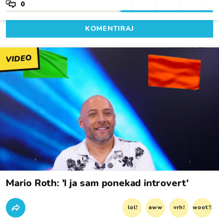
0
KOMENTIRAJ
VIDEO
Mario Roth: 'I ja sam ponekad introvert'
lol!
aww
vrh!
woot?!