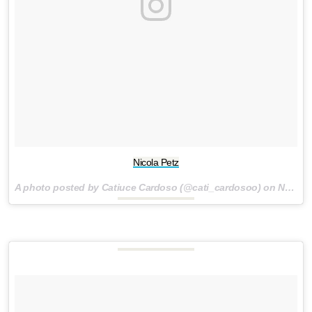
Nicola Petz
A photo posted by Catiuce Cardoso (@cati_cardosoo) on
Nov 11, 2014 at 2:47am PST