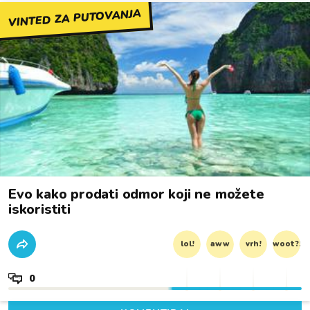
VINTED ZA PUTOVANJA
Evo kako prodati odmor koji ne možete
iskoristiti
lol!
aww
vrh!
woot?!
0