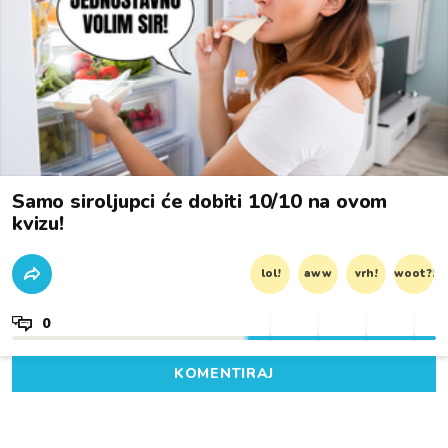
Samo siroljupci će dobiti 10/10 na ovom
kvizu!
lol!
aww
vrh!
woot?!
0
KOMENTIRAJ