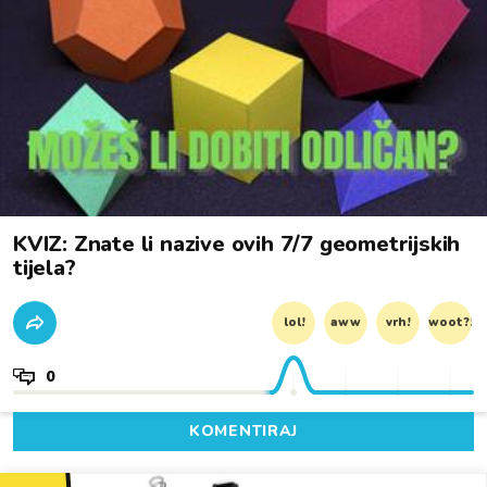
KVIZ: Znate li nazive ovih 7/7 geometrijskih
tijela?
lol!
aww
vrh!
woot?!
0
KOMENTIRAJ