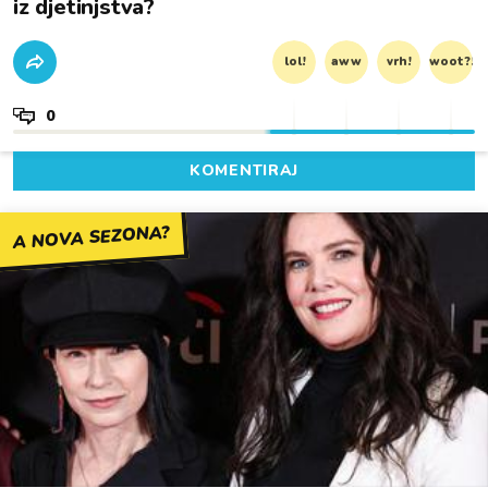
iz djetinjstva?
lol!
aww
vrh!
woot?!
0
KOMENTIRAJ
A NOVA SEZONA?