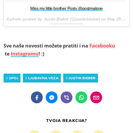
Miss my little brother Posty @postmalone
A photo posted by Justin Bieber (@justinbieber) on
May 29, 2016 at 10:02am PDT
Sve naše novosti možete pratiti i na
Facebooku
te
Instagramu
! :)
#
SPOJ
#
LJUBAVNA VEZA
#
JUSTIN BIEBER
TVOJA REAKCIJA?