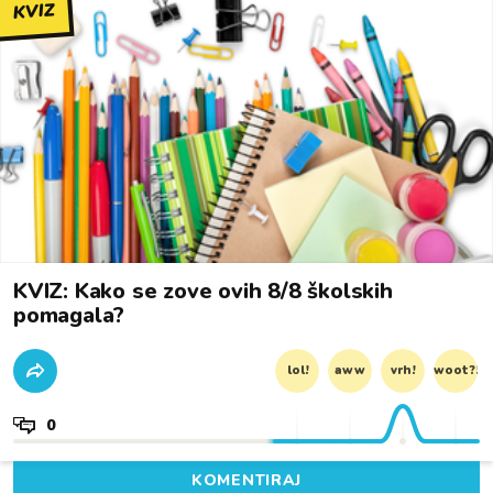
KVIZ
KVIZ: Kako se zove ovih 8/8 školskih
pomagala?
lol!
aww
vrh!
woot?!
0
KOMENTIRAJ