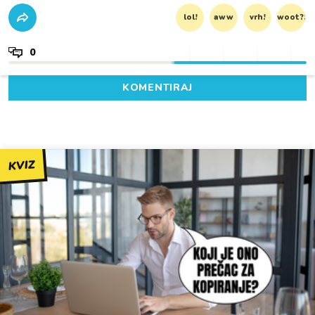
lol!
aww
vrh!
woot?!
0
KOMENTIRAJ
KVIZ