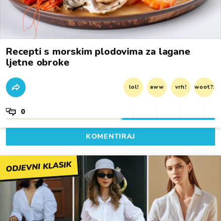
Recepti s morskim plodovima za lagane
ljetne obroke
lol!
aww
vrh!
woot?!
0
KOMENTIRAJ
ODJEVNI KLASIK