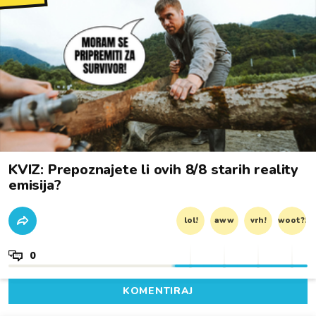
KVIZ: Prepoznajete li ovih 8/8 starih reality
emisija?
lol!
aww
vrh!
woot?!
0
KOMENTIRAJ