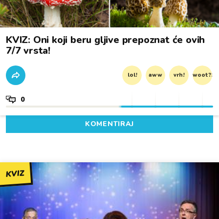
KVIZ: Oni koji beru gljive prepoznat će ovih
7/7 vrsta!
lol!
aww
vrh!
woot?!
0
KOMENTIRAJ
KVIZ