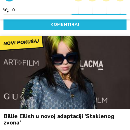
0
KOMENTIRAJ
NOVI POKUŠAJ
Billie Eilish u novoj adaptaciji 'Staklenog
zvona'