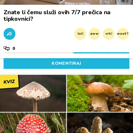
Znate li čemu služi ovih 7/7 prečica na
tipkovnici?
lol!
aww
vrh!
woot?!
0
KOMENTIRAJ
KVIZ