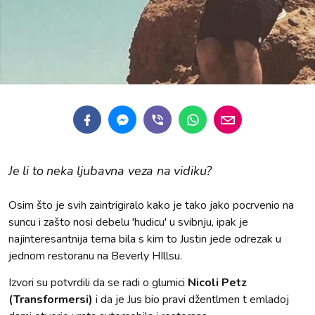
Je li to neka ljubavna veza na vidiku?
Osim što je svih zaintrigiralo kako je tako jako pocrvenio na
suncu i zašto nosi debelu 'hudicu' u svibnju, ipak je
najinteresantnija tema bila s kim to Justin jede odrezak u
jednom restoranu na Beverly HIllsu.
Izvori su potvrdili da se radi o glumici
Nicoli Petz
(Transformersi)
i da je Jus bio pravi džentlmen t emladoj