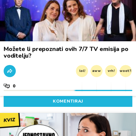
Možete li prepoznati ovih 7/7 TV emisija po
voditelju?
lol!
aww
vrh!
woot?!
0
KOMENTIRAJ
KVIZ