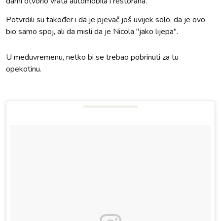
dami otvorio vrata automobila i restorana.
Potvrdili su također i da je pjevač još uvijek solo, da je ovo
bio samo spoj, ali da misli da je Nicola ''jako lijepa''.
U međuvremenu, netko bi se trebao pobrinuti za tu
opekotinu.