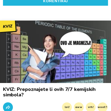
KOMENTIRAJ
KVIZ
KVIZ: Prepoznajete li ovih 7/7 kemijskih
simbola?
lol!
aww
vrh!
woot?!