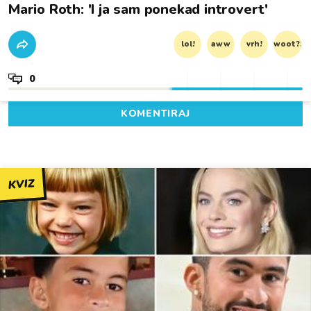
Mario Roth: 'I ja sam ponekad introvert'
lol!
aww
vrh!
woot?!
0
KOMENTIRAJ
KVIZ