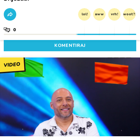
lol!
aww
vrh!
woot?!
0
KOMENTIRAJ
VIDEO