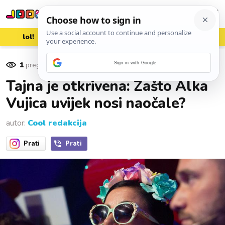
lol!
aww
vrh!
woot?!
1
pregleda
Sign in with Google
08. listopada 2015.
Tajna je otkrivena: Zašto Alka
Vujica uvijek nosi naočale?
autor:
Cool redakcija
Prati
Prati