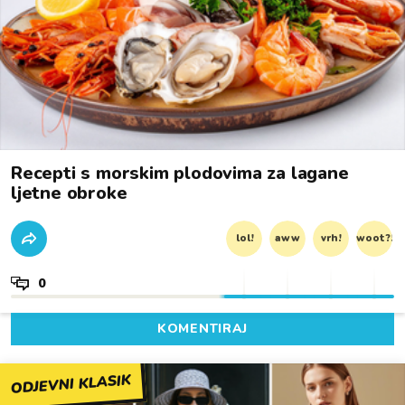
Recepti s morskim plodovima za lagane
ljetne obroke
lol!
aww
vrh!
woot?!
0
KOMENTIRAJ
ODJEVNI KLASIK