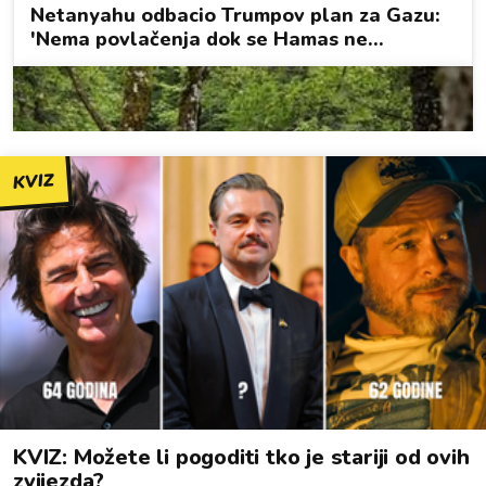
KVIZ
KVIZ: Možete li pogoditi tko je stariji od ovih
zvijezda?