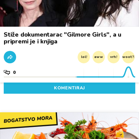
Stiže dokumentarac "Gilmore Girls", a u
pripremi je i knjiga
lol!
aww
vrh!
woot?!
0
KOMENTIRAJ
BOGATSTVO MORA