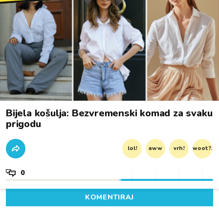
Bijela košulja: Bezvremenski komad za svaku
prigodu
lol!
aww
vrh!
woot?!
0
KOMENTIRAJ