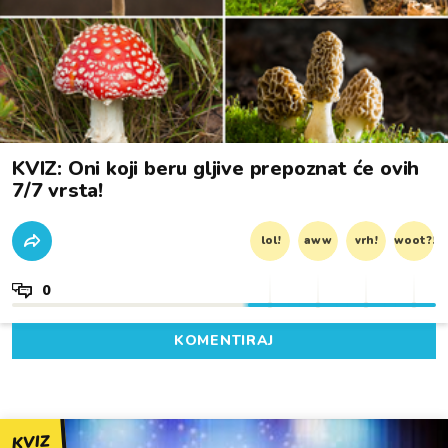
KVIZ: Oni koji beru gljive prepoznat će ovih
7/7 vrsta!
lol!
aww
vrh!
woot?!
0
KOMENTIRAJ
KVIZ