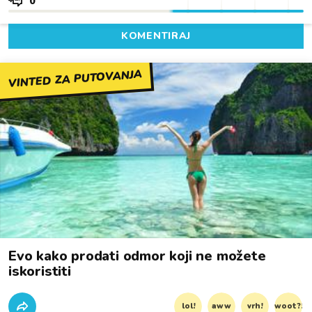
0
KOMENTIRAJ
VINTED ZA PUTOVANJA
Evo kako prodati odmor koji ne možete
iskoristiti
lol!
aww
vrh!
woot?!