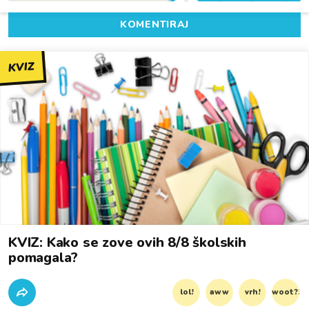
KOMENTIRAJ
KVIZ
KVIZ: Kako se zove ovih 8/8 školskih
pomagala?
lol!
aww
vrh!
woot?!