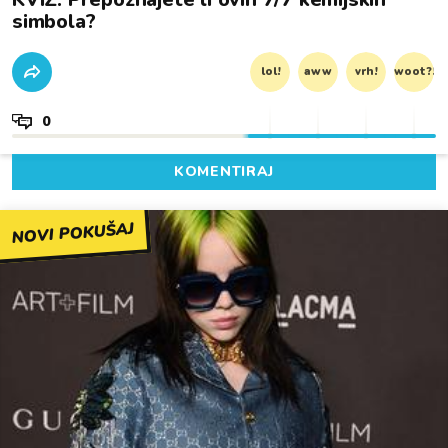
simbola?
lol!
aww
vrh!
woot?!
0
KOMENTIRAJ
NOVI POKUŠAJ