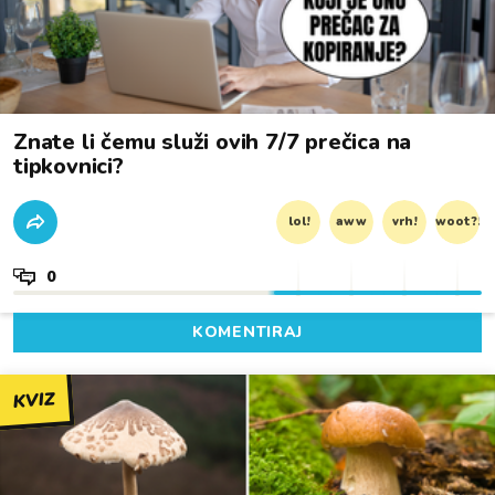
Znate li čemu služi ovih 7/7 prečica na
tipkovnici?
lol!
aww
vrh!
woot?!
0
KOMENTIRAJ
KVIZ