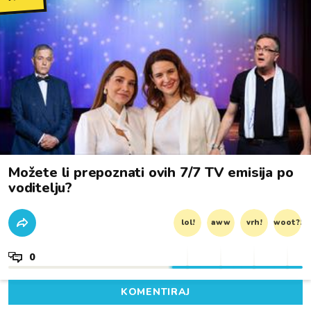
Možete li prepoznati ovih 7/7 TV emisija po
voditelju?
lol!
aww
vrh!
woot?!
0
KOMENTIRAJ