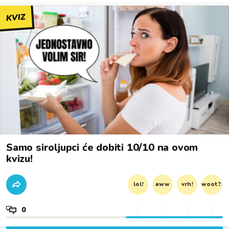
KVIZ
Samo siroljupci će dobiti 10/10 na ovom
kvizu!
lol!
aww
vrh!
woot?!
0