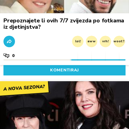
Prepoznajete li ovih 7/7 zvijezda po fotkama
iz djetinjstva?
lol!
aww
vrh!
woot?!
0
KOMENTIRAJ
A NOVA SEZONA?