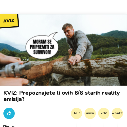
KVIZ
KVIZ: Prepoznajete li ovih 8/8 starih reality
emisija?
lol!
aww
vrh!
woot?!