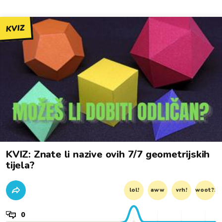
KVIZ
KVIZ: Znate li nazive ovih 7/7 geometrijskih
tijela?
lol!
aww
vrh!
woot?!
0