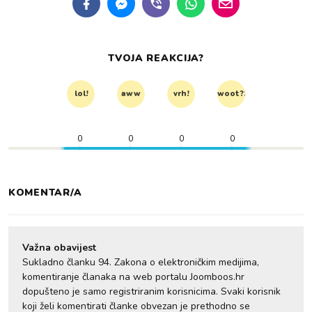
TVOJA REAKCIJA?
lol!
aww
vrh!
woot?!
0
0
0
0
KOMENTAR/A
Važna obavijest
Sukladno članku 94. Zakona o elektroničkim medijima,
komentiranje članaka na web portalu Joomboos.hr
dopušteno je samo registriranim korisnicima. Svaki korisnik
koji želi komentirati članke obvezan je prethodno se