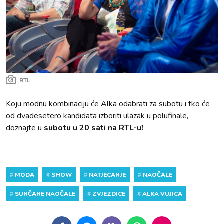
RTL
Koju modnu kombinaciju će Alka odabrati za subotu i tko će
od dvadesetero kandidata izboriti ulazak u polufinale,
doznajte u
subotu u 20 sati na RTL-u!
#
MODA
#
SHOW
#
NATJECANJE
#
NAOČALE
#
SUNČANE NAOČALE
#
ZVJEZDICE
#
ALKA VUJICA