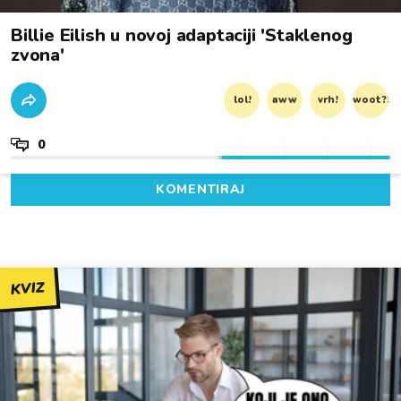
Billie Eilish u novoj adaptaciji 'Staklenog
zvona'
lol!
aww
vrh!
woot?!
0
KOMENTIRAJ
KVIZ