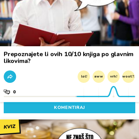
Prepoznajete li ovih 10/10 knjiga po glavnim
likovima?
lol!
aww
vrh!
woot?!
0
KOMENTIRAJ
KVIZ