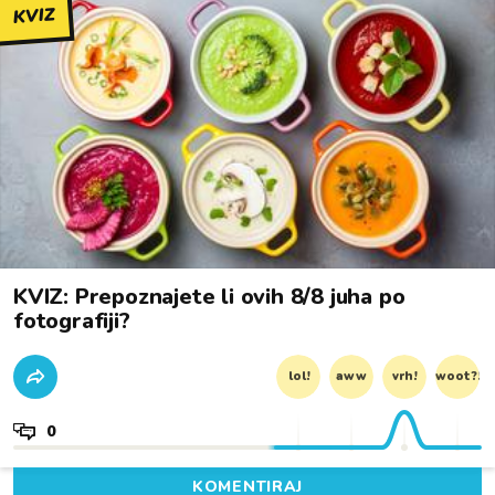
KVIZ
KVIZ: Prepoznajete li ovih 8/8 juha po
fotografiji?
lol!
aww
vrh!
woot?!
0
KOMENTIRAJ