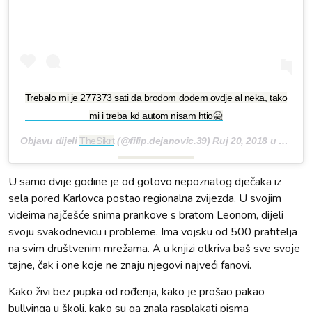
Trebalo mi je 277373 sati da brodom dodem ovdje al neka, tako
mi i treba kd autom nisam htio🙅
Objavu dijeli
TheSikrt
(@filip.dejanovic.39)
Ruj 20, 2018 u 4:58 PDT
U samo dvije godine je od gotovo nepoznatog dječaka iz
sela pored Karlovca postao regionalna zvijezda. U svojim
videima najčešće snima prankove s bratom Leonom, dijeli
svoju svakodnevicu i probleme. Ima vojsku od 500 pratitelja
na svim društvenim mrežama. A u knjizi otkriva baš sve svoje
tajne, čak i one koje ne znaju njegovi najveći fanovi.
Kako živi bez pupka od rođenja, kako je prošao pakao
bullyinga u školi, kako su ga znala rasplakati pisma