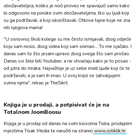
obožavateljica, koliko je noći proveo ne spavajući samo kako
bi odgovorio na poruke svim obožavateljima, tko su ljudi koji
su ga podržavali, a koji iskorištavali. Otkriva tajne koje ne zna
niti njegova mama!
"U osnovnoj školi kolege su me često ismijavali, zbog odjeće
koju sam nosio, zbog videa koji sam snimao… To me ojačalo. I
danas sam to što jesam upravo zbog svega što sam prošao.
Danas svi žele biti Youtuber, a ne shvaćaju kako je to posao -
od jutra do mraka. Najvažnije je uz sebe imati ljude koji će te
podržavati, a ja sam ih imao. U ovoj knjizi se zahvaljujem
svima njima", rekao je TheSikrt.
Knjiga je u prodaji, a potpisivat će je na
Totalnom JoomBoosu
Knjiga je u prodaji od danas na svim kioscima Tiska, prodajnim
mjestima Tisak Media te naručiti na stranici
www.zutiklik.hr.