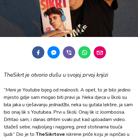
TheSikrt je otvorio dušu u svojoj prvoj knjizi
“Meni je Youtube bijeg od realnosti. A opet, to je bilo jedino
mjesto gdje sam mogao biti pravi ja. Neka djeca u školi su
bila jaka u rješavanju jednadžbi, neka su gutala lektire, ja sam
bio onaj lik s Youtubea. Prvi u školi. Onaj lik iz Joomboosa.
Drhtao sam, i danas drhtim svaki put kad uploadam video.
Izlažeš sebe, najboljeg i najgoreg, pred stotinama tisuća
ljudi.” Dio je to
TheSikrtove
iskrene priče koju je ispričao u