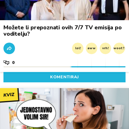
Možete li prepoznati ovih 7/7 TV emisija po
voditelju?
lol!
aww
vrh!
woot?!
0
KOMENTIRAJ
KVIZ