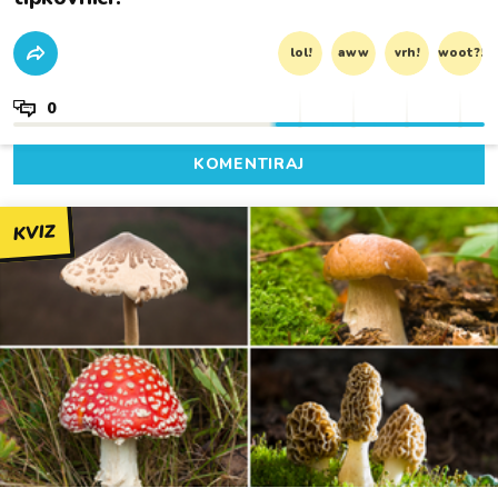
lol!
aww
vrh!
woot?!
0
KOMENTIRAJ
KVIZ