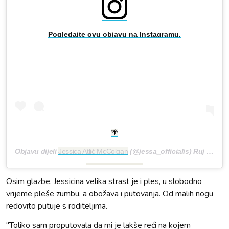
Pogledajte ovu objavu na Instagramu.
🌴
Objavu dijeli
Jessica Atlić McColgan
(@jessa_officialis)
Ruj 28, 2018 u 10:33 PDT
Osim glazbe, Jessicina velika strast je i ples, u slobodno
vrijeme pleše zumbu, a obožava i putovanja. Od malih nogu
redovito putuje s roditeljima.
"Toliko sam proputovala da mi je lakše reći na kojem