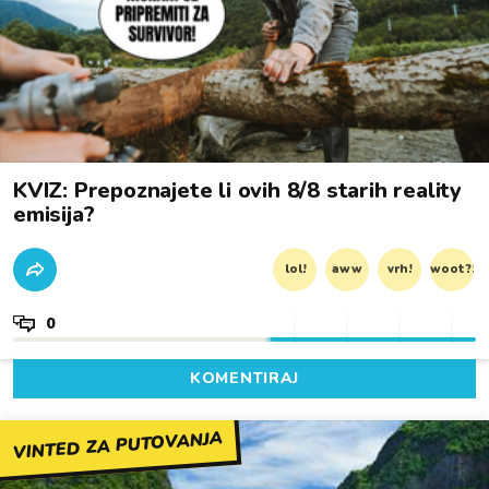
KVIZ: Prepoznajete li ovih 8/8 starih reality
emisija?
lol!
aww
vrh!
woot?!
0
KOMENTIRAJ
VINTED ZA PUTOVANJA