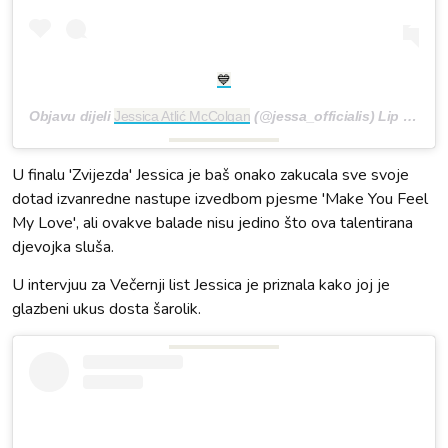
💙
Objavu dijeli
Jessica Atlić McColgan
(@jessa_officialis)
Lip 1, 2019 u 11:22 PDT
U finalu 'Zvijezda' Jessica je baš onako zakucala sve svoje
dotad izvanredne nastupe izvedbom pjesme 'Make You Feel
My Love', ali ovakve balade nisu jedino što ova talentirana
djevojka sluša.
U intervjuu za Večernji list Jessica je priznala kako joj je
glazbeni ukus dosta šarolik.