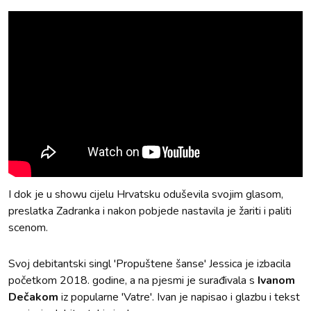
I dok je u showu cijelu Hrvatsku oduševila svojim glasom,
preslatka Zadranka i nakon pobjede nastavila je žariti i paliti
scenom.
Svoj debitantski singl 'Propuštene šanse' Jessica je izbacila
početkom 2018. godine, a na pjesmi je surađivala s
Ivanom
Dečakom
iz popularne 'Vatre'. Ivan je napisao i glazbu i tekst