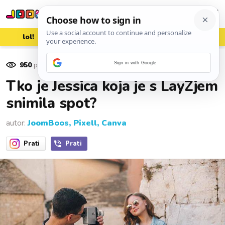
lol!
aww
vrh!
woot?!
950
pregleda
Sign in with Google
21. lipnja 2019.
Tko je Jessica koja je s LayZjem
snimila spot?
autor:
JoomBoos, Pixell, Canva
Prati
Prati