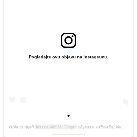
Pogledajte ovu objavu na Instagramu.
♥️
Objavu dijeli
Jessica Atlić McColgan
(@jessa_officialis)
Vel 17, 2019 u 8:06 PST