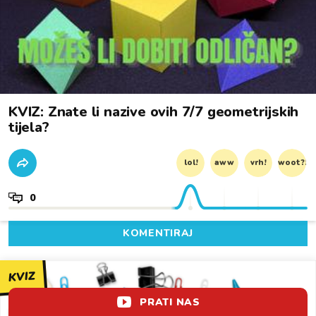
KVIZ: Znate li nazive ovih 7/7 geometrijskih
tijela?
lol!
aww
vrh!
woot?!
0
KOMENTIRAJ
KVIZ
PRATI NAS