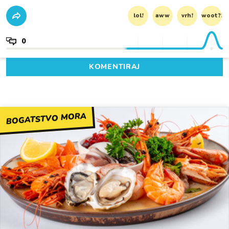
lol!
aww
vrh!
woot?!
0
KOMENTIRAJ
BOGATSTVO MORA