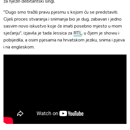
za njezin debitantski singl.
"Dugo smo tražili pravu pjesmu s kojom ću se predstaviti.
Cijeli proces stvaranja i snimanja bio je dug, zabavan i jedno
sasvim novo iskustvo koje će imati posebno mjesto u mom
sjećanju", izjavila je tada Jessica za
RTL
, u čijem je showu i
pobijedila, a osim pjesama na hrvatskom jeziku, snima i pjeva
i na engleskom.