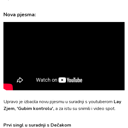
Nova pjesma:
Upravo je izbacila novu pjesmu u suradnji s youtuberom
Lay
Zjem, 'Gubim kontrolu',
a za istu su snimili i video spot.
Prvi singl u suradnji s Dečakom