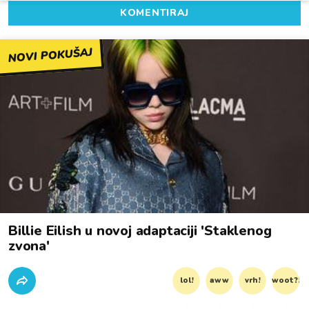
KOMENTIRAJ
NOVI POKUŠAJ
Billie Eilish u novoj adaptaciji 'Staklenog
zvona'
lol!
aww
vrh!
woot?!