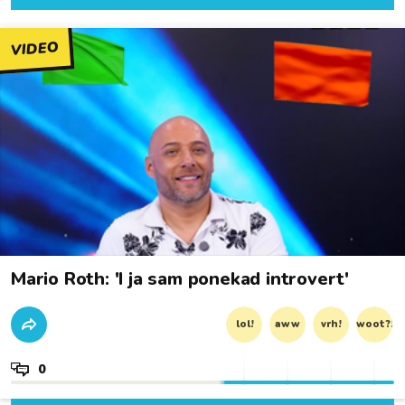
VIDEO
Mario Roth: 'I ja sam ponekad introvert'
lol!
aww
vrh!
woot?!
0