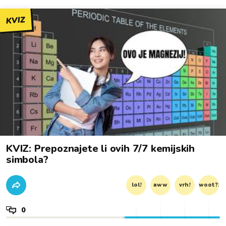
KVIZ
KVIZ: Prepoznajete li ovih 7/7 kemijskih
simbola?
lol!
aww
vrh!
woot?!
0