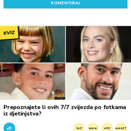
KOMENTIRAJ
KVIZ
Prepoznajete li ovih 7/7 zvijezda po fotkama
iz djetinjstva?
lol!
aww
vrh!
woot?!