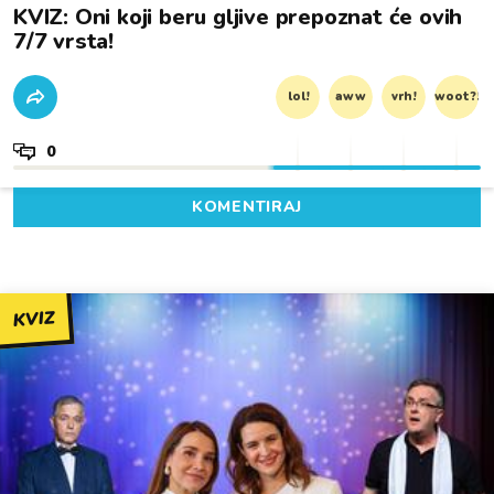
KVIZ: Oni koji beru gljive prepoznat će ovih
7/7 vrsta!
lol!
aww
vrh!
woot?!
0
KOMENTIRAJ
KVIZ