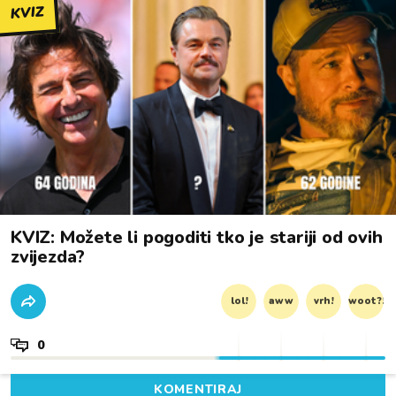
KVIZ
KVIZ: Možete li pogoditi tko je stariji od ovih
zvijezda?
lol!
aww
vrh!
woot?!
0
KOMENTIRAJ