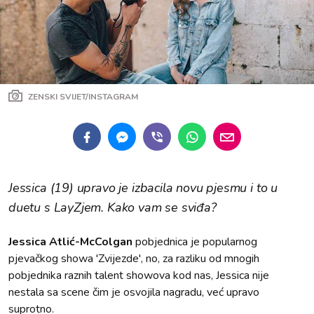
ZENSKI SVIJET/INSTAGRAM
Jessica (19) upravo je izbacila novu pjesmu i to u
duetu s LayZjem. Kako vam se sviđa?
Jessica Atlić-McColgan
pobjednica je popularnog
pjevačkog showa 'Zvijezde', no, za razliku od mnogih
pobjednika raznih talent showova kod nas, Jessica nije
nestala sa scene čim je osvojila nagradu, već upravo
suprotno.