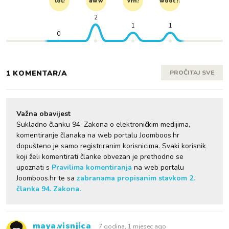
lol!
aww
vrh!
woot?!
2
1
1
0
1 KOMENTAR/A
PROČITAJ SVE
Važna obavijest
Sukladno članku 94. Zakona o elektroničkim medijima,
komentiranje članaka na web portalu Joomboos.hr
dopušteno je samo registriranim korisnicima. Svaki korisnik
koji želi komentirati članke obvezan je prethodno se
upoznati s
Pravilima komentiranja
na web portalu
Joomboos.hr te sa
zabranama propisanim stavkom 2.
članka 94. Zakona.
maya.visnjica
7 godina, 1 mjesec ago