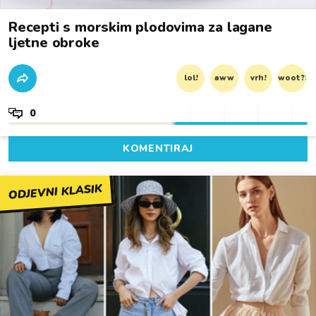
Recepti s morskim plodovima za lagane
ljetne obroke
lol!
aww
vrh!
woot?!
0
KOMENTIRAJ
ODJEVNI KLASIK