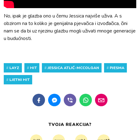
No, ipak je glazba ono u čemu Jessica najviše uživa. A s
obzirom na to koliko je genijalna pjevačica i izvođačica, čini
nam se da bi uz njezinu glazbu mogli uživati mnoge generacije
u budućnosti.
#
LAYZ
#
HIT
#
JESSICA ATLIĆ-MCCOLGAN
#
PJESMA
#
LJETNI HIT
TVOJA REAKCIJA?