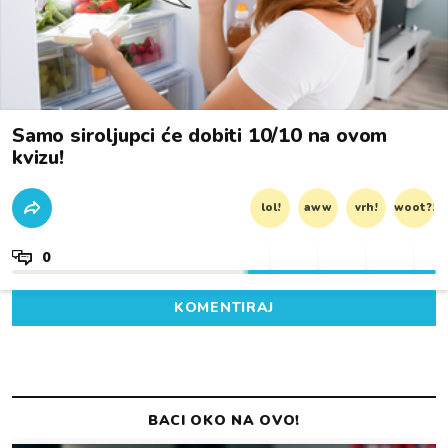
Samo siroljupci će dobiti 10/10 na ovom
kvizu!
lol!
aww
vrh!
woot?!
0
KOMENTIRAJ