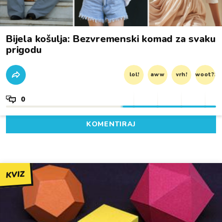
Bijela košulja: Bezvremenski komad za svaku
prigodu
lol!
aww
vrh!
woot?!
0
KOMENTIRAJ
KVIZ