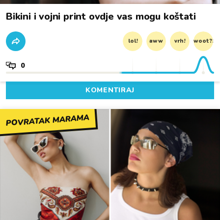
Bikini i vojni print ovdje vas mogu koštati
lol!
aww
vrh!
woot?!
0
KOMENTIRAJ
POVRATAK MARAMA