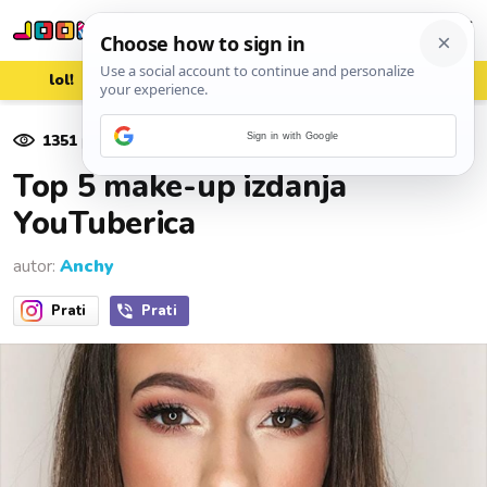
lol!
aww
vrh!
woot?!
1351
pregleda
Sign in with Google
20. svibnja 2018.
Top 5 make-up izdanja
YouTuberica
autor:
Anchy
Prati
Prati