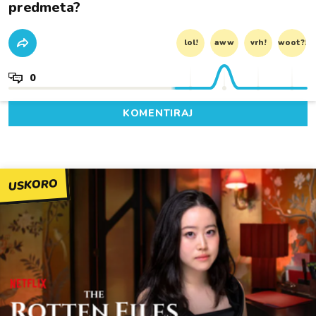
predmeta?
lol!
aww
vrh!
woot?!
0
KOMENTIRAJ
USKORO