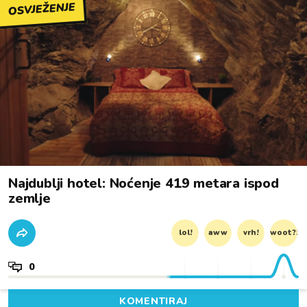
OSVJEŽENJE
Najdublji hotel: Noćenje 419 metara ispod
zemlje
lol!
aww
vrh!
woot?!
0
KOMENTIRAJ