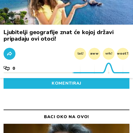
Ljubitelji geografije znat će kojoj državi
pripadaju ovi otoci!
lol!
aww
vrh!
woot?!
0
KOMENTIRAJ