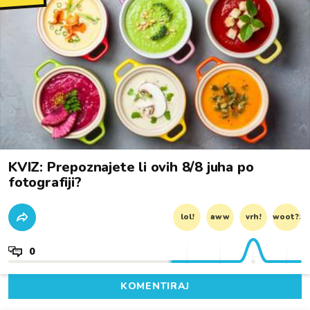
KVIZ: Prepoznajete li ovih 8/8 juha po
fotografiji?
lol!
aww
vrh!
woot?!
0
KOMENTIRAJ