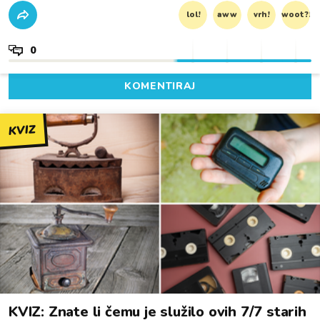
lol!
aww
vrh!
woot?!
0
KOMENTIRAJ
KVIZ
KVIZ: Znate li čemu je služilo ovih 7/7 starih