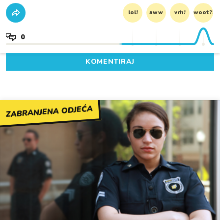
lol!
aww
vrh!
woot?!
0
KOMENTIRAJ
ZABRANJENA ODJEĆA