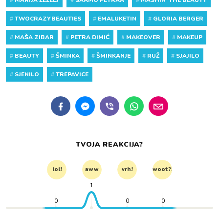
#
MARIJA ŽEŽELJ
#
SAAMO PETRAA
#
MASHIN' THE BEAUTY
#
TWOCRAZYBEAUTIES
#
EMALUKETIN
#
GLORIA BERGER
#
MAŠA ZIBAR
#
PETRA DIMIĆ
#
MAKEOVER
#
MAKEUP
#
BEAUTY
#
ŠMINKA
#
ŠMINKANJE
#
RUŽ
#
SJAJILO
#
SJENILO
#
TREPAVICE
TVOJA REAKCIJA?
lol!
aww
vrh!
woot?!
1
0
0
0