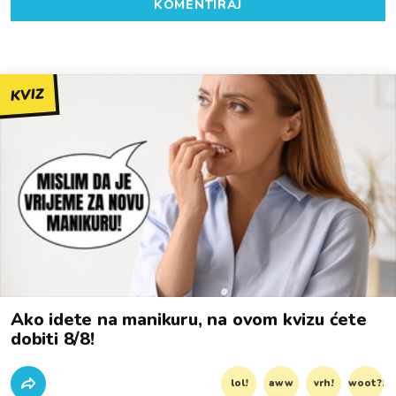
KOMENTIRAJ
KVIZ
Ako idete na manikuru, na ovom kvizu ćete
dobiti 8/8!
lol!
aww
vrh!
woot?!