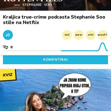
Kraljica true-crime podcasta Stephanie Soo
stiže na Netflix
lol!
aww
vrh!
woot?!
0
KOMENTIRAJ
KVIZ