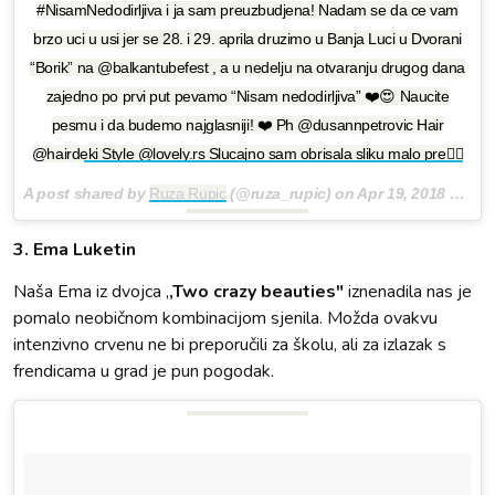
#NisamNedodirljiva i ja sam preuzbudjena! Nadam se da ce vam
brzo uci u usi jer se 28. i 29. aprila druzimo u Banja Luci u Dvorani
“Borik” na @balkantubefest , a u nedelju na otvaranju drugog dana
zajedno po prvi put pevamo “Nisam nedodirljiva” ❤️😍 Naucite
pesmu i da budemo najglasniji! ❤️ Ph @dusannpetrovic Hair
@hairdeki Style @lovely.rs Slucajno sam obrisala sliku malo pre🤦‍♀️
A post shared by
Ruza Rupic
(@ruza_rupic) on
Apr 19, 2018 at 11:43am PDT
3. Ema Luketin
Naša Ema iz dvojca ,
,Two crazy beauties"
iznenadila nas je
pomalo neobičnom kombinacijom sjenila. Možda ovakvu
intenzivno crvenu ne bi preporučili za školu, ali za izlazak s
frendicama u grad je pun pogodak.