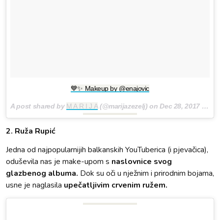
💙✨ Makeup by @enajovic
A post shared by
M A R I J A
(@marijazezelj) on
Dec 28, 2017 at 12:01pm PST
2. Ruža Rupić
Jedna od najpopularnijih balkanskih YouTuberica (i pjevačica),
oduševila nas je make-upom s
naslovnice svog
glazbenog albuma.
Dok su oči u nježnim i prirodnim bojama,
usne je naglasila
upečatljivim crvenim ružem.