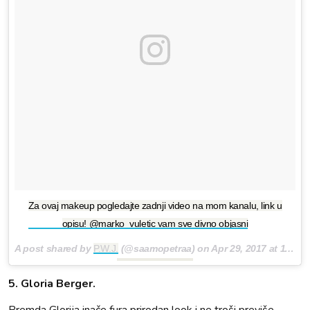
Za ovaj makeup pogledajte zadnji video na mom kanalu, link u
opisu! @marko_vuletic vam sve divno objasni
A post shared by
P.W.J.
(@saamopetraa) on
Apr 29, 2017 at 11:01am PDT
5. Gloria Berger.
Premda Glorija inače fura prirodan look i ne troši previše