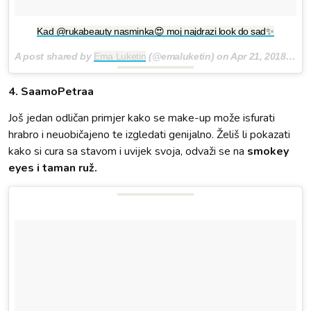
Kad @rukabeauty nasminka😍 moj najdrazi look do sad✨
A post shared by
Ema Luketin
(@emaluketin) on
Apr 21, 2018 at 10:30am PDT
4. SaamoPetraa
Još jedan odličan primjer kako se make-up može isfurati
hrabro i neuobičajeno te izgledati genijalno. Želiš li pokazati
kako si cura sa stavom i uvijek svoja, odvaži se na
smokey
eyes i taman ruž.