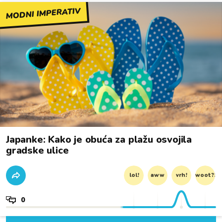
MODNI IMPERATIV
Japanke: Kako je obuća za plažu osvojila
gradske ulice
lol!
aww
vrh!
woot?!
0