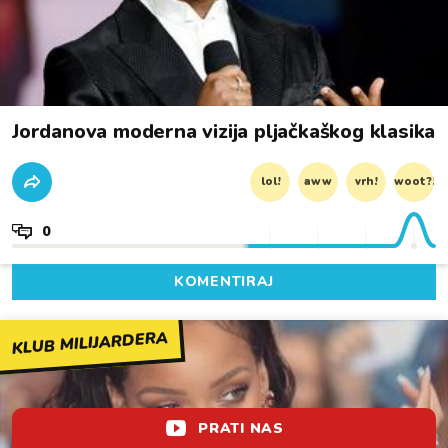
Jordanova moderna vizija pljačkaškog klasika
lol!
aww
vrh!
woot?!
0
KOMENTIRAJ
KLUB MILIJARDERA
PRATI NAS