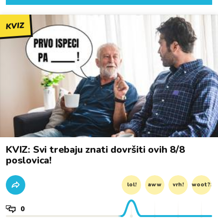
KVIZ
KVIZ: Svi trebaju znati dovršiti ovih 8/8
poslovica!
lol!
aww
vrh!
woot?!
0