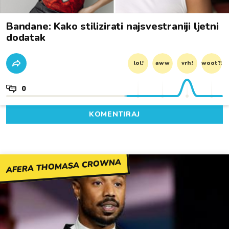
Bandane: Kako stilizirati najsvestraniji ljetni
dodatak
lol!
aww
vrh!
woot?!
0
KOMENTIRAJ
AFERA THOMASA CROWNA