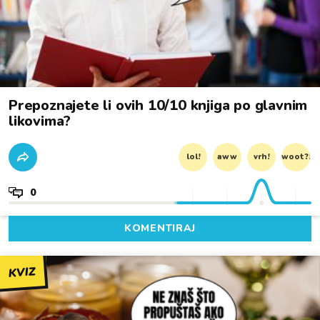
Prepoznajete li ovih 10/10 knjiga po glavnim
likovima?
lol!
aww
vrh!
woot?!
0
KOMENTIRAJ
KVIZ