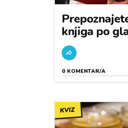
Prepoznajete
knjiga po gl
0
KOMENTAR/A
KVIZ