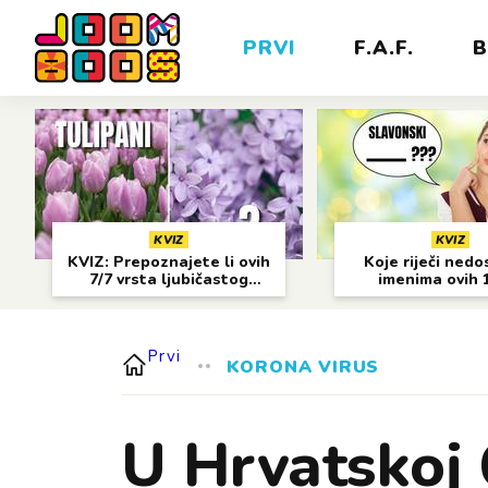
PRVI
F.A.F.
B
KVIZ
KVIZ
KVIZ: Prepoznajete li ovih
Koje riječi nedo
7/7 vrsta ljubičastog
imenima ovih 
cvijeća?
gradova?
Prvi
KORONA VIRUS
U Hrvatskoj