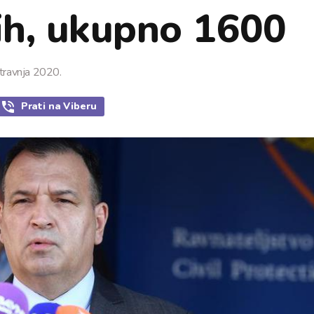
ih, ukupno 1600
 travnja 2020.
Prati
na Viberu