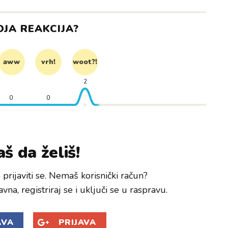
OJA REAKCIJA?
aww
vrh!
woot?!
2
0
0
š da želiš!
prijaviti se. Nemaš korisnički račun?
avna, registriraj se i uključi se u raspravu.
AVA
PRIJAVA