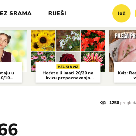
EZ SRAMA
RIJEŠI
lol!
VELIKI KVIZ
staju u
Hoćete li imati 20/20 na
Kviz: Raz
10/10
kvizu prepoznavanja
v
cvijeća?
1250
pregled
 66