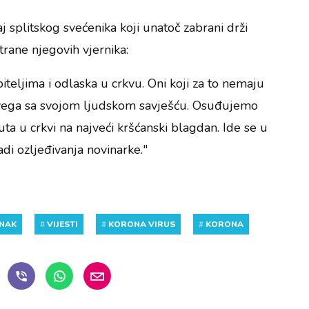
j splitskog svećenika koji unatoč zabrani drži
trane njegovih vjernika:
biteljima i odlaska u crkvu. Oni koji za to nemaju
 svega sa svojom ljudskom savješću. Osuđujemo
ta u crkvi na najveći kršćanski blagdan. Ide se u
adi ozljeđivanja novinarke."
NAK
#
VIJESTI
#
KORONA VIRUS
#
KORONA