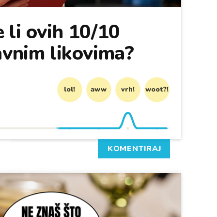
 li ovih 10/10
avnim likovima?
lol!
aww
vrh!
woot?!
KOMENTIRAJ