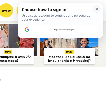
aww
vrh!
woot?!
Sign in with Google
KVIZ
KVIZ
likujete li ovih 7/7
Možete li dobiti 15/15 na
rsta mesa?
kvizu znanja o Hrvatskoj?
a