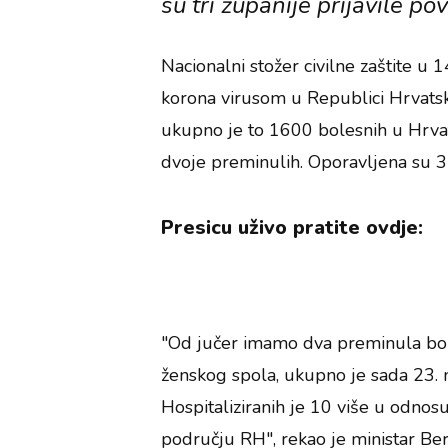
su tri županije prijavile p
Nacionalni stožer civilne zaštite u 
korona virusom u Republici Hrvatsk
ukupno je to 1600 bolesnih u Hrvat
dvoje preminulih. Oporavljena su 37
Presicu uživo pratite ovdje:
"Od jučer imamo dva preminula bol
ženskog spola, ukupno je sada 23. m
Hospitaliziranih je 10 više u odnos
području RH", rekao je ministar Ber