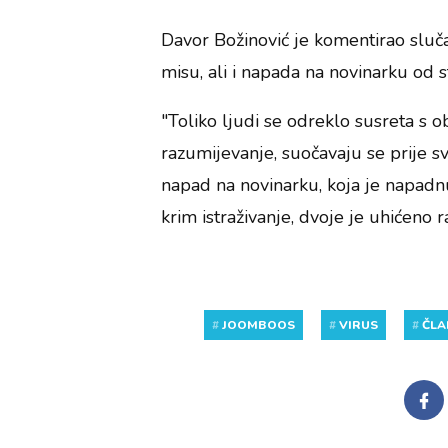
Davor Božinović je komentirao sluča
misu, ali i napada na novinarku od s
"Toliko ljudi se odreklo susreta s o
razumijevanje, suočavaju se prije
napad na novinarku, koja je napadnu
krim istraživanje, dvoje je uhićeno r
#
JOOMBOOS
#
VIRUS
#
ČLA