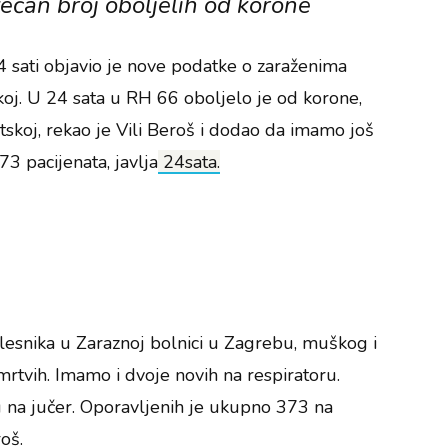
ovećan broj oboljelih od korone
14 sati objavio je nove podatke o zaraženima
oj. U 24 sata u RH 66 oboljelo je od korone,
skoj, rekao je Vili Beroš i dodao da imamo još
3 pacijenata, javlja
24sata.
esnika u Zaraznoj bolnici u Zagrebu, muškog i
rtvih. Imamo i dvoje novih na respiratoru.
u na jučer. Oporavljenih je ukupno 373 na
oš.