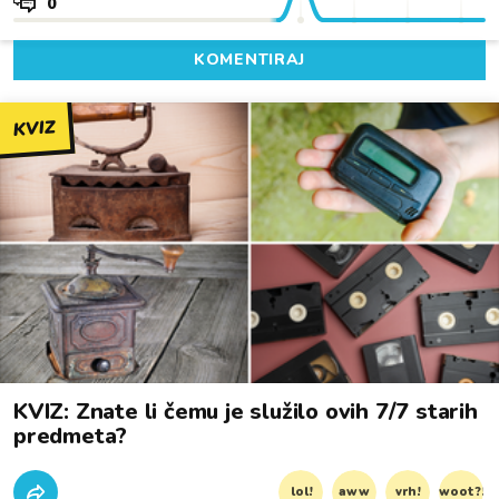
0
KOMENTIRAJ
KVIZ
KVIZ: Znate li čemu je služilo ovih 7/7 starih
predmeta?
lol!
aww
vrh!
woot?!