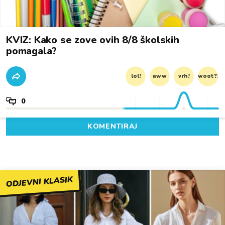
KVIZ: Kako se zove ovih 8/8 školskih
pomagala?
lol!
aww
vrh!
woot?!
0
KOMENTIRAJ
ODJEVNI KLASIK