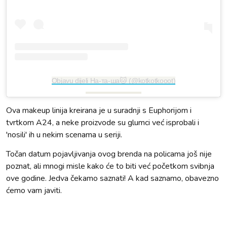
Objavu dijeli На-та-ша🐱 (@kotkotkooot)
Ova makeup linija kreirana je u suradnji s Euphorijom i
tvrtkom A24, a neke proizvode su glumci već isprobali i
'nosili' ih u nekim scenama u seriji.
Točan datum pojavljivanja ovog brenda na policama još nije
poznat, ali mnogi misle kako će to biti već početkom svibnja
ove godine. Jedva čekamo saznati! A kad saznamo, obavezno
ćemo vam javiti.