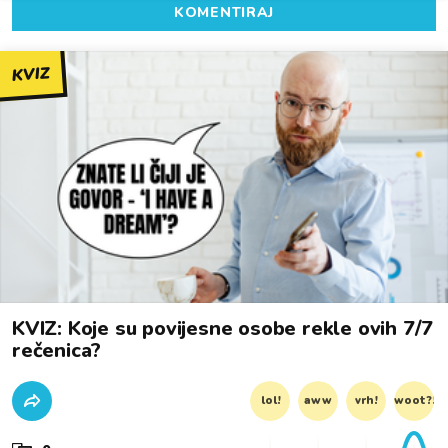
KOMENTIRAJ
KVIZ
KVIZ: Koje su povijesne osobe rekle ovih 7/7
rečenica?
lol!
aww
vrh!
woot?!