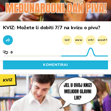
KVIZ: Možete li dobiti 7/7 na kvizu o pivu?
lol!
aww
vrh!
woot?!
0
KOMENTIRAJ
KVIZ