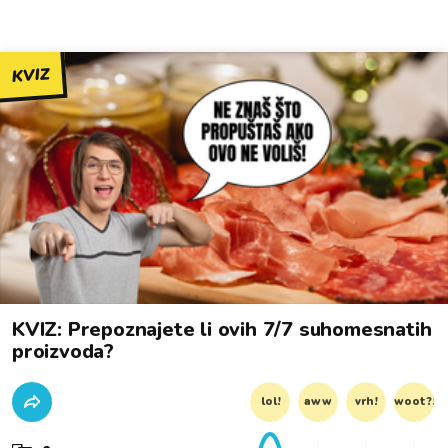
KVIZ
KVIZ: Prepoznajete li ovih 7/7 suhomesnatih
proizvoda?
lol!
aww
vrh!
woot?!