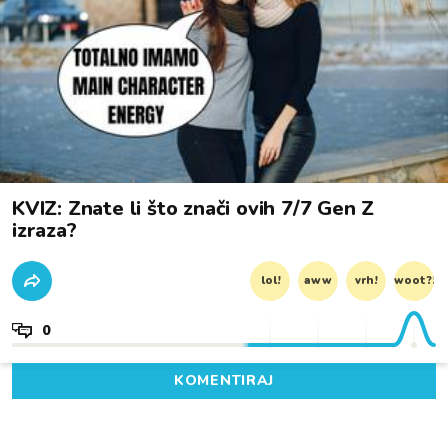
KVIZ: Znate li što znači ovih 7/7 Gen Z
izraza?
lol!
aww
vrh!
woot?!
0
KOMENTIRAJ