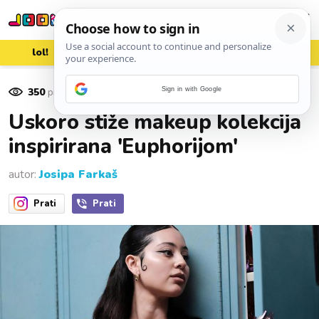
lol!
aww
vrh!
woot?!
350
pregleda
Sign in with Google
27. veljače 2022.
Uskoro stiže makeup kolekcija
inspirirana 'Euphorijom'
autor:
Josipa Farkaš
Prati
Prati