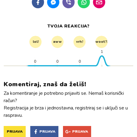
TVOJA REAKCIJA?
lol!
aww
vrh!
woot?!
1
0
0
0
Komentiraj, znaš da želiš!
Za komentiranje je potrebno prijaviti se. Nemaš korisnički
račun?
Registracija je brza i jednostavna, registriraj se i uključi se u
raspravu.
PRIJAVA
PRIJAVA
PRIJAVA