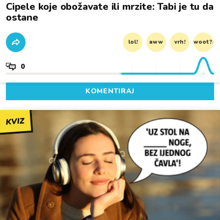
Cipele koje obožavate ili mrzite: Tabi je tu da
ostane
lol!
aww
vrh!
woot?!
0
KOMENTIRAJ
KVIZ