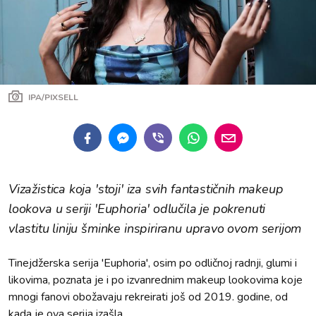
IPA/PIXSELL
Vizažistica koja 'stoji' iza svih fantastičnih makeup
lookova u seriji 'Euphoria' odlučila je pokrenuti
vlastitu liniju šminke inspiriranu upravo ovom serijom
Tinejdžerska serija 'Euphoria', osim po odličnoj radnji, glumi i
likovima, poznata je i po izvanrednim makeup lookovima koje
mnogi fanovi obožavaju rekreirati još od 2019. godine, od
kada je ova serija izašla.