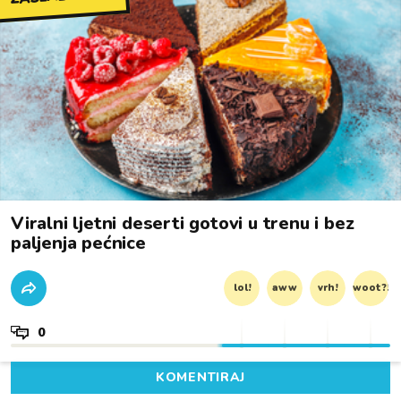
Viralni ljetni deserti gotovi u trenu i bez
paljenja pećnice
lol!
aww
vrh!
woot?!
0
KOMENTIRAJ