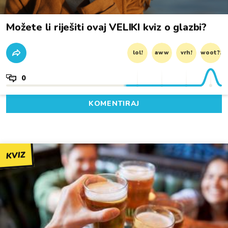
Možete li riješiti ovaj VELIKI kviz o glazbi?
lol!
aww
vrh!
woot?!
0
KOMENTIRAJ
KVIZ