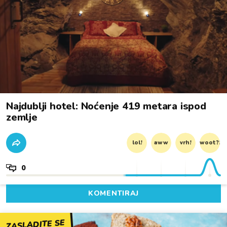
Najdublji hotel: Noćenje 419 metara ispod
zemlje
lol!
aww
vrh!
woot?!
0
KOMENTIRAJ
ZASLADITE SE