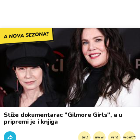
A NOVA SEZONA?
Stiže dokumentarac "Gilmore Girls", a u
pripremi je i knjiga
lol!
aww
vrh!
woot?!