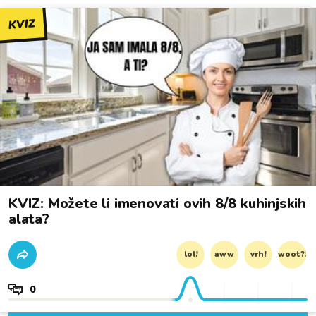
KVIZ
KVIZ: Možete li imenovati ovih 8/8 kuhinjskih
alata?
lol!
aww
vrh!
woot?!
0