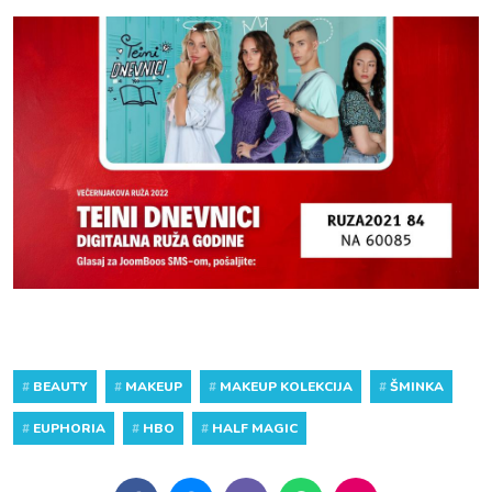
#
BEAUTY
#
MAKEUP
#
MAKEUP KOLEKCIJA
#
ŠMINKA
#
EUPHORIA
#
HBO
#
HALF MAGIC