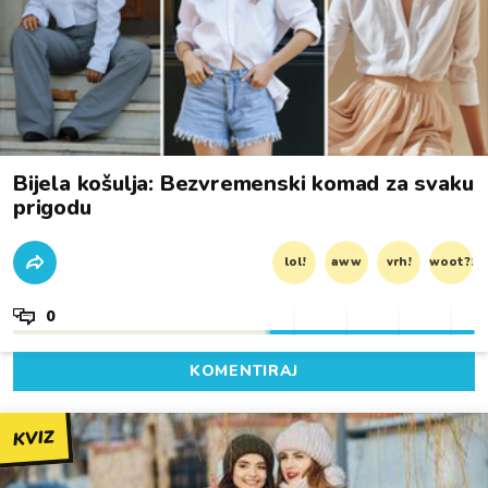
Bijela košulja: Bezvremenski komad za svaku
prigodu
lol!
aww
vrh!
woot?!
0
KOMENTIRAJ
KVIZ