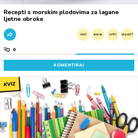
Recepti s morskim plodovima za lagane
ljetne obroke
lol!
aww
vrh!
woot?!
0
KOMENTIRAJ
KVIZ