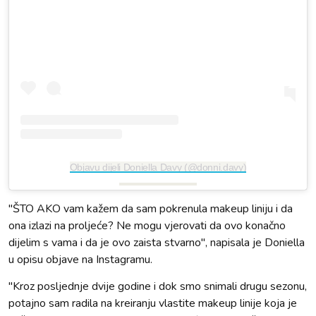
Objavu dijeli Doniella Davy (@donni.davy)
"ŠTO AKO vam kažem da sam pokrenula makeup liniju i da
ona izlazi na proljeće? Ne mogu vjerovati da ovo konačno
dijelim s vama i da je ovo zaista stvarno", napisala je Doniella
u opisu objave na Instagramu.
"Kroz posljednje dvije godine i dok smo snimali drugu sezonu,
potajno sam radila na kreiranju vlastite makeup linije koja je