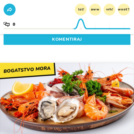
lol!
aww
vrh!
woot?!
0
KOMENTIRAJ
BOGATSTVO MORA