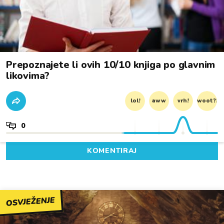
Prepoznajete li ovih 10/10 knjiga po glavnim
likovima?
lol!
aww
vrh!
woot?!
0
KOMENTIRAJ
OSVJEŽENJE