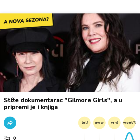
A NOVA SEZONA?
Stiže dokumentarac "Gilmore Girls", a u
pripremi je i knjiga
lol!
aww
vrh!
woot?!
0