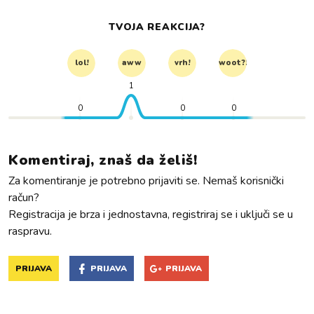
TVOJA REAKCIJA?
lol!
aww
vrh!
woot?!
1
0
0
0
Komentiraj, znaš da želiš!
Za komentiranje je potrebno prijaviti se. Nemaš korisnički
račun?
Registracija je brza i jednostavna, registriraj se i uključi se u
raspravu.
PRIJAVA
PRIJAVA
PRIJAVA