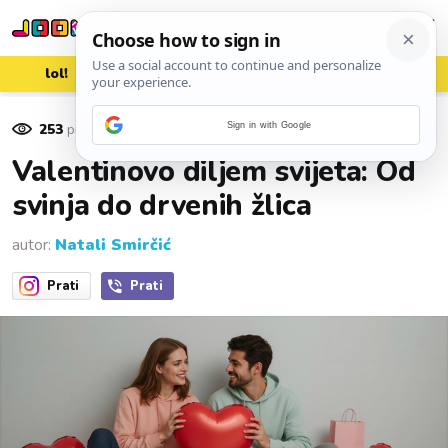
lol!
aww
vrh!
woot?!
253
pregleda
Sign in with Google
14. veljače 2026.
Valentinovo diljem svijeta: Od
svinja do drvenih žlica
autor:
Natali Smirčić
Prati
Prati