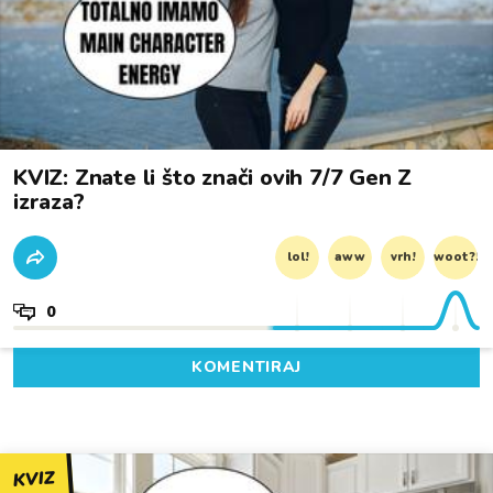
KVIZ: Znate li što znači ovih 7/7 Gen Z
izraza?
lol!
aww
vrh!
woot?!
0
KOMENTIRAJ
KVIZ