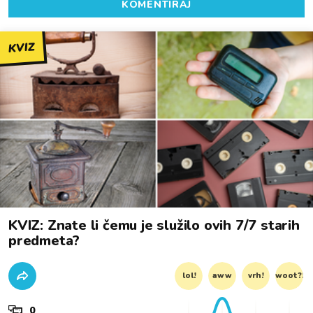
KOMENTIRAJ
KVIZ
KVIZ: Znate li čemu je služilo ovih 7/7 starih
predmeta?
lol!
aww
vrh!
woot?!
0