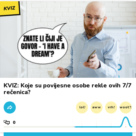
KVIZ
KVIZ: Koje su povijesne osobe rekle ovih 7/7
rečenica?
lol!
aww
vrh!
woot?!
0