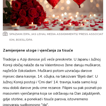
SPAZIANI /DPA, JAS LEHAL MEDIA ASSIGNMENTS/ PRESS ASSOCIAT
ION, BOESL/DPA
Zamijenjene uloge i vjenčanja za tisuće
Tradicije u Aziji donose još veće preokrete. U Japanu i Južnoj
Koreji običaj nalaže da na Valentinovo žene daruju muškarce,
najčešće čokoladom. Muškarci potom uzvraćaju darove
mjesec dana kasnije, 14. ožujka, na takozvani 'Bijeli dan'. U
Južnoj Koreji postoji i 'Crni dan' 14. travnja, kada samci koji
nisu dobili darove jedu crne rezance. Filipini su pak poznati po
masovnim vjenčanjima koja se održavaju na Dan zaljubljenih,
gdje stotine, a ponekad i tisuće parova, istovremeno
izgovaraju sudbonosno "da".