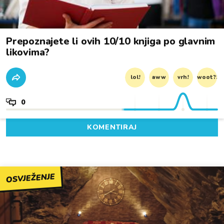
Prepoznajete li ovih 10/10 knjiga po glavnim
likovima?
lol!
aww
vrh!
woot?!
0
KOMENTIRAJ
OSVJEŽENJE