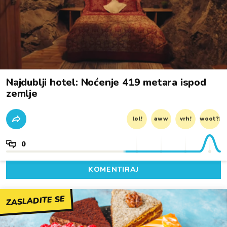
Najdublji hotel: Noćenje 419 metara ispod
zemlje
lol!
aww
vrh!
woot?!
0
KOMENTIRAJ
ZASLADITE SE