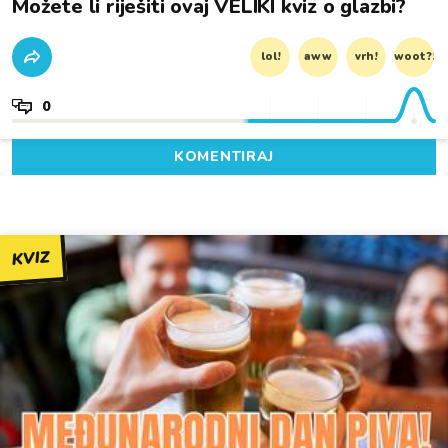
Možete li riješiti ovaj VELIKI kviz o glazbi?
lol!
aww
vrh!
woot?!
0
KOMENTIRAJ
KVIZ