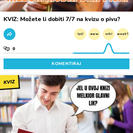
KVIZ: Možete li dobiti 7/7 na kvizu o pivu?
lol!
aww
vrh!
woot?!
0
KOMENTIRAJ
KVIZ