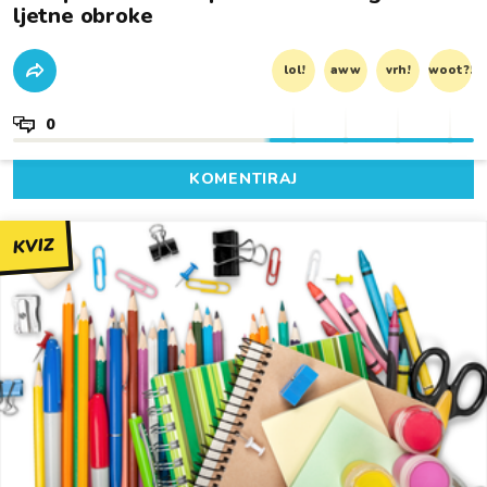
ljetne obroke
lol!
aww
vrh!
woot?!
0
KOMENTIRAJ
KVIZ