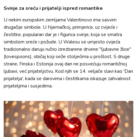
Svinje za sreću i prijatelji ispred romantike
U nekim europskim zemljama Valentinovo ima sasvim
drugačije simbole. U Njemačkoj, primjerice, uz cvijeće i
čestitke, popularan dar je i figurica svinje, koja se smatra
simbolom sreće i požude. U Walesu se umjesto cvijeća
tradicionalno daruju ručno izrezbarene drvene "ljubavne žlice"
(lovespoons), običaj koji seže stoljećima u prošlost. S druge
strane, Finska i Estonija ovaj dan ne posvećuju romantičnoj
ljubavi, već prijateljstvu. Kod njih se 14. veljače slavi kao 'Dan
prijatelja', kada se darovima i čestitkama iskazuje zahvalnost
prijateljima i susjedima.