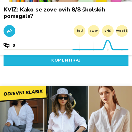
KVIZ: Kako se zove ovih 8/8 školskih
pomagala?
lol!
aww
vrh!
woot?!
0
KOMENTIRAJ
ODJEVNI KLASIK