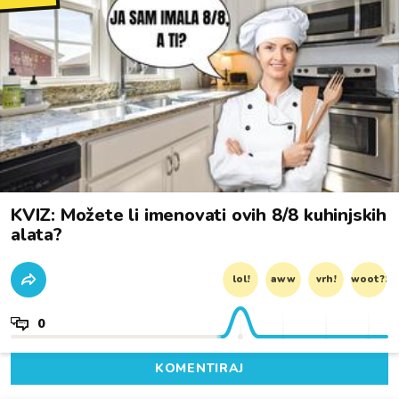
KVIZ: Možete li imenovati ovih 8/8 kuhinjskih
alata?
lol!
aww
vrh!
woot?!
0
KOMENTIRAJ