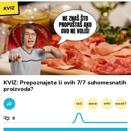
KVIZ
KVIZ: Prepoznajete li ovih 7/7 suhomesnatih
proizvoda?
lol!
aww
vrh!
woot?!
0