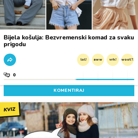
Bijela košulja: Bezvremenski komad za svaku
prigodu
lol!
aww
vrh!
woot?!
0
KOMENTIRAJ
KVIZ