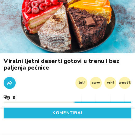
Viralni ljetni deserti gotovi u trenu i bez
paljenja pećnice
lol!
aww
vrh!
woot?!
0
KOMENTIRAJ