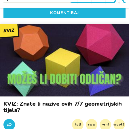
KOMENTIRAJ
KVIZ
KVIZ: Znate li nazive ovih 7/7 geometrijskih
tijela?
lol!
aww
vrh!
woot?!