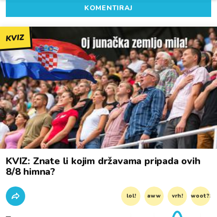
KOMENTIRAJ
KVIZ
KVIZ: Znate li kojim državama pripada ovih
8/8 himna?
lol!
aww
vrh!
woot?!