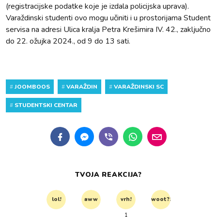
(registracijske podatke koje je izdala policijska uprava).
Varaždinski studenti ovo mogu učiniti i u prostorijama Student
servisa na adresi Ulica kralja Petra Krešimira IV. 42., zaključno
do 22. ožujka 2024., od 9 do 13 sati.
#
JOOMBOOS
#
VARAŽDIN
#
VARAŽDINSKI SC
#
STUDENTSKI CENTAR
TVOJA REAKCIJA?
lol!
aww
vrh!
woot?!
1