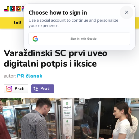
lol!
aww
vrh!
woot?!
Sign in with Google
24. ožujka 2024.
Varaždinski SC prvi uveo
digitalni potpis i iksice
autor:
PR članak
Prati
Prati