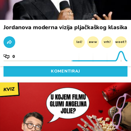
Jordanova moderna vizija pljačkaškog klasika
lol!
aww
vrh!
woot?!
0
KOMENTIRAJ
KVIZ