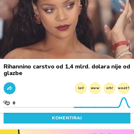
Rihannino carstvo od 1,4 mlrd. dolara nije od
glazbe
lol!
aww
vrh!
woot?!
0
KOMENTIRAJ