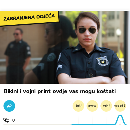
ZABRANJENA ODJEĆA
Bikini i vojni print ovdje vas mogu koštati
lol!
aww
vrh!
woot?!
0