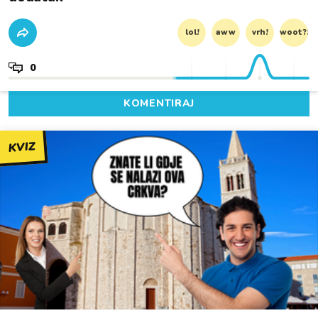
lol!
aww
vrh!
woot?!
0
KOMENTIRAJ
KVIZ