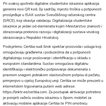
Pri svakoj upotrebi digitalne studentske iskaznice aplikacija
generira novi QR kod, čiji sadržaj, mjesto troška u potpunosti
prosljeđuje u ISAK sustav Sveučilišnog računskog centra
(SRCE), koji obavlja validaciju. Digitalizacija studentske
iskaznice je jedan od elemenata kojim Ministarstvo znanosti i
obrazovanja pridonosi razvoju i digitalizaciji sustava visokog
obrazovanja u Republici Hrvatskoj.
Podsjetimo, Certilia nudi širok spektar proizvoda i usluga koji
omogućavaju građanima i poduzećima da u potpunosti
digitaliziraju svoje poslovanje i identifikaciju u skladu s
europskim standardima. Sustav omogućava digitalnu
identifikaciju i elektroničko potpisivanje dokumenata s
pravnom snagom jednakom vlastoručnom potpisu ili pečatu,
primjenjivo u cijeloj Europskoj uniji. Certilia se može preuzeti u
internetskim trgovinama putem web adrese:
https://linktr.ee/certilia.com. Za postupak aktivacije potrebno
je ponijeti važeću osobnu iskaznicu s čipom, mobitel za
aktivaciju mobilne aplikacije Certilia te PIN omotnicu