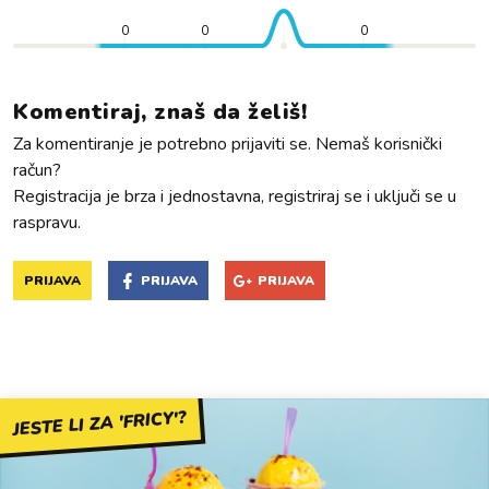
0
0
0
Komentiraj, znaš da želiš!
Za komentiranje je potrebno prijaviti se. Nemaš korisnički
račun?
Registracija je brza i jednostavna, registriraj se i uključi se u
raspravu.
PRIJAVA
PRIJAVA
PRIJAVA
JESTE LI ZA 'FRICY'?