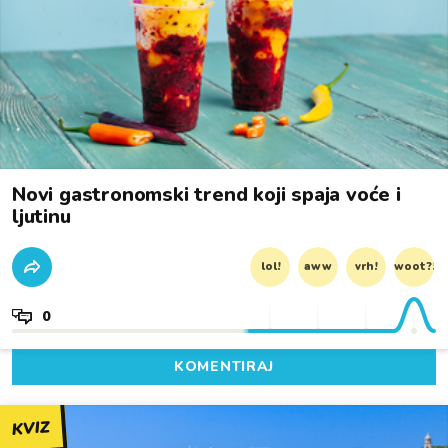
Novi gastronomski trend koji spaja voće i
ljutinu
lol!
aww
vrh!
woot?!
0
KOMENTIRAJ
KVIZ