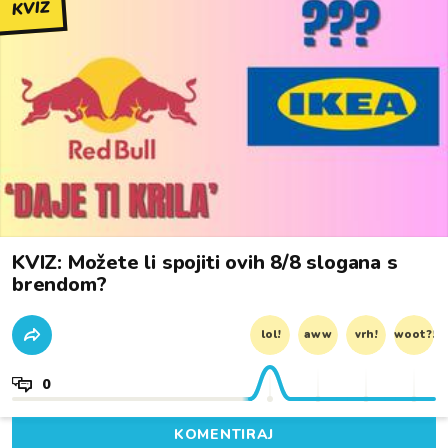
KVIZ
KVIZ: Možete li spojiti ovih 8/8 slogana s
brendom?
lol!
aww
vrh!
woot?!
0
KOMENTIRAJ