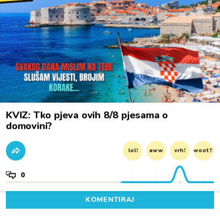
KVIZ: Tko pjeva ovih 8/8 pjesama o
domovini?
lol!
aww
vrh!
woot?!
0
KOMENTIRAJ