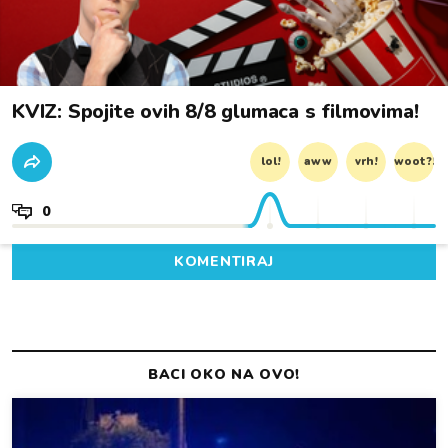
KVIZ: Spojite ovih 8/8 glumaca s filmovima!
lol!
aww
vrh!
woot?!
0
KOMENTIRAJ