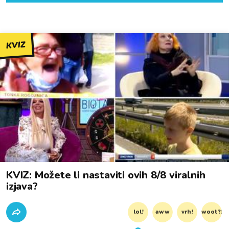
KVIZ
KVIZ: Možete li nastaviti ovih 8/8 viralnih
izjava?
lol!
aww
vrh!
woot?!