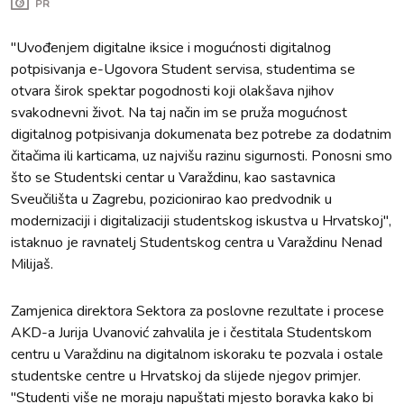
PR
"Uvođenjem digitalne iksice i mogućnosti digitalnog
potpisivanja e-Ugovora Student servisa, studentima se
otvara širok spektar pogodnosti koji olakšava njihov
svakodnevni život. Na taj način im se pruža mogućnost
digitalnog potpisivanja dokumenata bez potrebe za dodatnim
čitačima ili karticama, uz najvišu razinu sigurnosti. Ponosni smo
što se Studentski centar u Varaždinu, kao sastavnica
Sveučilišta u Zagrebu, pozicionirao kao predvodnik u
modernizaciji i digitalizaciji studentskog iskustva u Hrvatskoj",
istaknuo je ravnatelj Studentskog centra u Varaždinu Nenad
Milijaš.
Zamjenica direktora Sektora za poslovne rezultate i procese
AKD-a Jurija Uvanović zahvalila je i čestitala Studentskom
centru u Varaždinu na digitalnom iskoraku te pozvala i ostale
studentske centre u Hrvatskoj da slijede njegov primjer.
"Studenti više ne moraju napuštati mjesto boravka kako bi