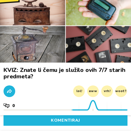
KVIZ: Znate li čemu je služilo ovih 7/7 starih
predmeta?
lol!
aww
vrh!
woot?!
0
KOMENTIRAJ