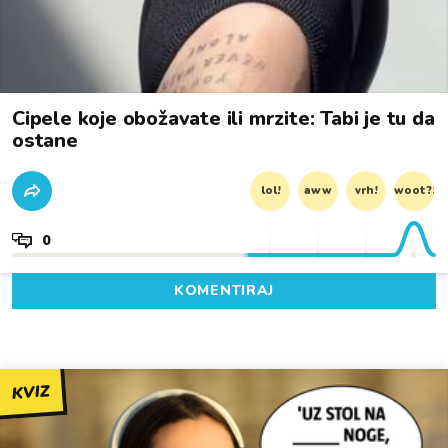
Cipele koje obožavate ili mrzite: Tabi je tu da
ostane
lol!
aww
vrh!
woot?!
0
KOMENTIRAJ
KVIZ