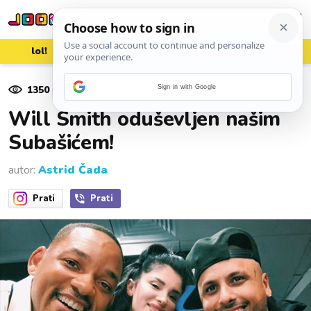
lol!
aww
vrh!
woot?!
1350
pregleda
Sign in with Google
14. srpnja 2018.
Will Smith oduševljen našim
Subašićem!
autor:
Astrid Čada
Prati
Prati