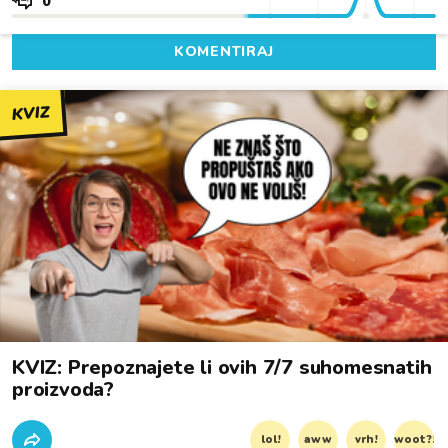
0
KOMENTIRAJ
KVIZ
KVIZ: Prepoznajete li ovih 7/7 suhomesnatih
proizvoda?
lol!
aww
vrh!
woot?!