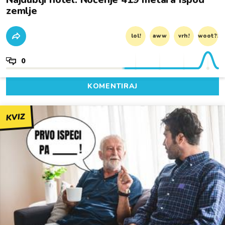
zemlje
lol!
aww
vrh!
woot?!
0
KOMENTIRAJ
KVIZ