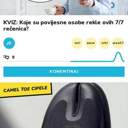
KVIZ: Koje su povijesne osobe rekle ovih 7/7
rečenica?
lol!
aww
vrh!
woot?!
0
KOMENTIRAJ
CAMEL TOE CIPELE