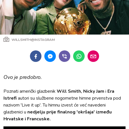
WILLSMITH@INSTAGRAM
Ovo je predobro.
Poznati američki glazbenik
Will Smith,
Nicky Jam
i
Era
Istrefi
autori su službene nogometne himne prvenstva pod
nazivom 'Live it up'. Tu himnu izvest će već navedeni
glazbenici u
nedjelju prije finalnog 'okršaja' između
Hrvatske i Francuske.