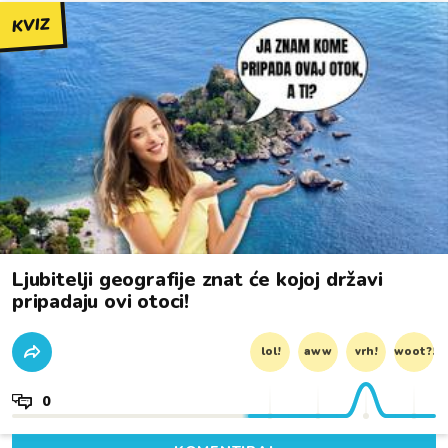
KVIZ
Ljubitelji geografije znat će kojoj državi
pripadaju ovi otoci!
lol!
aww
vrh!
woot?!
0