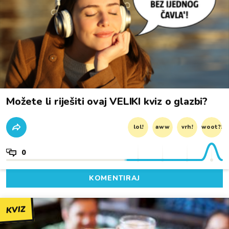
Možete li riješiti ovaj VELIKI kviz o glazbi?
lol!
aww
vrh!
woot?!
0
KOMENTIRAJ
KVIZ