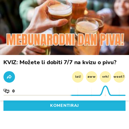
KVIZ: Možete li dobiti 7/7 na kvizu o pivu?
lol!
aww
vrh!
woot?!
0
KOMENTIRAJ