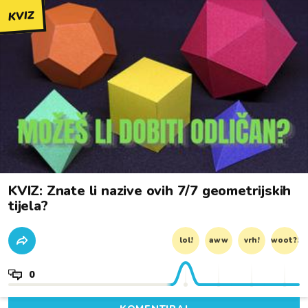
KVIZ
KVIZ: Znate li nazive ovih 7/7 geometrijskih
tijela?
lol!
aww
vrh!
woot?!
0