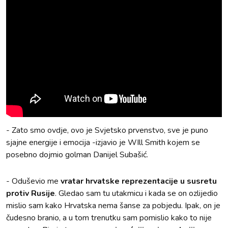
- Zato smo ovdje, ovo je Svjetsko prvenstvo, sve je puno
sjajne energije i emocija -izjavio je WIll Smith kojem se
posebno dojmio golman Danijel Subašić.
- Oduševio me
vratar hrvatske reprezentacije u susretu
protiv Rusije
. Gledao sam tu utakmicu i kada se on ozlijedio
mislio sam kako Hrvatska nema šanse za pobjedu. Ipak, on je
čudesno branio, a u tom trenutku sam pomislio kako to nije