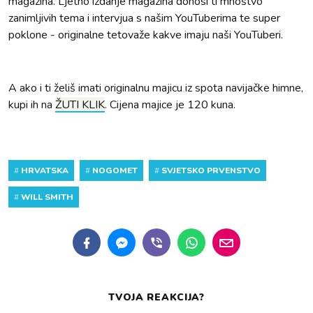
magazina. Ljetno izdanje magazina donosi ti mnoštvo
zanimljivih tema i intervjua s našim YouTuberima te super
poklone - originalne tetovaže kakve imaju naši YouTuberi.
A ako i ti želiš imati originalnu majicu iz spota navijačke himne,
kupi ih na
ŽUTI KLIK
. Cijena majice je 120 kuna.
#
HRVATSKA
#
NOGOMET
#
SVJETSKO PRVENSTVO
#
WILL SMITH
TVOJA REAKCIJA?