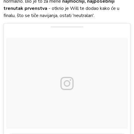
normalno. Bio je to za mene
najmoćniji, najposebniji
trenutak prvenstva
- otkrio je Will te dodao kako će u
finalu, što se tiče navijanja, ostati 'neutralan'.