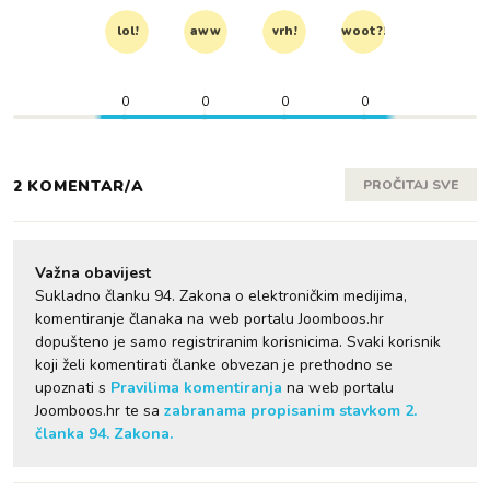
lol!
aww
vrh!
woot?!
0
0
0
0
2 KOMENTAR/A
PROČITAJ SVE
Važna obavijest
Sukladno članku 94. Zakona o elektroničkim medijima,
komentiranje članaka na web portalu Joomboos.hr
dopušteno je samo registriranim korisnicima. Svaki korisnik
koji želi komentirati članke obvezan je prethodno se
upoznati s
Pravilima komentiranja
na web portalu
Joomboos.hr te sa
zabranama propisanim stavkom 2.
članka 94. Zakona.