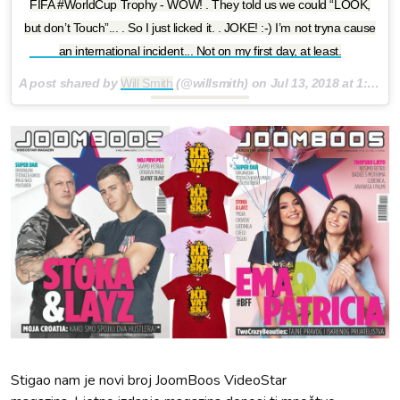
FIFA #WorldCup Trophy - WOW! . They told us we could “LOOK,
but don’t Touch”... . So I just licked it. . JOKE! :-) I’m not tryna cause
an international incident... Not on my first day, at least.
A post shared by
Will Smith
(@willsmith) on
Jul 13, 2018 at 1:57pm PDT
Stigao nam je novi broj JoomBoos VideoStar