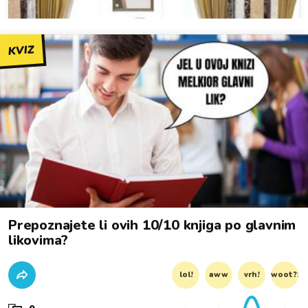
KVIZ
Prepoznajete li ovih 10/10 knjiga po glavnim
likovima?
lol!
aww
vrh!
woot?!