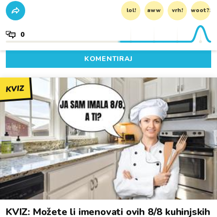
lol!
aww
vrh!
woot?!
0
KOMENTIRAJ
KVIZ
KVIZ: Možete li imenovati ovih 8/8 kuhinjskih