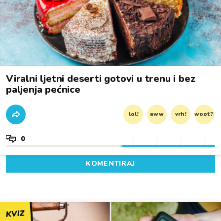
Viralni ljetni deserti gotovi u trenu i bez
paljenja pećnice
lol!
aww
vrh!
woot?!
0
KOMENTIRAJ
KVIZ