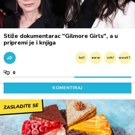
Stiže dokumentarac "Gilmore Girls", a u
pripremi je i knjiga
lol!
aww
vrh!
woot?!
0
KOMENTIRAJ
ZASLADITE SE