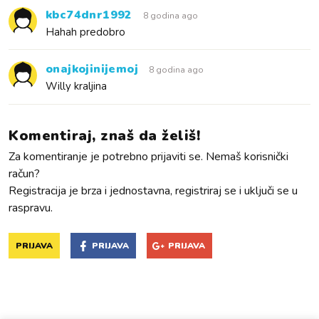
kbc74dnr1992
8 godina ago
Hahah predobro
onajkojinijemoj
8 godina ago
Willy kraljina
Komentiraj, znaš da želiš!
Za komentiranje je potrebno prijaviti se. Nemaš korisnički
račun?
Registracija je brza i jednostavna, registriraj se i uključi se u
raspravu.
PRIJAVA
PRIJAVA
PRIJAVA