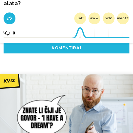
alata?
lol!
aww
vrh!
woot?!
0
KOMENTIRAJ
KVIZ