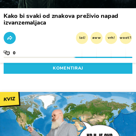
Kako bi svaki od znakova preživio napad
izvanzemaljaca
lol!
aww
vrh!
woot?!
0
KOMENTIRAJ
KVIZ