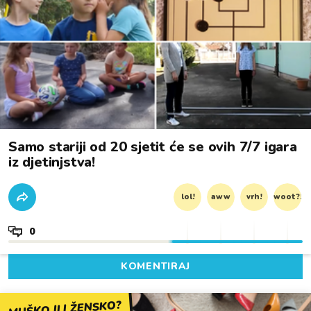
Samo stariji od 20 sjetit će se ovih 7/7 igara
iz djetinjstva!
lol!
aww
vrh!
woot?!
0
KOMENTIRAJ
MUŠKO ILI ŽENSKO?