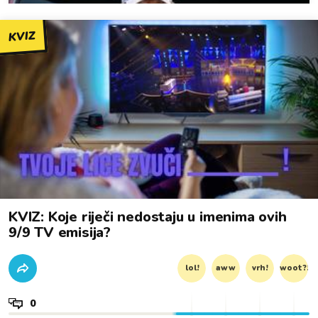
KVIZ
KVIZ: Koje riječi nedostaju u imenima ovih
9/9 TV emisija?
lol!
aww
vrh!
woot?!
0