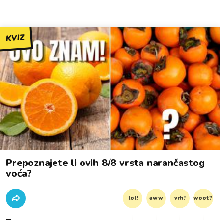
KVIZ
Prepoznajete li ovih 8/8 vrsta narančastog
voća?
lol!
aww
vrh!
woot?!