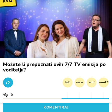
KVIZ
Možete li prepoznati ovih 7/7 TV emisija po
voditelju?
lol!
aww
vrh!
woot?!
0
KOMENTIRAJ