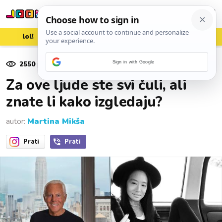
lol!
aww
vrh!
woot?!
2550
pregleda
Sign in with Google
15. listopada 2019.
Za ove ljude ste svi čuli, ali
znate li kako izgledaju?
autor:
Martina Mikša
Prati
Prati