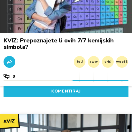
KVIZ: Prepoznajete li ovih 7/7 kemijskih
simbola?
lol!
aww
vrh!
woot?!
0
KOMENTIRAJ
KVIZ