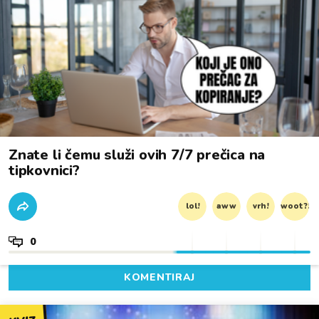
Znate li čemu služi ovih 7/7 prečica na
tipkovnici?
lol!
aww
vrh!
woot?!
0
KOMENTIRAJ