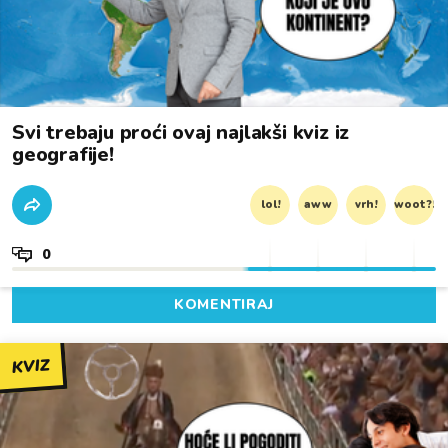
Svi trebaju proći ovaj najlakši kviz iz
geografije!
lol!
aww
vrh!
woot?!
0
KOMENTIRAJ
KVIZ