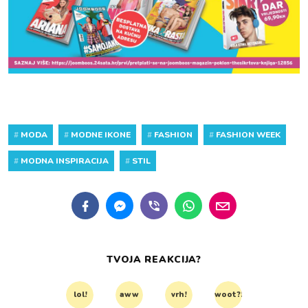
#
MODA
#
MODNE IKONE
#
FASHION
#
FASHION WEEK
#
MODNA INSPIRACIJA
#
STIL
TVOJA REAKCIJA?
lol!
aww
vrh!
woot?!