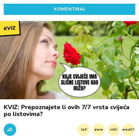
KOMENTIRAJ
KVIZ
KVIZ: Prepoznajete li ovih 7/7 vrsta cvijeća
po listovima?
lol!
aww
vrh!
woot?!