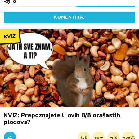
0
KOMENTIRAJ
KVIZ
KVIZ: Prepoznajete li ovih 8/8 orašastih
plodova?
lol!
aww
vrh!
woot?!