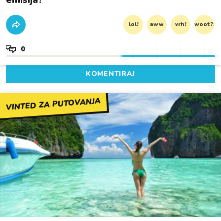
lol!
aww
vrh!
woot?!
0
KOMENTIRAJ
VINTED ZA PUTOVANJA