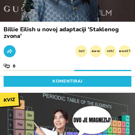
Billie Eilish u novoj adaptaciji 'Staklenog
zvona'
lol!
aww
vrh!
woot?!
0
KOMENTIRAJ
KVIZ