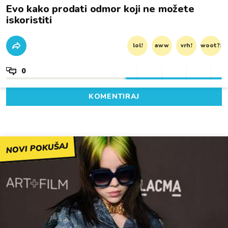
Evo kako prodati odmor koji ne možete
iskoristiti
lol!
aww
vrh!
woot?!
0
KOMENTIRAJ
NOVI POKUŠAJ