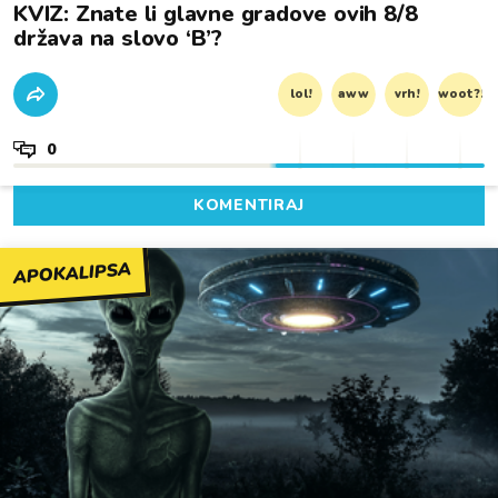
KVIZ: Znate li glavne gradove ovih 8/8
država na slovo ‘B’?
lol!
aww
vrh!
woot?!
0
KOMENTIRAJ
APOKALIPSA