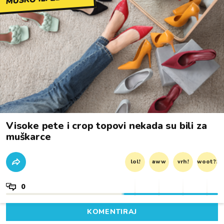
Visoke pete i crop topovi nekada su bili za
muškarce
lol!
aww
vrh!
woot?!
0
KOMENTIRAJ