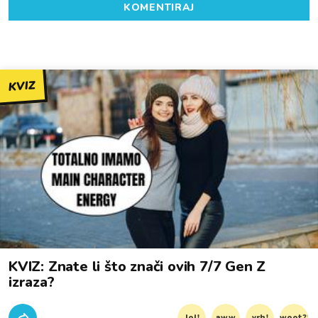
KOMENTIRAJ
KVIZ
KVIZ: Znate li što znači ovih 7/7 Gen Z
izraza?
lol!
aww
vrh!
woot?!