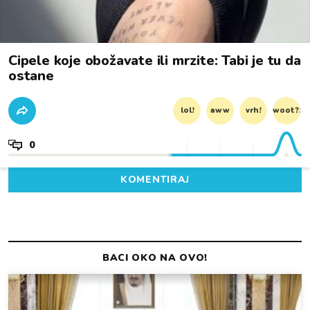
Cipele koje obožavate ili mrzite: Tabi je tu da
ostane
lol!
aww
vrh!
woot?!
0
KOMENTIRAJ