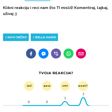
Klikni reakciju i reci nam što TI misliš! Komentiraj, lajkaj,
uživaj ;)
#
NOVI DEČKO
#
BELLA HADID
TVOJA REAKCIJA?
lol!
aww
vrh!
woot?!
2
1
0
0