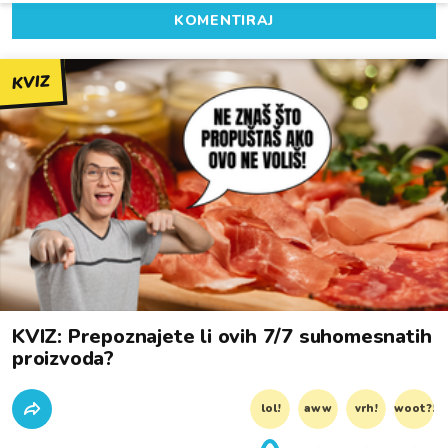
KOMENTIRAJ
KVIZ
KVIZ: Prepoznajete li ovih 7/7 suhomesnatih
proizvoda?
lol!
aww
vrh!
woot?!