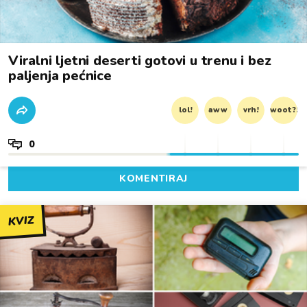
Viralni ljetni deserti gotovi u trenu i bez
paljenja pećnice
lol!
aww
vrh!
woot?!
0
KOMENTIRAJ
KVIZ