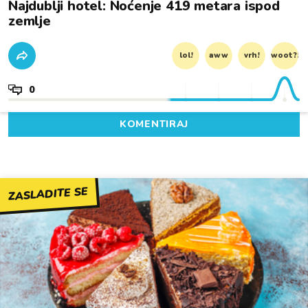
Najdublji hotel: Noćenje 419 metara ispod
zemlje
lol!
aww
vrh!
woot?!
0
KOMENTIRAJ
ZASLADITE SE