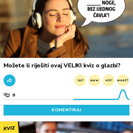
Možete li riješiti ovaj VELIKI kviz o glazbi?
lol!
aww
vrh!
woot?!
0
KOMENTIRAJ
KVIZ