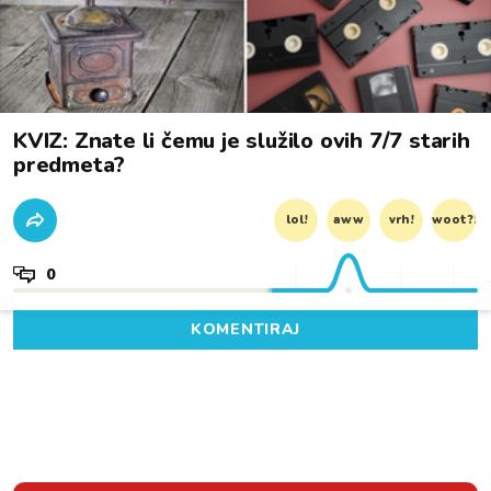
KVIZ: Znate li čemu je služilo ovih 7/7 starih
predmeta?
lol!
aww
vrh!
woot?!
0
KOMENTIRAJ