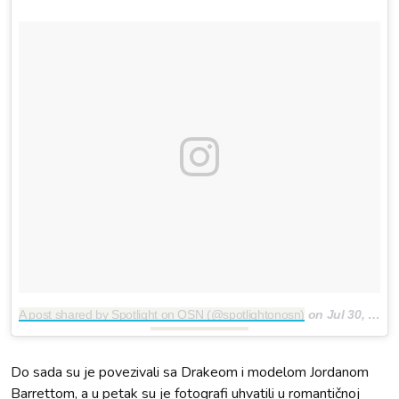
A post shared by Spotlight on OSN (@spotlightonosn)
on
Jul 30, 2017 at 12:06pm PDT
Do sada su je povezivali sa Drakeom i modelom Jordanom
Barrettom, a u petak su je fotografi uhvatili u romantičnoj