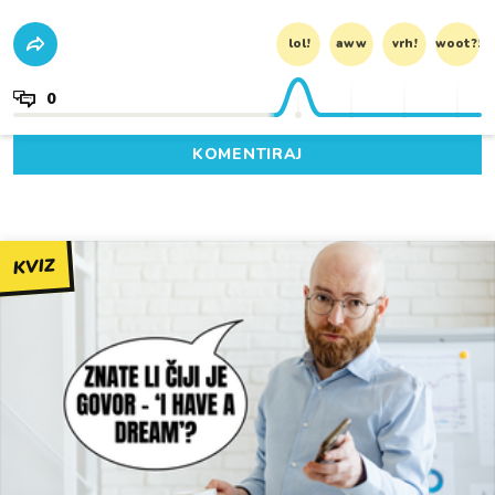
lol!
aww
vrh!
woot?!
0
KOMENTIRAJ
KVIZ