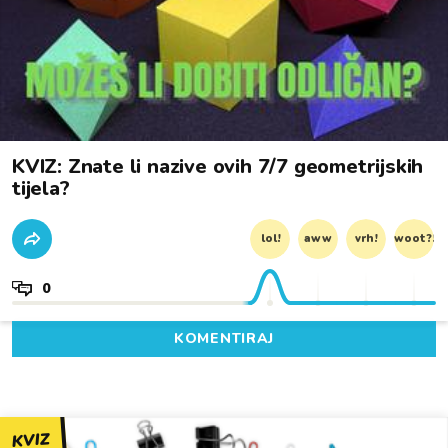
KVIZ: Znate li nazive ovih 7/7 geometrijskih
tijela?
lol!
aww
vrh!
woot?!
0
KOMENTIRAJ
KVIZ