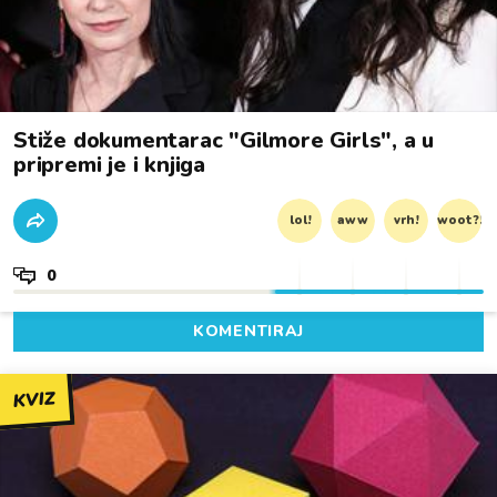
Stiže dokumentarac "Gilmore Girls", a u
pripremi je i knjiga
lol!
aww
vrh!
woot?!
0
KOMENTIRAJ
KVIZ