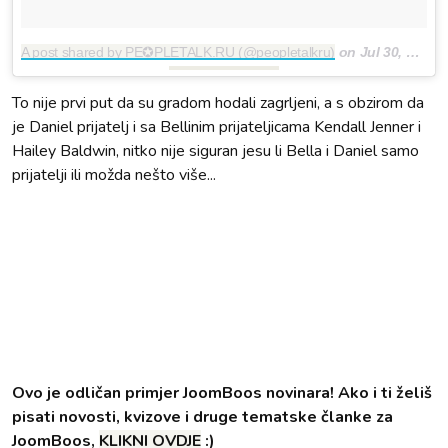
A post shared by PE✪PLETALK.RU (@peopletalkru)
on
Jul 30, 2017 at 7:12am PDT
To nije prvi put da su gradom hodali zagrljeni, a s obzirom da
je Daniel prijatelj i sa Bellinim prijateljicama Kendall Jenner i
Hailey Baldwin, nitko nije siguran jesu li Bella i Daniel samo
prijatelji ili možda nešto više...
Ovo je odličan primjer JoomBoos novinara! Ako i ti želiš
pisati novosti, kvizove i druge tematske članke za
JoomBoos,
KLIKNI OVDJE
:)