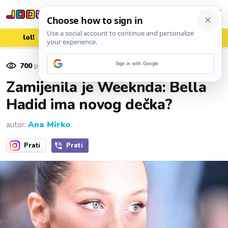
lol!
aww
vrh!
woot?!
700
pregleda
Sign in with Google
01. kolovoza 2017.
Zamijenila je Weeknda: Bella
Hadid ima novog dečka?
autor:
Ana Mirko
Prati
Prati