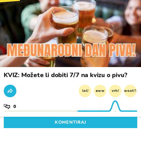
KVIZ: Možete li dobiti 7/7 na kvizu o pivu?
lol!
aww
vrh!
woot?!
0
KOMENTIRAJ