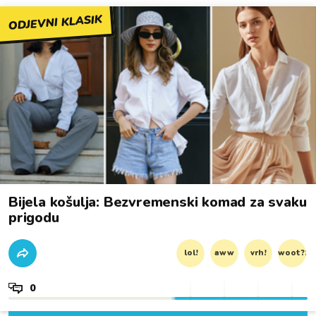
ODJEVNI KLASIK
Bijela košulja: Bezvremenski komad za svaku
prigodu
lol!
aww
vrh!
woot?!
0