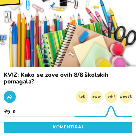
KVIZ: Kako se zove ovih 8/8 školskih
pomagala?
lol!
aww
vrh!
woot?!
0
KOMENTIRAJ