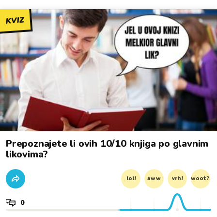
KVIZ
Prepoznajete li ovih 10/10 knjiga po glavnim
likovima?
lol!
aww
vrh!
woot?!
0