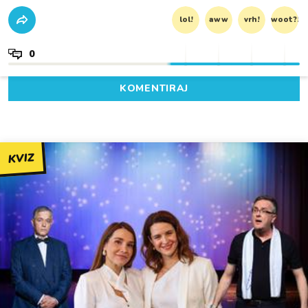
lol!
aww
vrh!
woot?!
0
KOMENTIRAJ
KVIZ