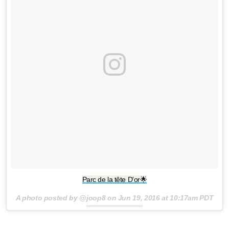
Parc de la tête D'or🌟
A photo posted by @joop8 on
Jun 19, 2016 at 10:17am PDT