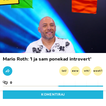
Mario Roth: 'I ja sam ponekad introvert'
lol!
aww
vrh!
woot?!
0
KOMENTIRAJ