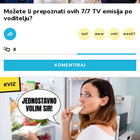
Možete li prepoznati ovih 7/7 TV emisija po
voditelju?
lol!
aww
vrh!
woot?!
0
KOMENTIRAJ
KVIZ