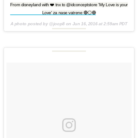
From disneyland with ❤️ tnx to @idconceptstore 'My Love is your
Love' za nase vatrene 🔴⚪️🔵
A photo posted by @joop8 on
Jun 16, 2016 at 2:59am PDT