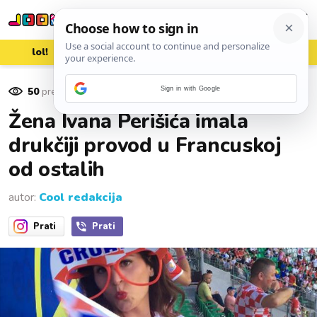
lol!
aww
vrh!
woot?!
50
pregleda
Sign in with Google
20. lipnja 2016.
Žena Ivana Perišića imala
drukčiji provod u Francuskoj
od ostalih
autor:
Cool redakcija
Prati
Prati