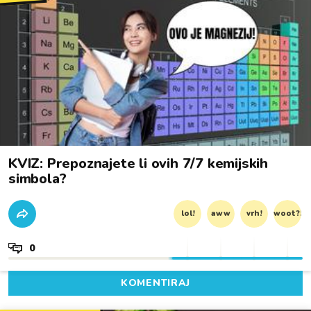
KVIZ: Prepoznajete li ovih 7/7 kemijskih
simbola?
lol!
aww
vrh!
woot?!
0
KOMENTIRAJ