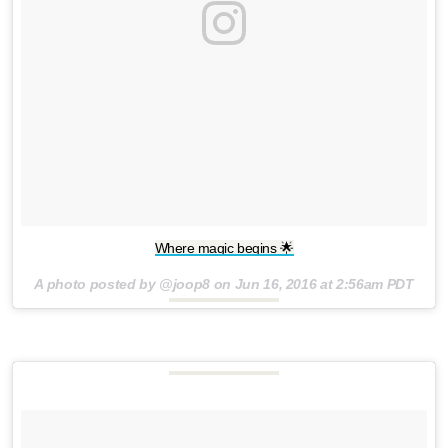
Where magic begins 🌟
A photo posted by @joop8 on
Jun 16, 2016 at 2:56am PDT