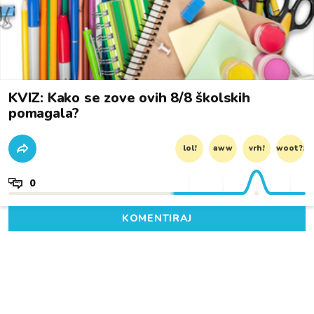
KVIZ: Kako se zove ovih 8/8 školskih
pomagala?
lol!
aww
vrh!
woot?!
0
KOMENTIRAJ