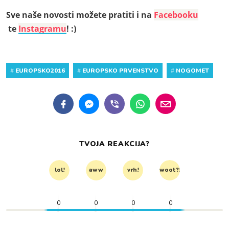
Sve naše novosti možete pratiti i na
Facebooku
te
Instagramu
! :)
#
EUROPSKO2016
#
EUROPSKO PRVENSTVO
#
NOGOMET
TVOJA REAKCIJA?
lol!
aww
vrh!
woot?!
0
0
0
0