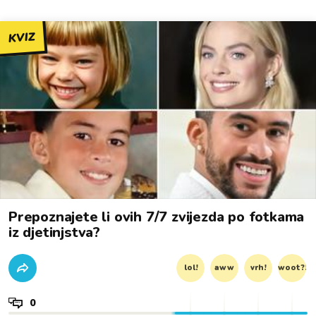
KVIZ
Prepoznajete li ovih 7/7 zvijezda po fotkama
iz djetinjstva?
lol!
aww
vrh!
woot?!
0