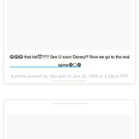
😱😱😱 that kid😈?!?! See U soon Disney!!! Now we go to the real
game🔴⚪️🔵
A photo posted by @joop8 on
Jun 16, 2016 at 1:13pm PDT