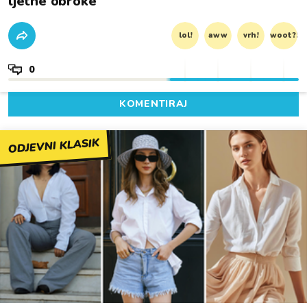
ljetne obroke
lol!
aww
vrh!
woot?!
0
KOMENTIRAJ
ODJEVNI KLASIK