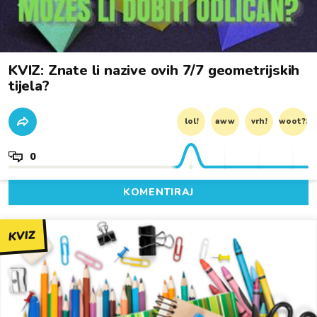
KVIZ: Znate li nazive ovih 7/7 geometrijskih
tijela?
lol!
aww
vrh!
woot?!
0
KOMENTIRAJ
KVIZ