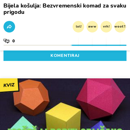
Bijela košulja: Bezvremenski komad za svaku
prigodu
lol!
aww
vrh!
woot?!
0
KOMENTIRAJ
KVIZ