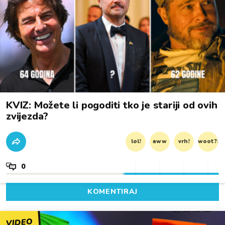
KVIZ: Možete li pogoditi tko je stariji od ovih
zvijezda?
lol!
aww
vrh!
woot?!
0
KOMENTIRAJ
VIDEO