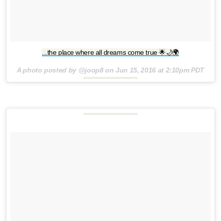
...the place where all dreams come true 🌟🌙🌍
A photo posted by @joop8 on
Jun 15, 2016 at 2:10pm PDT