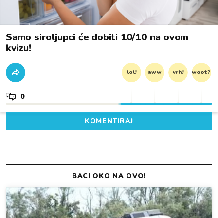
Samo siroljupci će dobiti 10/10 na ovom
kvizu!
lol!
aww
vrh!
woot?!
0
KOMENTIRAJ