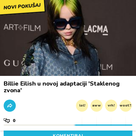
NOVI POKUŠAJ
Billie Eilish u novoj adaptaciji 'Staklenog
zvona'
lol!
aww
vrh!
woot?!
0
KOMENTIRAJ