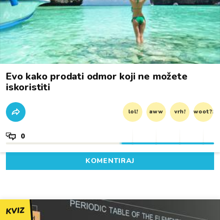
Evo kako prodati odmor koji ne možete
iskoristiti
lol!
aww
vrh!
woot?!
0
KOMENTIRAJ
KVIZ