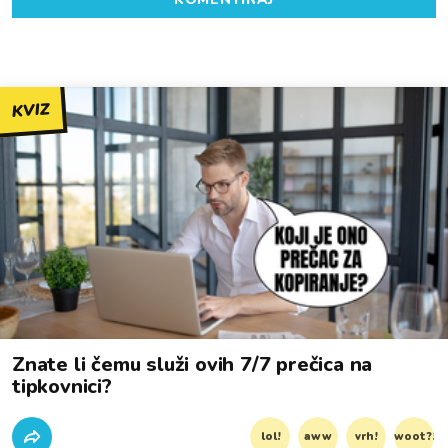
KVIZ
Znate li čemu služi ovih 7/7 prečica na
tipkovnici?
lol!
aww
vrh!
woot?!