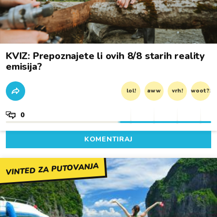
KVIZ: Prepoznajete li ovih 8/8 starih reality
emisija?
lol!
aww
vrh!
woot?!
0
KOMENTIRAJ
VINTED ZA PUTOVANJA