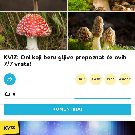
KVIZ: Oni koji beru gljive prepoznat će ovih
7/7 vrsta!
lol!
aww
vrh!
woot?!
0
KOMENTIRAJ
KVIZ