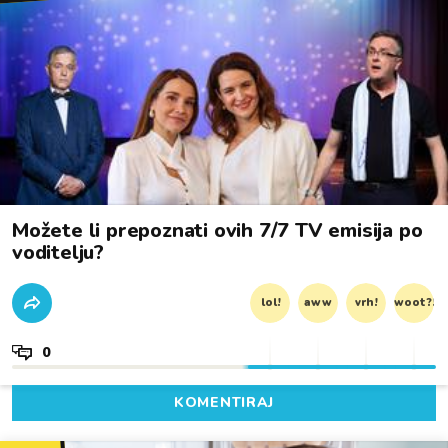
Možete li prepoznati ovih 7/7 TV emisija po
voditelju?
lol!
aww
vrh!
woot?!
0
KOMENTIRAJ