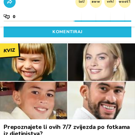
lol!
aww
vrh!
woot?!
0
KOMENTIRAJ
KVIZ
Prepoznajete li ovih 7/7 zvijezda po fotkama
iz djetinjstva?