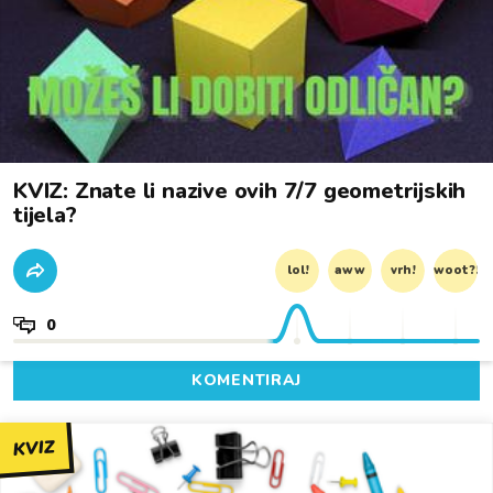
KVIZ: Znate li nazive ovih 7/7 geometrijskih
tijela?
lol!
aww
vrh!
woot?!
0
KOMENTIRAJ
KVIZ