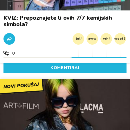
KVIZ: Prepoznajete li ovih 7/7 kemijskih
simbola?
lol!
aww
vrh!
woot?!
0
KOMENTIRAJ
NOVI POKUŠAJ