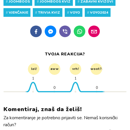
#
JOOMBOOS
#
JOOMBOOS KVIZ
#
ZABAVNI KVIZOVI
#
VJENČANJE
#
TRIVIA KVIZ
#
VOYO
#
VOYO2024
TVOJA REAKCIJA?
lol!
aww
vrh!
woot?!
1
1
0
0
Komentiraj, znaš da želiš!
Za komentiranje je potrebno prijaviti se. Nemaš korisnički
račun?