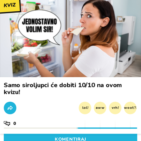
KVIZ
Samo siroljupci će dobiti 10/10 na ovom
kvizu!
lol!
aww
vrh!
woot?!
0
KOMENTIRAJ