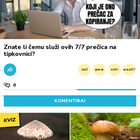
Znate li čemu služi ovih 7/7 prečica na
tipkovnici?
lol!
aww
vrh!
woot?!
0
KOMENTIRAJ
KVIZ