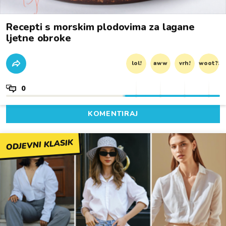
Recepti s morskim plodovima za lagane
ljetne obroke
lol!
aww
vrh!
woot?!
0
KOMENTIRAJ
ODJEVNI KLASIK