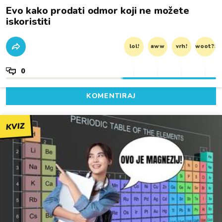
Evo kako prodati odmor koji ne možete
iskoristiti
lol!
aww
vrh!
woot?!
0
KOMENTIRAJ
KVIZ