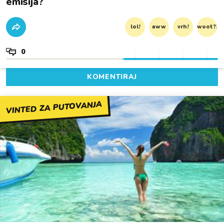
emisija?
lol!
aww
vrh!
woot?!
0
KOMENTIRAJ
VINTED ZA PUTOVANJA