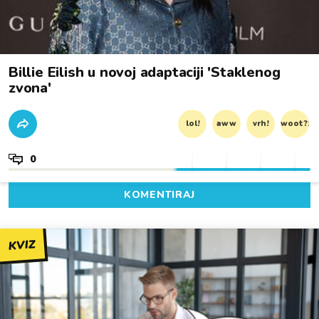
Billie Eilish u novoj adaptaciji 'Staklenog
zvona'
lol!
aww
vrh!
woot?!
0
KOMENTIRAJ
KVIZ