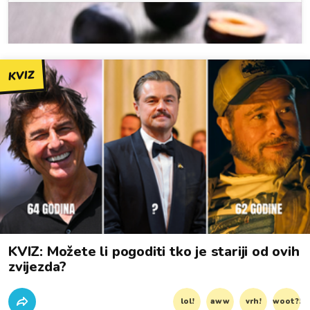
KVIZ
KVIZ: Možete li pogoditi tko je stariji od ovih
zvijezda?
lol!
aww
vrh!
woot?!