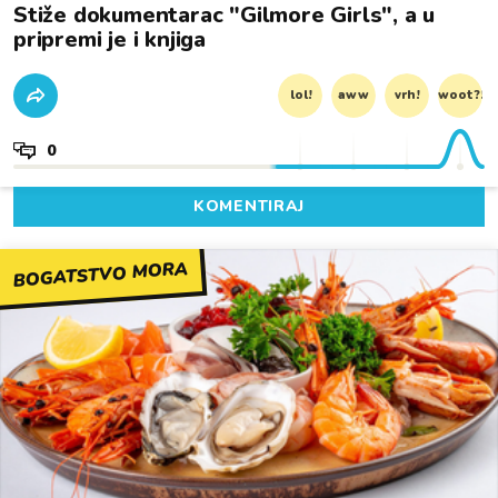
Stiže dokumentarac "Gilmore Girls", a u
pripremi je i knjiga
lol!
aww
vrh!
woot?!
0
KOMENTIRAJ
BOGATSTVO MORA