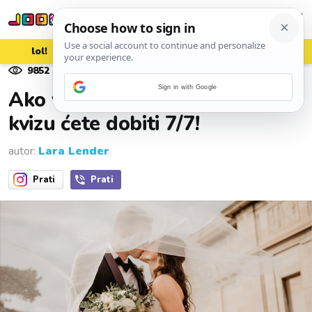
lol!
aww
vrh!
woot?!
9852
pregleda
12. srpnja 2024.
Sign in with Google
Ako volite vjenčanja, na ovom
kvizu ćete dobiti 7/7!
autor:
Lara Lender
Prati
Prati