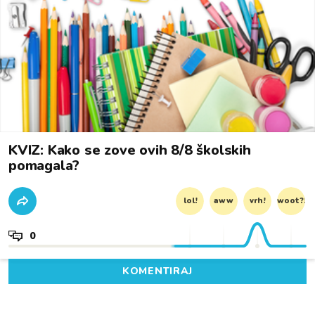
KVIZ: Kako se zove ovih 8/8 školskih
pomagala?
lol!
aww
vrh!
woot?!
0
KOMENTIRAJ