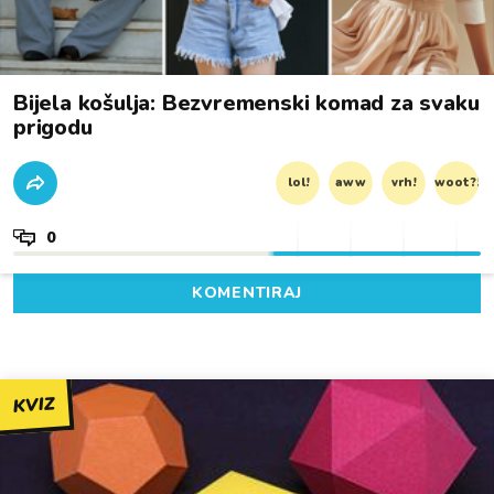
Bijela košulja: Bezvremenski komad za svaku
prigodu
lol!
aww
vrh!
woot?!
0
KOMENTIRAJ
KVIZ