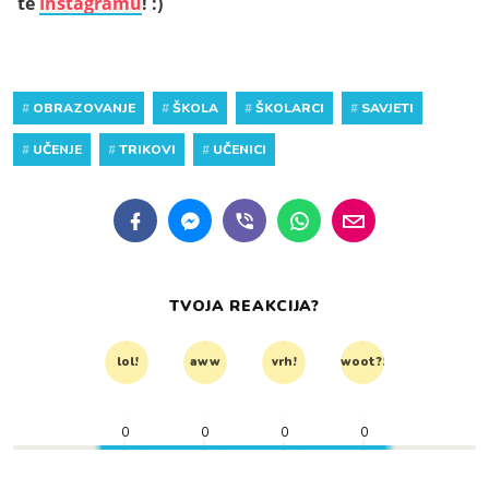
te
Instagramu
! :)
#
OBRAZOVANJE
#
ŠKOLA
#
ŠKOLARCI
#
SAVJETI
#
UČENJE
#
TRIKOVI
#
UČENICI
TVOJA REAKCIJA?
lol!
aww
vrh!
woot?!
0
0
0
0