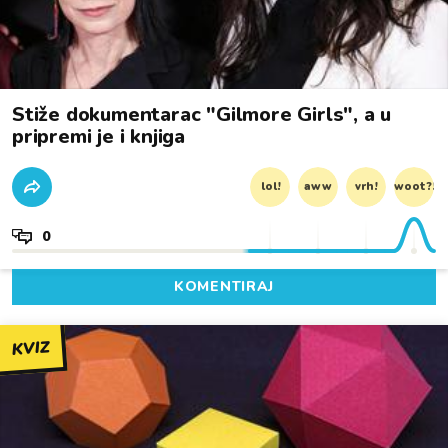
Stiže dokumentarac "Gilmore Girls", a u
pripremi je i knjiga
lol!
aww
vrh!
woot?!
0
KOMENTIRAJ
KVIZ