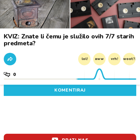
KVIZ: Znate li čemu je služilo ovih 7/7 starih
predmeta?
lol!
aww
vrh!
woot?!
0
KOMENTIRAJ