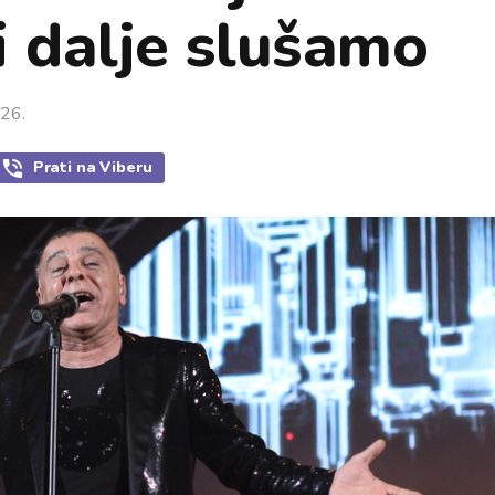
i dalje slušamo
026.
Prati
na Viberu