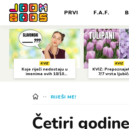
PRVI
F.A.F.
B
KVIZ
KVIZ
Koje riječi nedostaju u
KVIZ: Prepoznajet
imenima ovih 10/10
7/7 vrsta ljubi
gradova?
cvijeća?
RIJEŠI ME!
Četiri godine