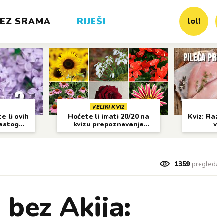
EZ SRAMA
RIJEŠI
lol!
VELIKI KVIZ
e li ovih
Hoćete li imati 20/20 na
Kviz: Raz
častog
kvizu prepoznavanja
v
cvijeća?
1359
pregled
 bez Akija: