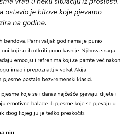
ma vrati u neku situaciju iz prošlosti.
 ostavio je hitove koje pjevamo
zira na godine.
h bendova, Parni valjak godinama je punio
 oni koji su ih otkrili puno kasnije. Njihova snaga
ađaju emociju i refrenima koji se pamte već nakon
ogu imao i prepoznatljiv vokal Akija
pjesme postale bezvremenski klasici.
, pjesme koje se i danas najčešće pjevaju, dijele i
anju emotivne balade ili pjesme koje se pjevaju u
ak zbog kojeg ju je teško preskočiti.
na nju