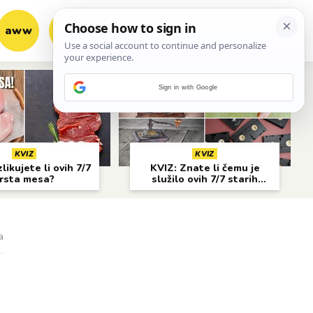
aww
vrh!
woot?!
Sign in with Google
KVIZ
KVIZ
likujete li ovih 7/7
KVIZ: Znate li čemu je
rsta mesa?
služilo ovih 7/7 starih
predmeta?
a