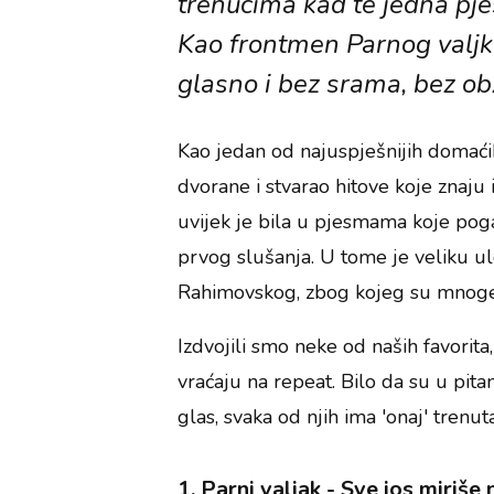
trenucima kad te jedna pjes
Kao frontmen Parnog valjka
glasno i bez srama, bez ob
Kao jedan od najuspješnijih domaći
dvorane i stvarao hitove koje znaju i
uvijek je bila u pjesmama koje pog
prvog slušanja. U tome je veliku ul
Rahimovskog, zbog kojeg su mnoge 
Izdvojili smo neke od naših favorita
vraćaju na repeat. Bilo da su u pit
glas, svaka od njih ima 'onaj' trenut
1. Parni valjak - Sve jos miriše 