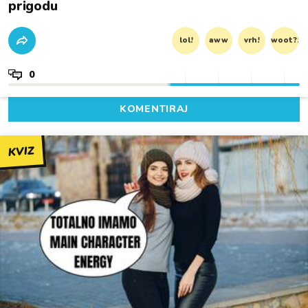
prigodu
lol!
aww
vrh!
woot?!
0
KOMENTIRAJ
KVIZ