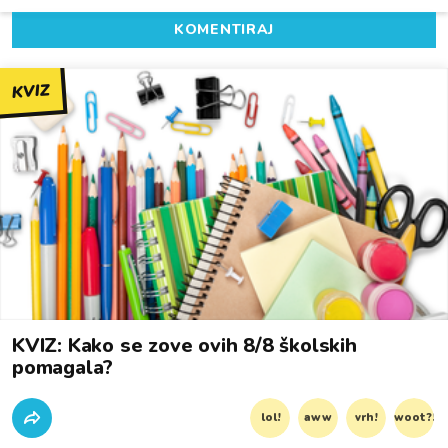
KOMENTIRAJ
KVIZ
KVIZ: Kako se zove ovih 8/8 školskih
pomagala?
lol!
aww
vrh!
woot?!