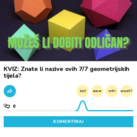
KVIZ: Znate li nazive ovih 7/7 geometrijskih
tijela?
lol!
aww
vrh!
woot?!
0
KOMENTIRAJ