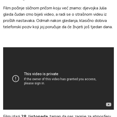
Film počinje sličnom pričom koju već znamo: djevojka Julia
gleda čudan crno bijeli video, a radi se o strašnom videu iz
prošlih nastavaka. Odmah nakon gledanja, klasično dobiva
telefonski poziv koji joj poručuje da će živjeti još tjedan dana.
Film izlazi
28. listopada
, taman da nas zagrije za atmosferu