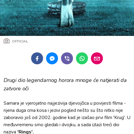
OFFICIAL
Drugi dio legendarnog horora mnoge će natjerati da
zatvore oči
Samara je vjerojatno najjezivija djevojčica u povijesti filma -
njena duga crna kosa i jezivi pogled nešto su što nitko nije
zaboravio još od 2002. godine kad je izašao prvi film 'Krug'. U
međuvremenu smo gledali i dvojku, a sada izlazi treći dio
naziva
'Rings'.