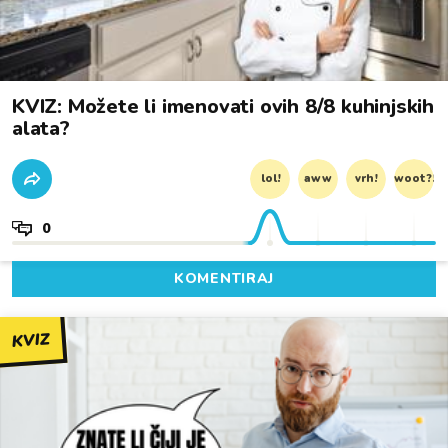
KVIZ: Možete li imenovati ovih 8/8 kuhinjskih
alata?
lol!
aww
vrh!
woot?!
0
KOMENTIRAJ
KVIZ