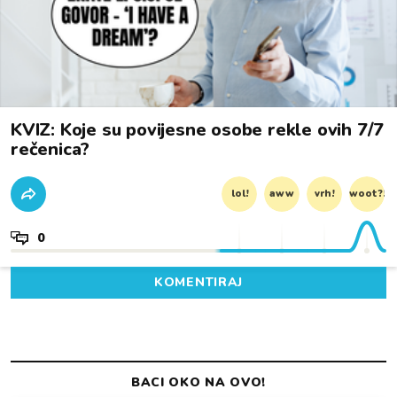
KVIZ: Koje su povijesne osobe rekle ovih 7/7
rečenica?
lol!
aww
vrh!
woot?!
0
KOMENTIRAJ