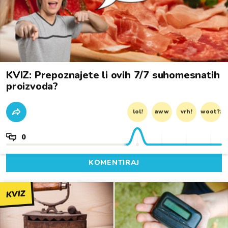
KVIZ: Prepoznajete li ovih 7/7 suhomesnatih
proizvoda?
lol!
aww
vrh!
woot?!
0
KOMENTIRAJ
KVIZ