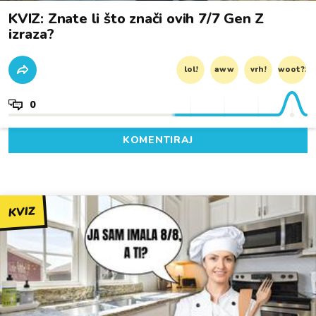
KVIZ: Znate li što znači ovih 7/7 Gen Z
izraza?
lol!
aww
vrh!
woot?!
0
KOMENTIRAJ
KVIZ