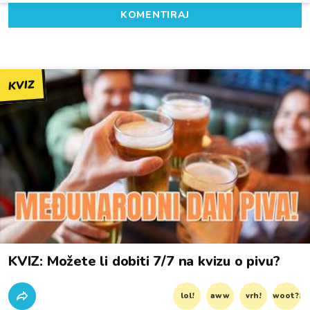
KOMENTIRAJ
KVIZ
KVIZ: Možete li dobiti 7/7 na kvizu o pivu?
lol!
aww
vrh!
woot?!