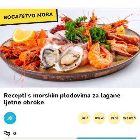
BOGATSTVO MORA
Recepti s morskim plodovima za lagane
ljetne obroke
lol!
aww
vrh!
woot?!
0