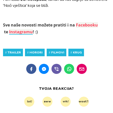
'Noći vještica' koja se bliži.
Sve naše novosti možete pratiti i na
Facebooku
te
Instagramu
! :)
#
TRAILER
#
HORORI
#
FILMOVI
#
KRUG
TVOJA REAKCIJA?
lol!
aww
vrh!
woot?!