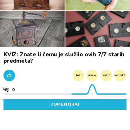
KVIZ: Znate li čemu je služilo ovih 7/7 starih
predmeta?
lol!
aww
vrh!
woot?!
0
KOMENTIRAJ