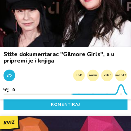
Stiže dokumentarac "Gilmore Girls", a u
pripremi je i knjiga
lol!
aww
vrh!
woot?!
0
KOMENTIRAJ
KVIZ