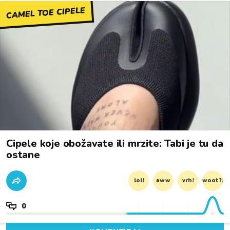
CAMEL TOE CIPELE
Cipele koje obožavate ili mrzite: Tabi je tu da
ostane
lol!
aww
vrh!
woot?!
0