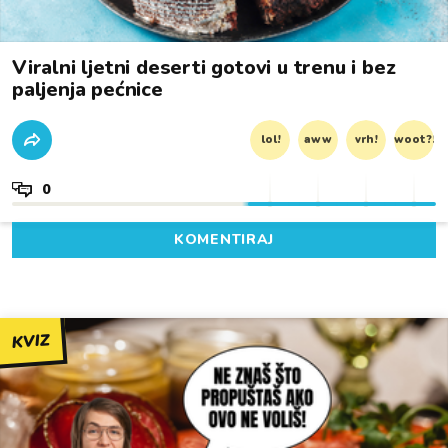
Viralni ljetni deserti gotovi u trenu i bez
paljenja pećnice
lol!
aww
vrh!
woot?!
0
KOMENTIRAJ
KVIZ