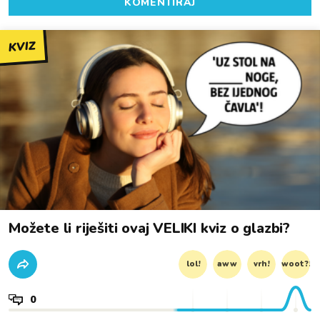
KOMENTIRAJ
KVIZ
Možete li riješiti ovaj VELIKI kviz o glazbi?
lol!
aww
vrh!
woot?!
0