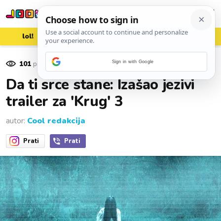
lol!
aww
vrh!
woot?!
101
pregleda
Sign in with Google
26. kolovoza 2016.
Da ti srce stane: Izašao jezivi
trailer za 'Krug' 3
autor:
Cool redakcija
Prati
Prati