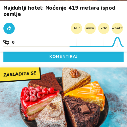
Najdublji hotel: Noćenje 419 metara ispod
zemlje
lol!
aww
vrh!
woot?!
0
KOMENTIRAJ
ZASLADITE SE