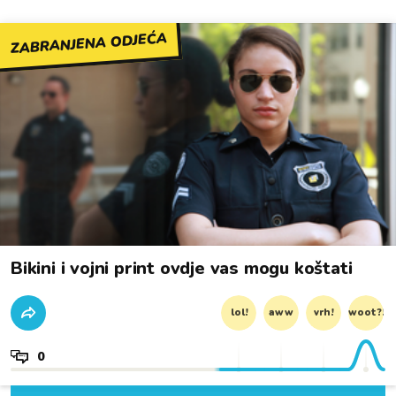
ZABRANJENA ODJEĆA
Bikini i vojni print ovdje vas mogu koštati
lol!
aww
vrh!
woot?!
0