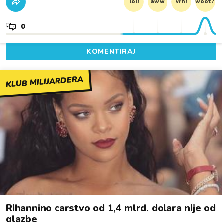
lol!
aww
vrh!
woot?!
0
KOMENTIRAJ
KLUB MILIJARDERA
Rihannino carstvo od 1,4 mlrd. dolara nije od
glazbe