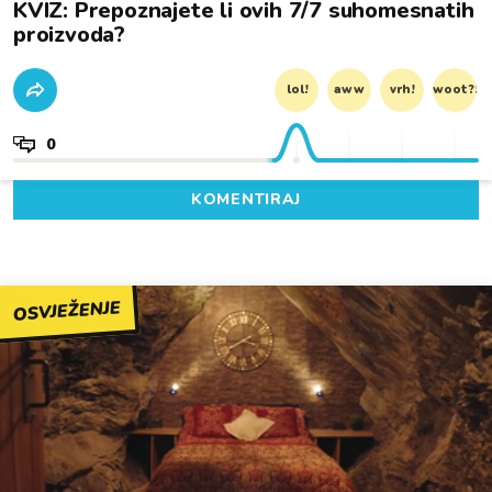
KVIZ: Prepoznajete li ovih 7/7 suhomesnatih
proizvoda?
lol!
aww
vrh!
woot?!
0
KOMENTIRAJ
OSVJEŽENJE