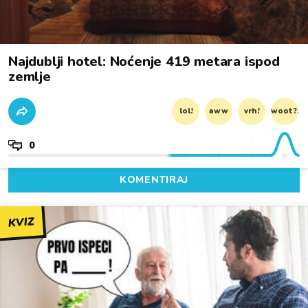
Najdublji hotel: Noćenje 419 metara ispod
zemlje
lol!
aww
vrh!
woot?!
0
KOMENTIRAJ
KVIZ