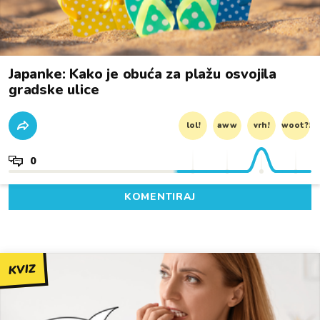
Japanke: Kako je obuća za plažu osvojila
gradske ulice
lol!
aww
vrh!
woot?!
0
KOMENTIRAJ
KVIZ