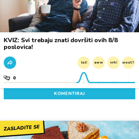
KVIZ: Svi trebaju znati dovršiti ovih 8/8
poslovica!
lol!
aww
vrh!
woot?!
0
KOMENTIRAJ
ZASLADITE SE