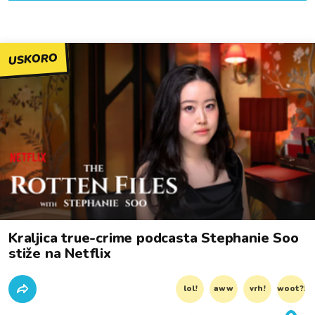
USKORO
Kraljica true-crime podcasta Stephanie Soo
stiže na Netflix
lol!
aww
vrh!
woot?!