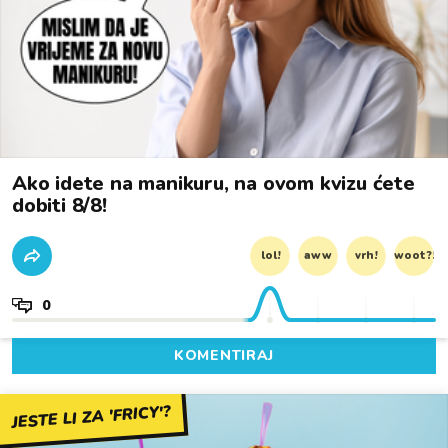
Ako idete na manikuru, na ovom kvizu ćete
dobiti 8/8!
lol!
aww
vrh!
woot?!
0
KOMENTIRAJ
JESTE LI ZA 'FRICY'?