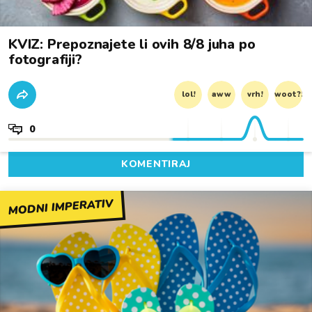
KVIZ: Prepoznajete li ovih 8/8 juha po
fotografiji?
lol!
aww
vrh!
woot?!
0
KOMENTIRAJ
MODNI IMPERATIV