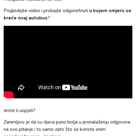
Pogledajte video i probajte odgonetnuti
u kojem smjeru se
kreće ovaj autobus
?
Jeste li uspjeli?
Zanimljivo je da su djeca puno bolja u pronalaženju odgovora
na ovo pitanje i to samo zato što se koriste onim