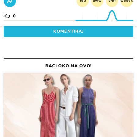
lol!
aww
vrh!
woot?!
0
KOMENTIRAJ