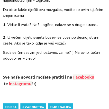
najjednostavnijim - logikom.
Da biste lakše riješili ovu mozgalicu, vodite se ovim ključnim
smjernicama:
1.
Vidite li vrata? Ne? Logično, nalaze se s druge strane...
2.
U većem dijelu svijeta busevi se voze po desnoj strani
ceste. Ako je tako, gdje je vaš vozač?
Sada se čini sasvim jednostavno, zar ne? :) Naravno, točan
odgovor je - lijevo!
Sve naše novosti možete pratiti i na
Facebooku
te
Instagramu
! :)
#
DJECA
#
ZAGONETKA
#
MOZGALICA