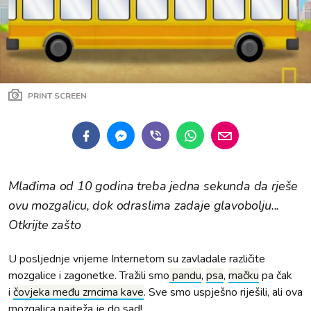
PRINT SCREEN
Mlađima od 10 godina treba jedna sekunda da rješe
ovu mozgalicu, dok odraslima zadaje glavobolju...
Otkrijte zašto
U posljednje vrijeme Internetom su zavladale različite
mozgalice i zagonetke. Tražili smo
pandu
,
psa
,
mačku
pa čak
i
čovjeka među zrncima kave
. Sve smo uspješno riješili, ali ova
mozgalica najteža je do sad!