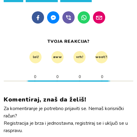
TVOJA REAKCIJA?
lol!
aww
vrh!
woot?!
0
0
0
0
Komentiraj, znaš da želiš!
Za komentiranje je potrebno prijaviti se. Nemaš korisnički
račun?
Registracija je brza i jednostavna, registriraj se i uključi se u
raspravu.