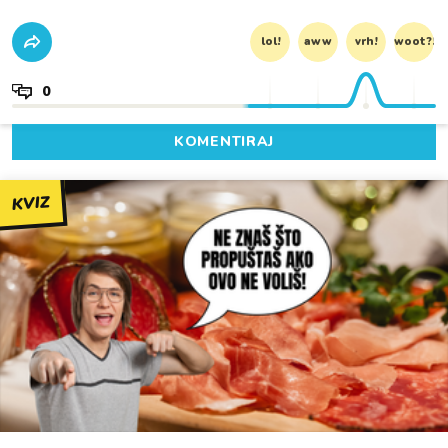
lol!
aww
vrh!
woot?!
0
KOMENTIRAJ
KVIZ