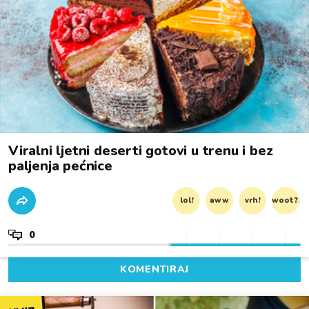
Viralni ljetni deserti gotovi u trenu i bez
paljenja pećnice
lol!
aww
vrh!
woot?!
0
KOMENTIRAJ