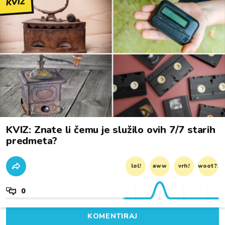
KVIZ
KVIZ: Znate li čemu je služilo ovih 7/7 starih
predmeta?
lol!
aww
vrh!
woot?!
0
KOMENTIRAJ