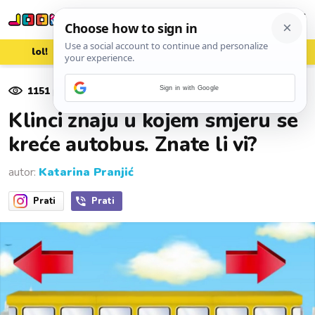
lol!
aww
vrh!
woot?!
1151
pregleda
Sign in with Google
09. listopada 2016.
Klinci znaju u kojem smjeru se
kreće autobus. Znate li vi?
autor:
Katarina Pranjić
Prati
Prati