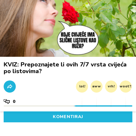
KVIZ: Prepoznajete li ovih 7/7 vrsta cvijeća
po listovima?
lol!
aww
vrh!
woot?!
0
KOMENTIRAJ