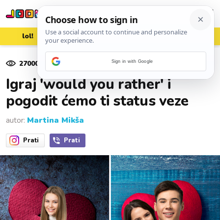
lol!
aww
vrh!
woot?!
27000
pregleda
Sign in with Google
08. svibnja 2020.
Igraj 'would you rather' i
pogodit ćemo ti status veze
autor:
Martina Mikša
Prati
Prati