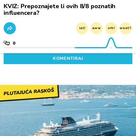
KVIZ: Prepoznajete li ovih 8/8 poznatih
influencera?
lol!
aww
vrh!
woot?!
0
KOMENTIRAJ
PLUTAJUĆA RASKOŠ