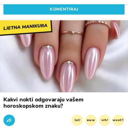
KOMENTIRAJ
LJETNA MANIKURA
Kakvi nokti odgovaraju vašem
horoskopskom znaku?
lol!
aww
vrh!
woot?!