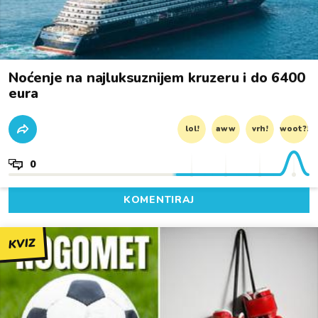
Noćenje na najluksuznijem kruzeru i do 6400
eura
lol!
aww
vrh!
woot?!
0
KOMENTIRAJ
KVIZ