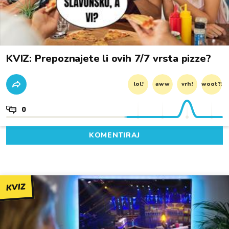
KVIZ: Prepoznajete li ovih 7/7 vrsta pizze?
lol!
aww
vrh!
woot?!
0
KOMENTIRAJ
KVIZ