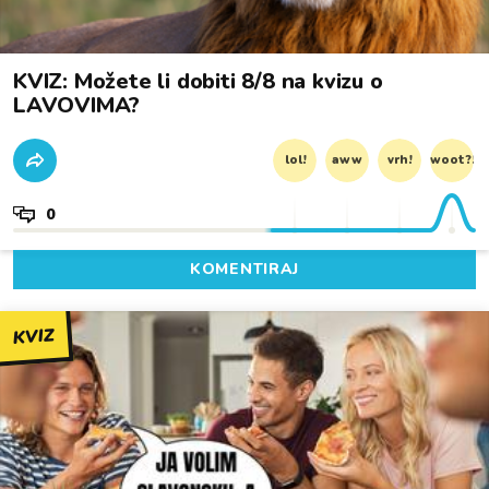
KVIZ: Možete li dobiti 8/8 na kvizu o
LAVOVIMA?
lol!
aww
vrh!
woot?!
0
KOMENTIRAJ
KVIZ