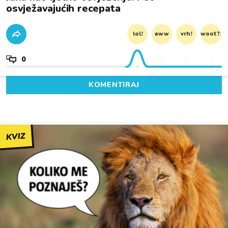
osvježavajućih recepata
lol!
aww
vrh!
woot?!
0
KOMENTIRAJ
KVIZ