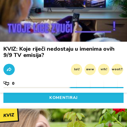
KVIZ: Koje riječi nedostaju u imenima ovih
9/9 TV emisija?
lol!
aww
vrh!
woot?!
0
KOMENTIRAJ
KVIZ