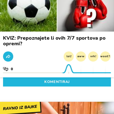
KVIZ: Prepoznajete li ovih 7/7 sportova po
opremi?
lol!
aww
vrh!
woot?!
0
KOMENTIRAJ
RAVNO IZ BAJKE