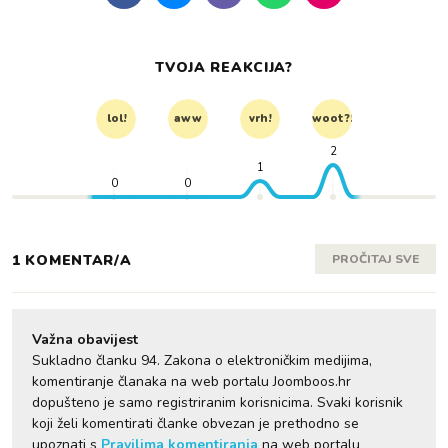
TVOJA REAKCIJA?
lol!
aww
vrh!
woot?!
2
1
0
0
1 KOMENTAR/A
PROČITAJ SVE
Važna obavijest
Sukladno članku 94. Zakona o elektroničkim medijima,
komentiranje članaka na web portalu Joomboos.hr
dopušteno je samo registriranim korisnicima. Svaki korisnik
koji želi komentirati članke obvezan je prethodno se
upoznati s
Pravilima komentiranja
na web portalu