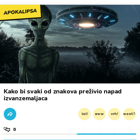
APOKALIPSA
Kako bi svaki od znakova preživio napad
izvanzemaljaca
lol!
aww
vrh!
woot?!
0