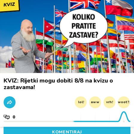
KVIZ
KVIZ: Rijetki mogu dobiti 8/8 na kvizu o
zastavama!
lol!
aww
vrh!
woot?!
0
KOMENTIRAJ