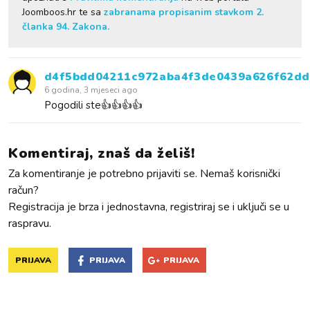
Joomboos.hr te sa
zabranama propisanim stavkom 2.
članka 94. Zakona.
d4f5bdd04211c972aba4f3de0439a626f62d
6 godina, 3 mjeseci ago
Pogodili ste👍👍👍👍
Komentiraj, znaš da želiš!
Za komentiranje je potrebno prijaviti se. Nemaš korisnički
račun?
Registracija je brza i jednostavna, registriraj se i uključi se u
raspravu.
PRIJAVA
PRIJAVA
PRIJAVA