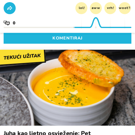
lol!
aww
vrh!
woot?!
0
KOMENTIRAJ
TEKUĆI UŽITAK
Juha kao ljetno osvježenje: Pet