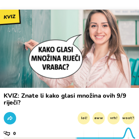
KVIZ
KVIZ: Znate li kako glasi množina ovih 9/9
riječi?
lol!
aww
vrh!
woot?!
0