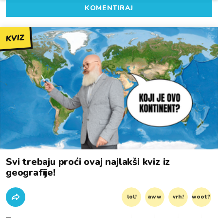
KOMENTIRAJ
KVIZ
Svi trebaju proći ovaj najlakši kviz iz
geografije!
lol!
aww
vrh!
woot?!