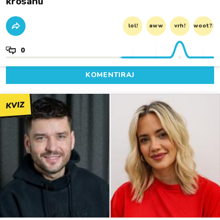
krosanu
lol!
aww
vrh!
woot?!
0
KOMENTIRAJ
KVIZ