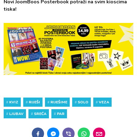
Novi JoomBoos Posterbook potraži na svim kioscima
tiska!
#
KVIZ
#
RIJEŠI
#
RIJEŠIME
#
SOLO
#
VEZA
#
LJUBAV
#
SREĆA
#
PAR