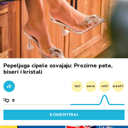
Pepeljuga cipele osvajaju: Prozirne pete,
biseri i kristali
lol!
aww
vrh!
woot?!
0
KOMENTIRAJ