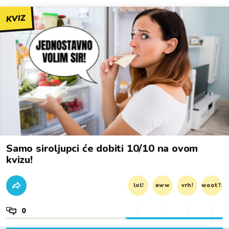
KVIZ
Samo siroljupci će dobiti 10/10 na ovom
kvizu!
lol!
aww
vrh!
woot?!
0