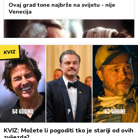
KVIZ
KVIZ: Možete li pogoditi tko je stariji od ovih
zvijezda?