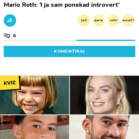
Mario Roth: 'I ja sam ponekad introvert'
lol!
aww
vrh!
woot?!
0
KOMENTIRAJ
KVIZ