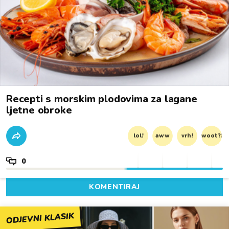
Recepti s morskim plodovima za lagane
ljetne obroke
lol!
aww
vrh!
woot?!
0
KOMENTIRAJ
ODJEVNI KLASIK