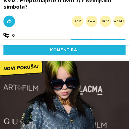
KVIZ: Prepoznajete li ovih 7/7 kemijskih
simbola?
lol!
aww
vrh!
woot?!
0
KOMENTIRAJ
NOVI POKUŠAJ