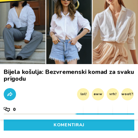
Bijela košulja: Bezvremenski komad za svaku
prigodu
lol!
aww
vrh!
woot?!
0
KOMENTIRAJ