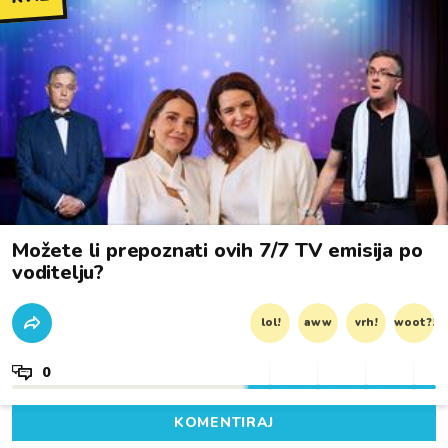
Možete li prepoznati ovih 7/7 TV emisija po
voditelju?
lol!
aww
vrh!
woot?!
0
KOMENTIRAJ