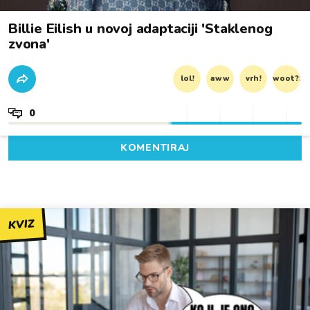
Billie Eilish u novoj adaptaciji 'Staklenog
zvona'
lol!
aww
vrh!
woot?!
0
KOMENTIRAJ
KVIZ