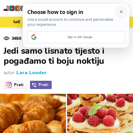
lol!
aww
vrh!
woot?!
3650
pregleda
Sign in with Google
19. rujna 2024.
Jedi samo lisnato tijesto i
pogađamo ti boju noktiju
autor:
Lara Lender
Prati
Prati