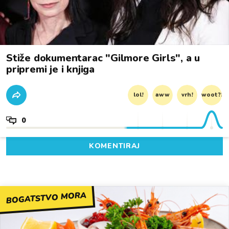
Stiže dokumentarac "Gilmore Girls", a u
pripremi je i knjiga
lol!
aww
vrh!
woot?!
0
KOMENTIRAJ
BOGATSTVO MORA