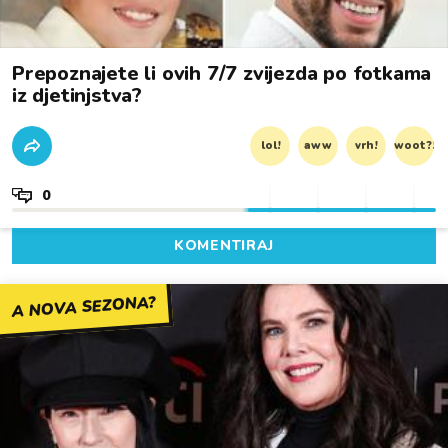
Prepoznajete li ovih 7/7 zvijezda po fotkama
iz djetinjstva?
lol!
aww
vrh!
woot?!
0
KOMENTIRAJ
A NOVA SEZONA?