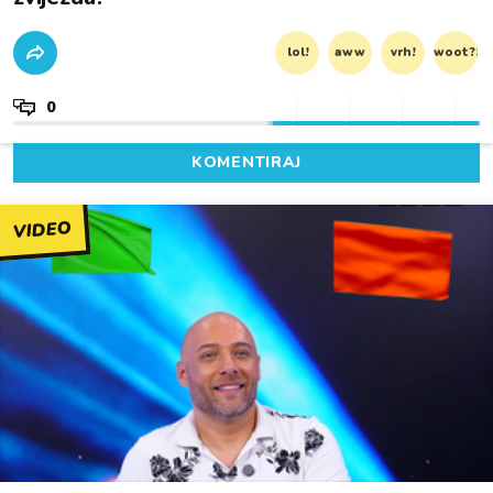
lol!
aww
vrh!
woot?!
0
KOMENTIRAJ
VIDEO