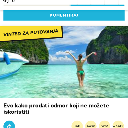
0
KOMENTIRAJ
VINTED ZA PUTOVANJA
Evo kako prodati odmor koji ne možete
iskoristiti
lol!
aww
vrh!
woot?!