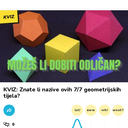
KVIZ
KVIZ: Znate li nazive ovih 7/7 geometrijskih
tijela?
lol!
aww
vrh!
woot?!
0