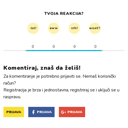
TVOJA REAKCIJA?
lol!
aww
vrh!
woot?!
0
0
0
0
Komentiraj, znaš da želiš!
Za komentiranje je potrebno prijaviti se. Nemaš korisnički
račun?
Registracija je brza i jednostavna, registriraj se i uključi se u
raspravu.
PRIJAVA
PRIJAVA
PRIJAVA