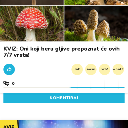
KVIZ: Oni koji beru gljive prepoznat će ovih
7/7 vrsta!
lol!
aww
vrh!
woot?!
0
KOMENTIRAJ
KVIZ