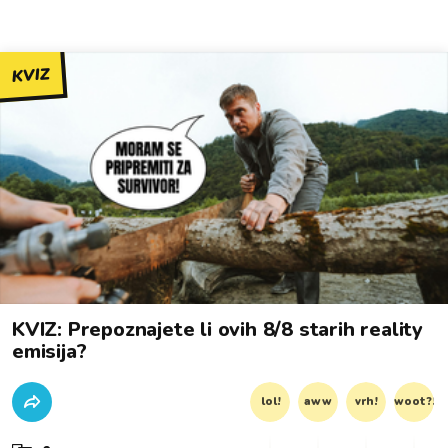
KVIZ
KVIZ: Prepoznajete li ovih 8/8 starih reality
emisija?
lol!
aww
vrh!
woot?!