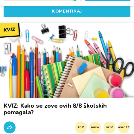
KOMENTIRAJ
KVIZ
KVIZ: Kako se zove ovih 8/8 školskih
pomagala?
lol!
aww
vrh!
woot?!