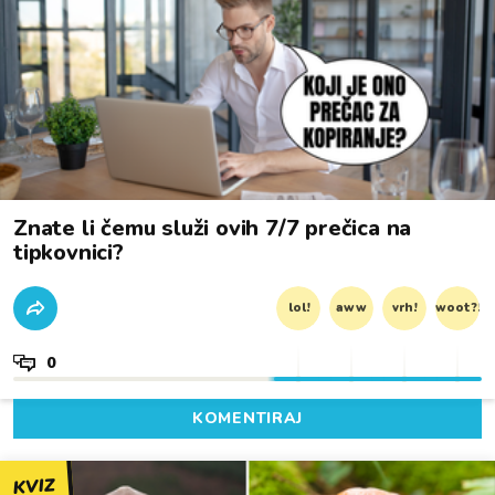
Znate li čemu služi ovih 7/7 prečica na
tipkovnici?
lol!
aww
vrh!
woot?!
0
KOMENTIRAJ
KVIZ