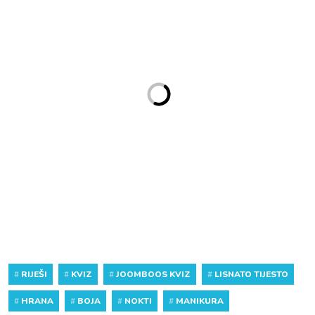
#
RIJEŠI
#
KVIZ
#
JOOMBOOS KVIZ
#
LISNATO TIJESTO
#
HRANA
#
BOJA
#
NOKTI
#
MANIKURA