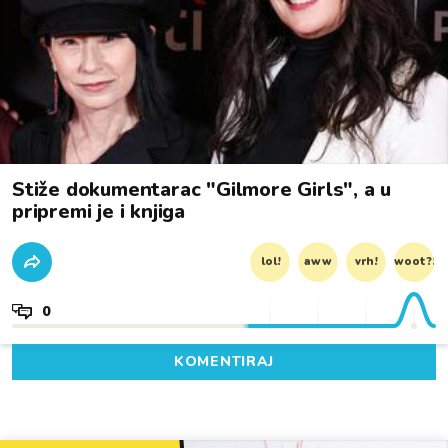
Stiže dokumentarac "Gilmore Girls", a u
pripremi je i knjiga
lol!
aww
vrh!
woot?!
0
KOMENTIRAJ