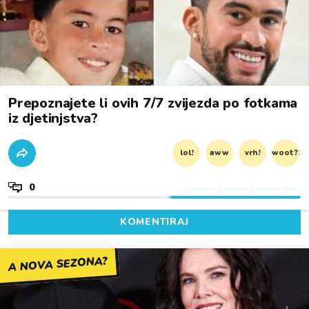
Prepoznajete li ovih 7/7 zvijezda po fotkama
iz djetinjstva?
lol!
aww
vrh!
woot?!
0
KOMENTIRAJ
A NOVA SEZONA?