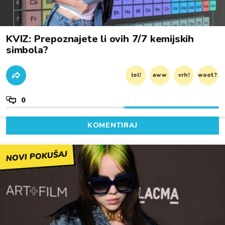
KVIZ: Prepoznajete li ovih 7/7 kemijskih
simbola?
lol!
aww
vrh!
woot?!
0
KOMENTIRAJ
NOVI POKUŠAJ