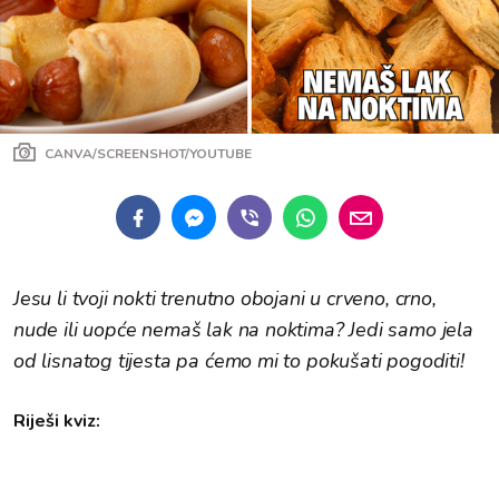
CANVA/SCREENSHOT/YOUTUBE
Jesu li tvoji nokti trenutno obojani u crveno, crno,
nude ili uopće nemaš lak na noktima? Jedi samo jela
od lisnatog tijesta pa ćemo mi to pokušati pogoditi!
Riješi kviz: