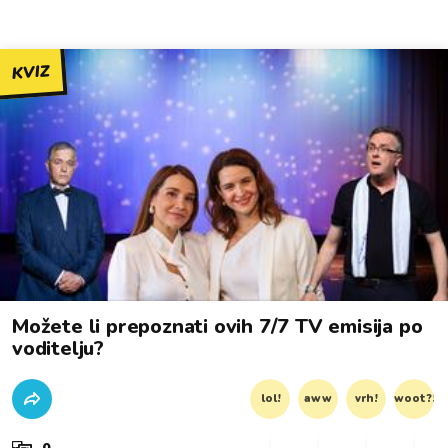
KVIZ
Možete li prepoznati ovih 7/7 TV emisija po
voditelju?
lol!
aww
vrh!
woot?!