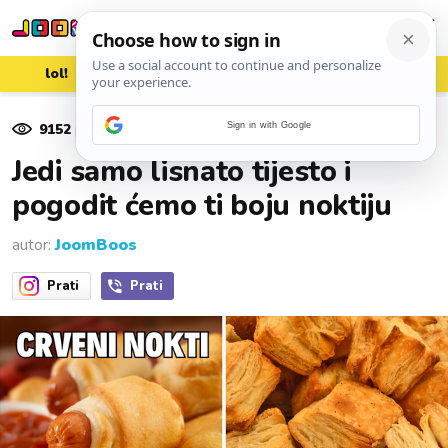
lol!
aww
vrh!
woot?!
9152
pregleda
Sign in with Google
24. travnja 2024.
Jedi samo lisnato tijesto i
pogodit ćemo ti boju noktiju
autor:
JoomBoos
Prati
Prati