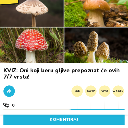
KVIZ: Oni koji beru gljive prepoznat će ovih
7/7 vrsta!
lol!
aww
vrh!
woot?!
0
KOMENTIRAJ