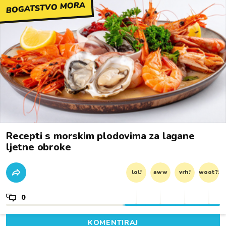
BOGATSTVO MORA
Recepti s morskim plodovima za lagane
ljetne obroke
lol!
aww
vrh!
woot?!
0
KOMENTIRAJ