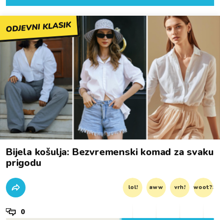
ODJEVNI KLASIK
Bijela košulja: Bezvremenski komad za svaku
prigodu
lol!
aww
vrh!
woot?!
0