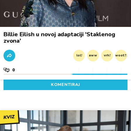
Billie Eilish u novoj adaptaciji 'Staklenog
zvona'
lol!
aww
vrh!
woot?!
0
KOMENTIRAJ
KVIZ