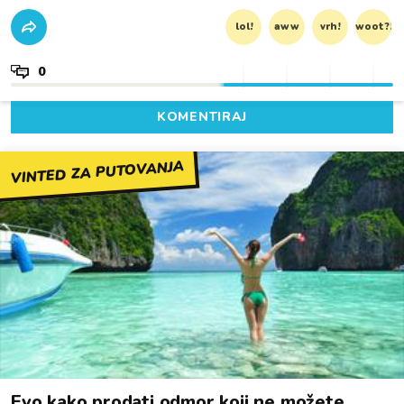
lol!
aww
vrh!
woot?!
0
KOMENTIRAJ
VINTED ZA PUTOVANJA
Evo kako prodati odmor koji ne možete