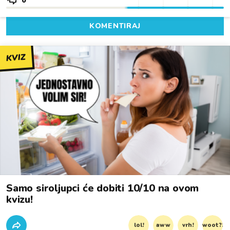
0
KOMENTIRAJ
KVIZ
Samo siroljupci će dobiti 10/10 na ovom
kvizu!
lol!
aww
vrh!
woot?!