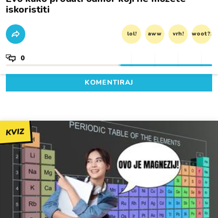
iskoristiti
lol!
aww
vrh!
woot?!
0
KOMENTIRAJ
KVIZ