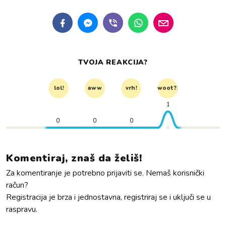
TVOJA REAKCIJA?
lol!
aww
vrh!
woot?!
1
0
0
0
Komentiraj, znaš da želiš!
Za komentiranje je potrebno prijaviti se. Nemaš korisnički
račun?
Registracija je brza i jednostavna, registriraj se i uključi se u
raspravu.