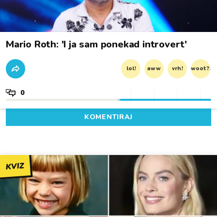
Mario Roth: 'I ja sam ponekad introvert'
lol!
aww
vrh!
woot?!
0
KOMENTIRAJ
KVIZ