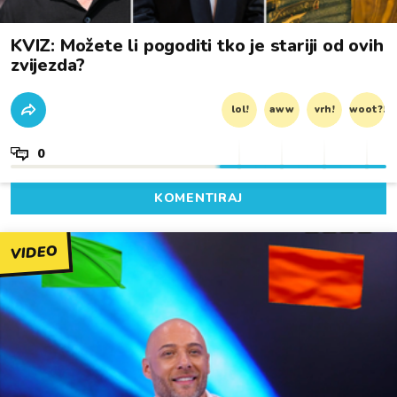
KVIZ: Možete li pogoditi tko je stariji od ovih
zvijezda?
lol!
aww
vrh!
woot?!
0
KOMENTIRAJ
VIDEO