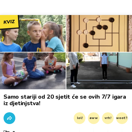
KVIZ
Samo stariji od 20 sjetit će se ovih 7/7 igara
iz djetinjstva!
lol!
aww
vrh!
woot?!