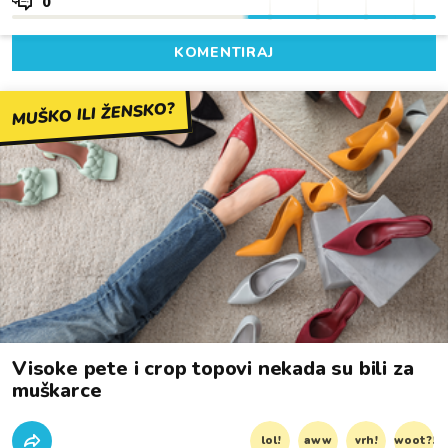
0
KOMENTIRAJ
MUŠKO ILI ŽENSKO?
Visoke pete i crop topovi nekada su bili za
muškarce
lol!
aww
vrh!
woot?!