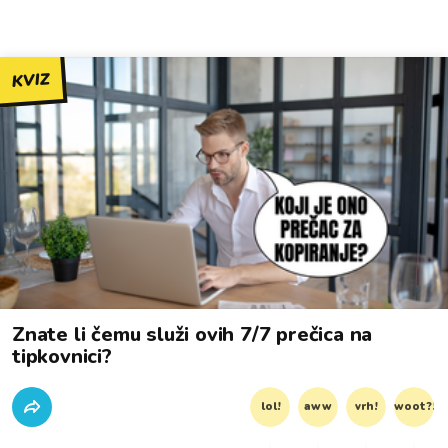
KVIZ
Znate li čemu služi ovih 7/7 prečica na
tipkovnici?
lol!
aww
vrh!
woot?!