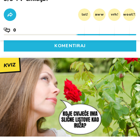
lol!
aww
vrh!
woot?!
0
KOMENTIRAJ
KVIZ