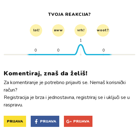
TVOJA REAKCIJA?
lol!
aww
vrh!
woot?!
1
0
0
0
Komentiraj, znaš da želiš!
Za komentiranje je potrebno prijaviti se. Nemaš korisnički
račun?
Registracija je brza i jednostavna, registriraj se i uključi se u
raspravu.
PRIJAVA
PRIJAVA
PRIJAVA