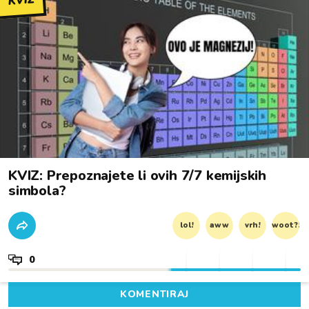
KVIZ
KVIZ: Prepoznajete li ovih 7/7 kemijskih
simbola?
lol!
aww
vrh!
woot?!
0
KOMENTIRAJ