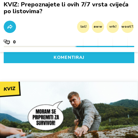
KVIZ: Prepoznajete li ovih 7/7 vrsta cvijeća
po listovima?
lol!
aww
vrh!
woot?!
0
KOMENTIRAJ
KVIZ