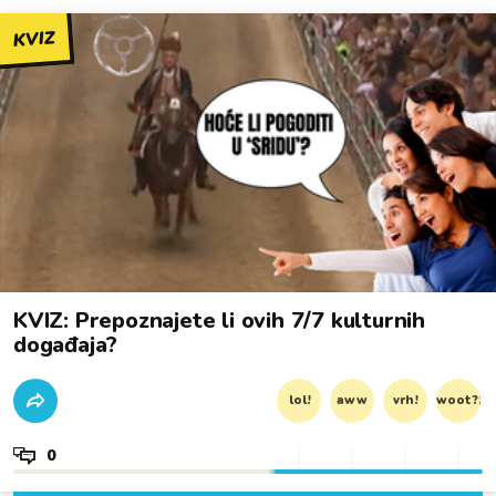
KVIZ
KVIZ: Prepoznajete li ovih 7/7 kulturnih
događaja?
lol!
aww
vrh!
woot?!
0