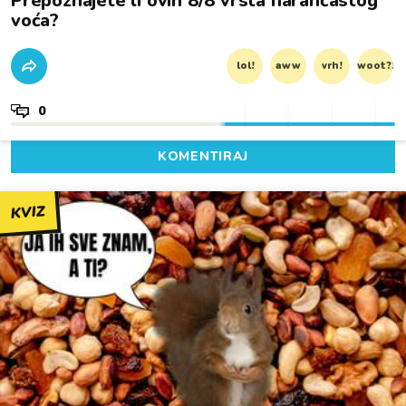
Prepoznajete li ovih 8/8 vrsta narančastog
voća?
lol!
aww
vrh!
woot?!
0
KOMENTIRAJ
KVIZ