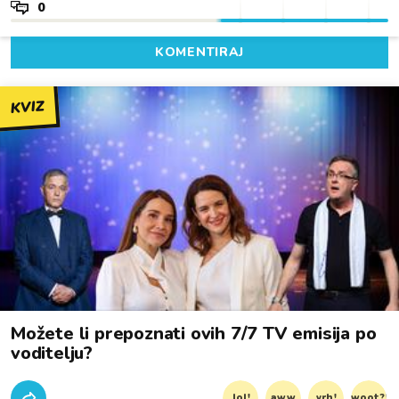
0
KOMENTIRAJ
KVIZ
Možete li prepoznati ovih 7/7 TV emisija po
voditelju?
lol!
aww
vrh!
woot?!