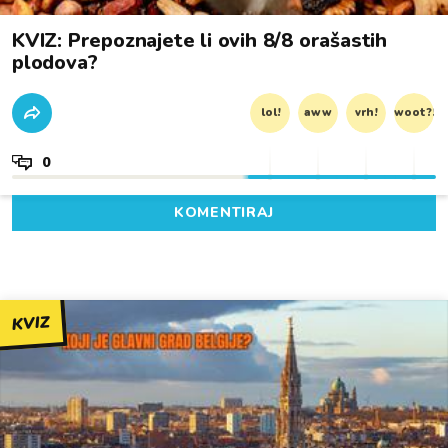
KVIZ: Prepoznajete li ovih 8/8 orašastih
plodova?
lol!
aww
vrh!
woot?!
0
KOMENTIRAJ
KVIZ