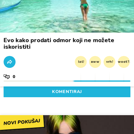
Evo kako prodati odmor koji ne možete
iskoristiti
lol!
aww
vrh!
woot?!
0
KOMENTIRAJ
NOVI POKUŠAJ