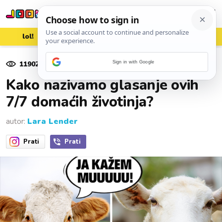
lol!
aww
vrh!
woot?!
11902
pregleda
Sign in with Google
06. kolovoza 2024.
Kako nazivamo glasanje ovih
7/7 domaćih životinja?
autor:
Lara Lender
Prati
Prati