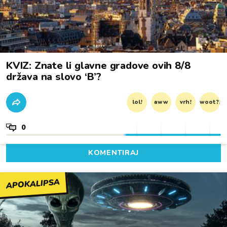
KVIZ: Znate li glavne gradove ovih 8/8
država na slovo ‘B’?
lol!
aww
vrh!
woot?!
0
KOMENTIRAJ
APOKALIPSA