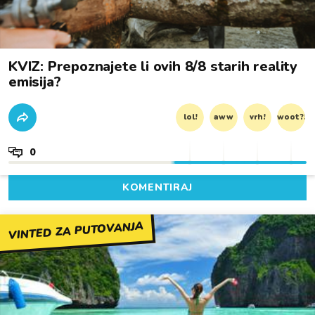
KVIZ: Prepoznajete li ovih 8/8 starih reality
emisija?
lol!
aww
vrh!
woot?!
0
KOMENTIRAJ
VINTED ZA PUTOVANJA