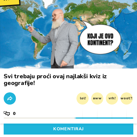
Svi trebaju proći ovaj najlakši kviz iz
geografije!
lol!
aww
vrh!
woot?!
0
KOMENTIRAJ