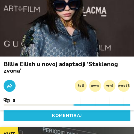
Billie Eilish u novoj adaptaciji 'Staklenog
zvona'
lol!
aww
vrh!
woot?!
0
KOMENTIRAJ