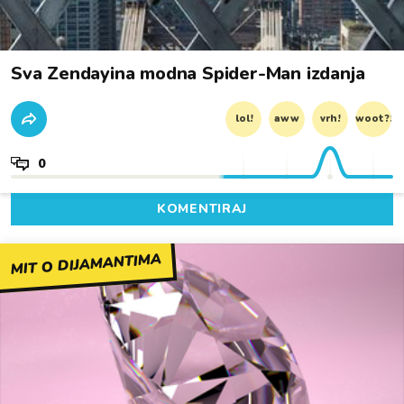
Sva Zendayina modna Spider-Man izdanja
lol!
aww
vrh!
woot?!
0
KOMENTIRAJ
MIT O DIJAMANTIMA