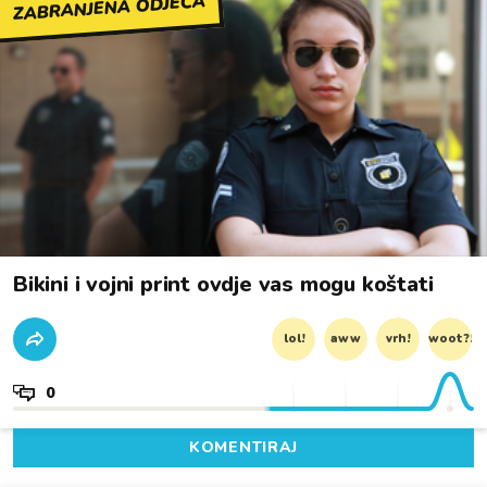
ZABRANJENA ODJEĆA
Bikini i vojni print ovdje vas mogu koštati
lol!
aww
vrh!
woot?!
0
KOMENTIRAJ