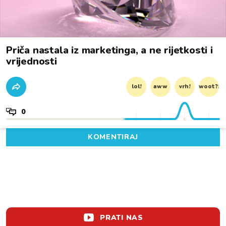
Priča nastala iz marketinga, a ne rijetkosti i
vrijednosti
lol!
aww
vrh!
woot?!
0
KOMENTIRAJ
PRATI NAS