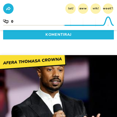
lol!
aww
vrh!
woot?!
0
KOMENTIRAJ
AFERA THOMASA CROWNA