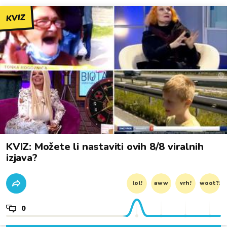
KVIZ
KVIZ: Možete li nastaviti ovih 8/8 viralnih
izjava?
lol!
aww
vrh!
woot?!
0