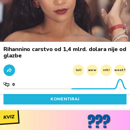
Rihannino carstvo od 1,4 mlrd. dolara nije od
glazbe
lol!
aww
vrh!
woot?!
0
KOMENTIRAJ
KVIZ