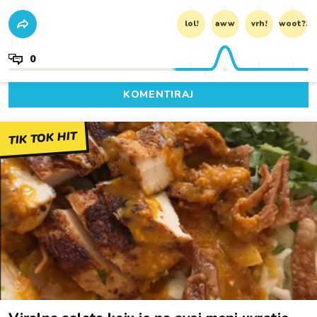
lol!
aww
vrh!
woot?!
0
KOMENTIRAJ
TIK TOK HIT