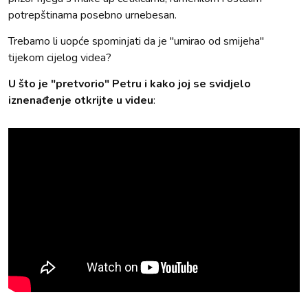
potrepštinama posebno urnebesan.
Trebamo li uopće spominjati da je "umirao od smijeha"
tijekom cijelog videa?
U što je "pretvorio" Petru i kako joj se svidjelo
iznenađenje otkrijte u videu
: