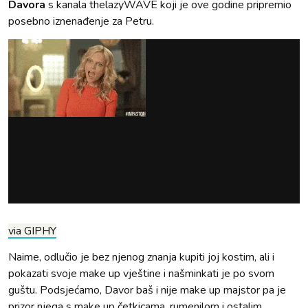
Davora
s kanala thelazyWAVE koji je ove godine pripremio
posebno iznenađenje za Petru.
via GIPHY
Naime, odlučio je bez njenog znanja kupiti joj kostim, ali i
pokazati svoje make up vještine i našminkati je po svom
guštu. Podsjećamo, Davor baš i nije make up majstor pa je
prizor njega s make up četkicama, rumenilom i ostalim