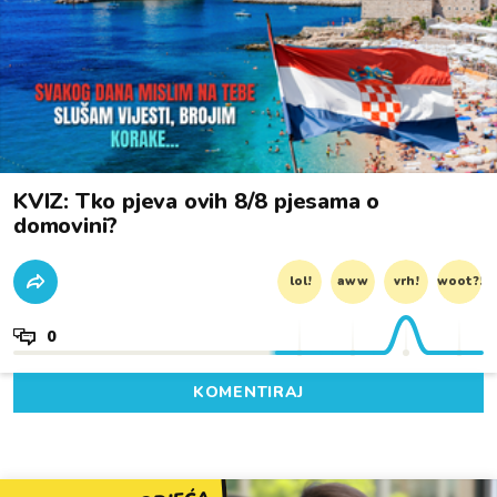
KVIZ: Tko pjeva ovih 8/8 pjesama o
domovini?
lol!
aww
vrh!
woot?!
0
KOMENTIRAJ