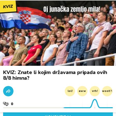
KVIZ
KVIZ: Znate li kojim državama pripada ovih
8/8 himna?
lol!
aww
vrh!
woot?!
0