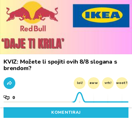
KVIZ: Možete li spojiti ovih 8/8 slogana s
brendom?
lol!
aww
vrh!
woot?!
0
KOMENTIRAJ