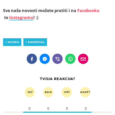
Sve naše novosti možete pratiti i na
Facebooku
te
Instagramu
! :)
#
MASKA
#
KARNEVAL
TVOJA REAKCIJA?
lol!
aww
vrh!
woot?!
0
0
0
0