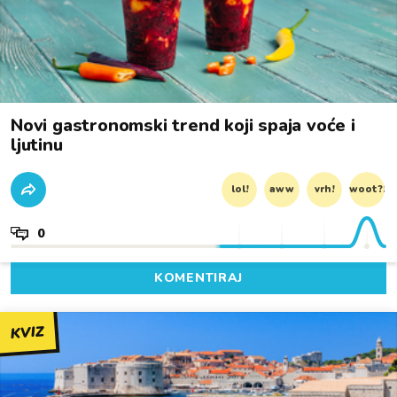
Novi gastronomski trend koji spaja voće i
ljutinu
lol!
aww
vrh!
woot?!
0
KOMENTIRAJ
KVIZ