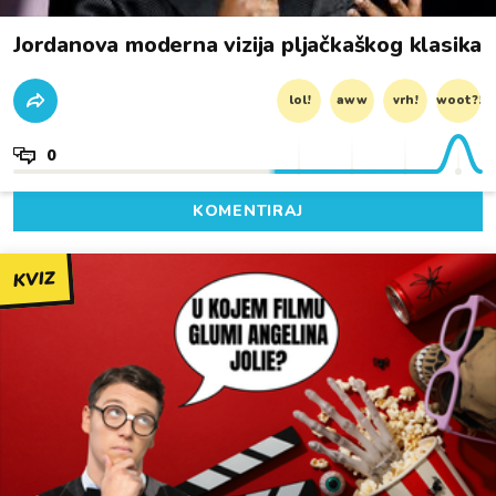
Jordanova moderna vizija pljačkaškog klasika
lol!
aww
vrh!
woot?!
0
KOMENTIRAJ
KVIZ