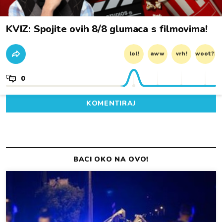
KVIZ: Spojite ovih 8/8 glumaca s filmovima!
lol!
aww
vrh!
woot?!
0
KOMENTIRAJ