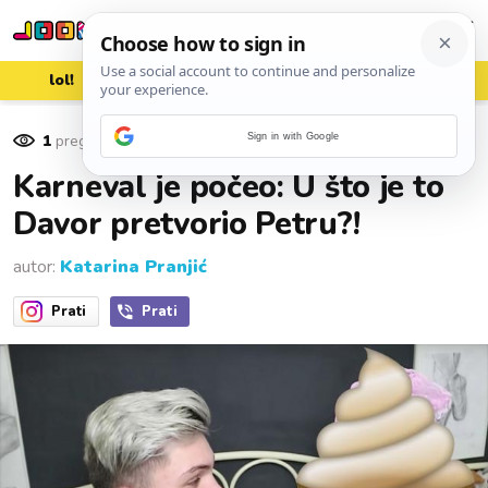
lol!
aww
vrh!
woot?!
1
pregleda
Sign in with Google
19. veljače 2017.
Karneval je počeo: U što je to
Davor pretvorio Petru?!
autor:
Katarina Pranjić
Prati
Prati