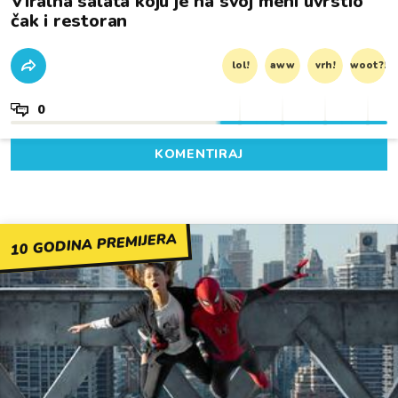
Viralna salata koju je na svoj meni uvrstio
čak i restoran
lol!
aww
vrh!
woot?!
0
KOMENTIRAJ
10 GODINA PREMIJERA