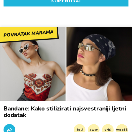
KOMENTIRAJ
POVRATAK MARAMA
Bandane: Kako stilizirati najsvestraniji ljetni
dodatak
lol!
aww
vrh!
woot?!