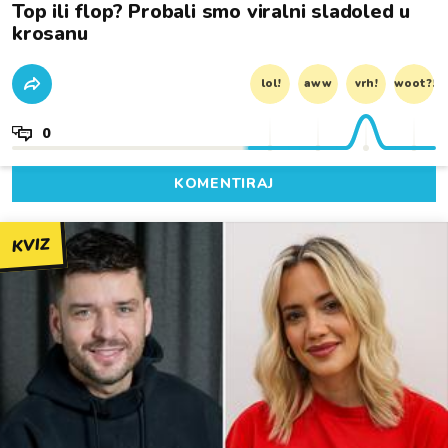
Top ili flop? Probali smo viralni sladoled u
krosanu
lol!
aww
vrh!
woot?!
0
KOMENTIRAJ
KVIZ