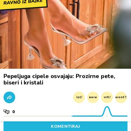
RAVNO IZ BAJKE
Pepeljuga cipele osvajaju: Prozirne pete,
biseri i kristali
lol!
aww
vrh!
woot?!
0
KOMENTIRAJ