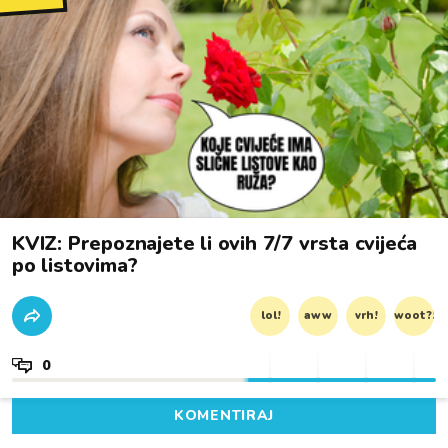
KVIZ: Prepoznajete li ovih 7/7 vrsta cvijeća
po listovima?
lol!
aww
vrh!
woot?!
0
KOMENTIRAJ