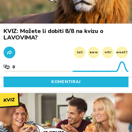
KVIZ: Možete li dobiti 8/8 na kvizu o
LAVOVIMA?
lol!
aww
vrh!
woot?!
0
KOMENTIRAJ
KVIZ