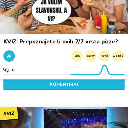
KVIZ: Prepoznajete li ovih 7/7 vrsta pizze?
lol!
aww
vrh!
woot?!
0
KOMENTIRAJ
KVIZ