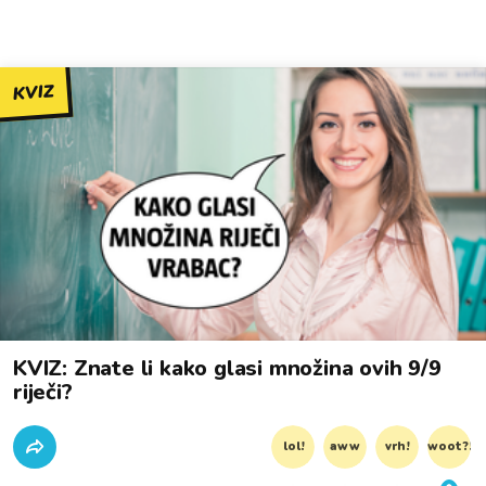
KVIZ
KVIZ: Znate li kako glasi množina ovih 9/9
riječi?
lol!
aww
vrh!
woot?!