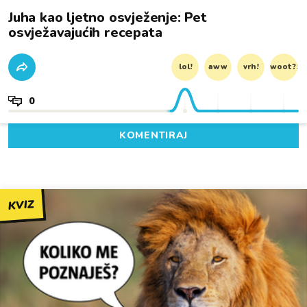
Juha kao ljetno osvježenje: Pet
osvježavajućih recepata
lol!
aww
vrh!
woot?!
0
KOMENTIRAJ
KVIZ