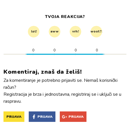
TVOJA REAKCIJA?
lol!
aww
vrh!
woot?!
0
0
0
0
Komentiraj, znaš da želiš!
Za komentiranje je potrebno prijaviti se. Nemaš korisnički
račun?
Registracija je brza i jednostavna, registriraj se i uključi se u
raspravu.
PRIJAVA
PRIJAVA
PRIJAVA