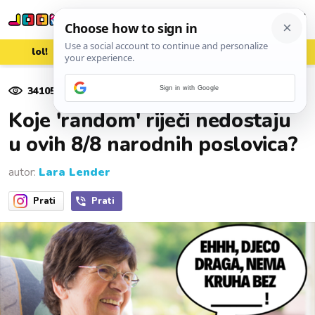
lol!
aww
vrh!
woot?!
34105
pregleda
Sign in with Google
25. srpnja 2024.
Koje 'random' riječi nedostaju
u ovih 8/8 narodnih poslovica?
autor:
Lara Lender
Prati
Prati