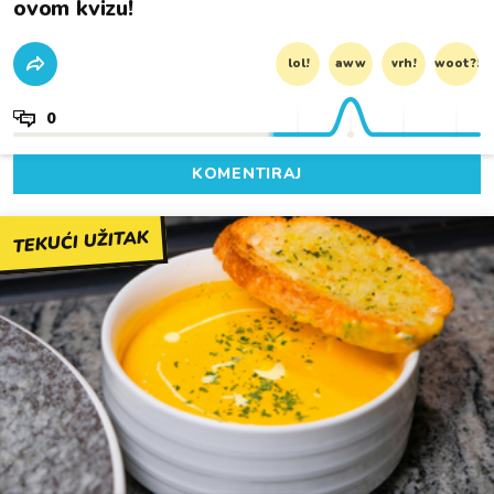
ovom kvizu!
lol!
aww
vrh!
woot?!
0
KOMENTIRAJ
TEKUĆI UŽITAK