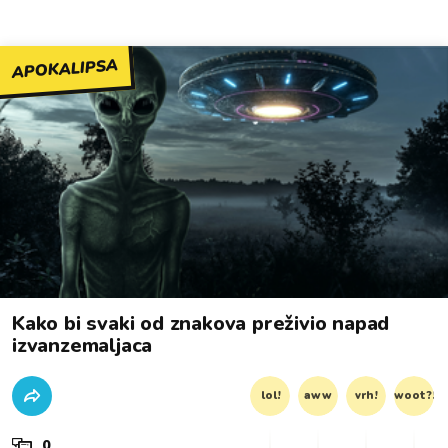
APOKALIPSA
Kako bi svaki od znakova preživio napad
izvanzemaljaca
lol!
aww
vrh!
woot?!
0