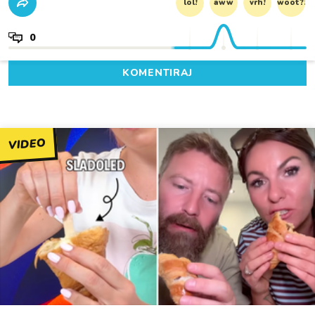
lol!
aww
vrh!
woot?!
0
KOMENTIRAJ
VIDEO