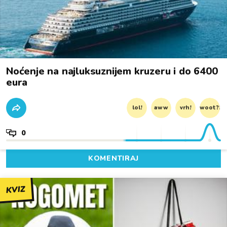
Noćenje na najluksuznijem kruzeru i do 6400
eura
lol!
aww
vrh!
woot?!
0
KOMENTIRAJ
KVIZ