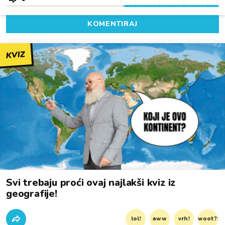
KOMENTIRAJ
KVIZ
Svi trebaju proći ovaj najlakši kviz iz
geografije!
lol!
aww
vrh!
woot?!