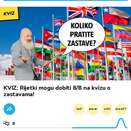
KVIZ
KVIZ: Rijetki mogu dobiti 8/8 na kvizu o
zastavama!
lol!
aww
vrh!
woot?!
0