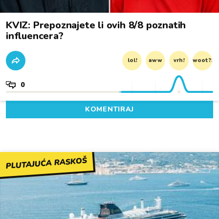
KVIZ: Prepoznajete li ovih 8/8 poznatih
influencera?
lol!
aww
vrh!
woot?!
0
KOMENTIRAJ
PLUTAJUĆA RASKOŠ