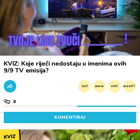
KVIZ: Koje riječi nedostaju u imenima ovih
9/9 TV emisija?
lol!
aww
vrh!
woot?!
0
KOMENTIRAJ
KVIZ