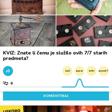
KVIZ: Znate li čemu je služilo ovih 7/7 starih
predmeta?
lol!
aww
vrh!
woot?!
0
KOMENTIRAJ
USKORO