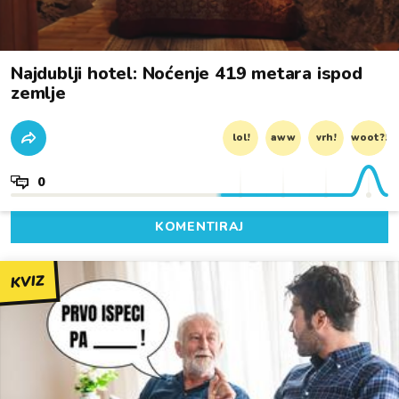
Najdublji hotel: Noćenje 419 metara ispod
zemlje
lol!
aww
vrh!
woot?!
0
KOMENTIRAJ
KVIZ