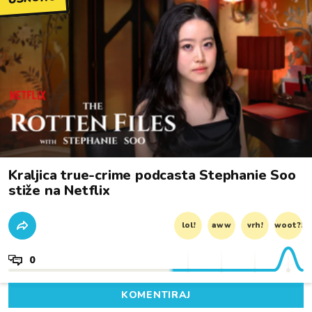
Kraljica true-crime podcasta Stephanie Soo
stiže na Netflix
lol!
aww
vrh!
woot?!
0
KOMENTIRAJ