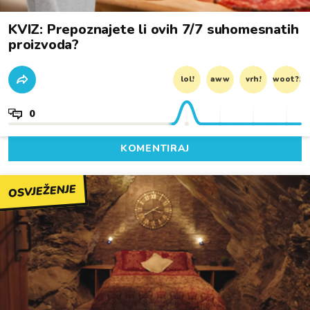
KVIZ: Prepoznajete li ovih 7/7 suhomesnatih
proizvoda?
lol!
aww
vrh!
woot?!
0
KOMENTIRAJ
OSVJEŽENJE