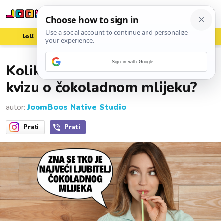
lol!
aww
vrh!
woot?!
09. prosinca 2025.
Sign in with Google
Koliko bodova dobivate na
kvizu o čokoladnom mlijeku?
autor:
JoomBoos Native Studio
Prati
Prati