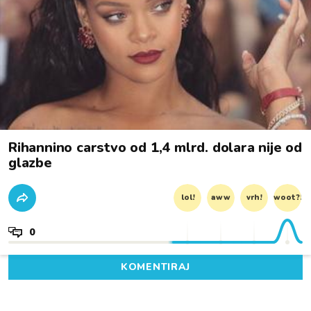
Rihannino carstvo od 1,4 mlrd. dolara nije od
glazbe
lol!
aww
vrh!
woot?!
0
KOMENTIRAJ