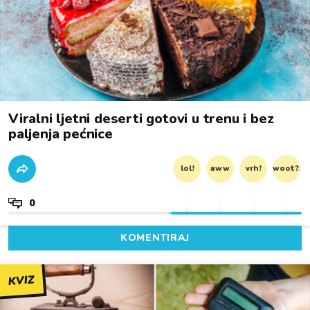
Viralni ljetni deserti gotovi u trenu i bez
paljenja pećnice
lol!
aww
vrh!
woot?!
0
KOMENTIRAJ
KVIZ