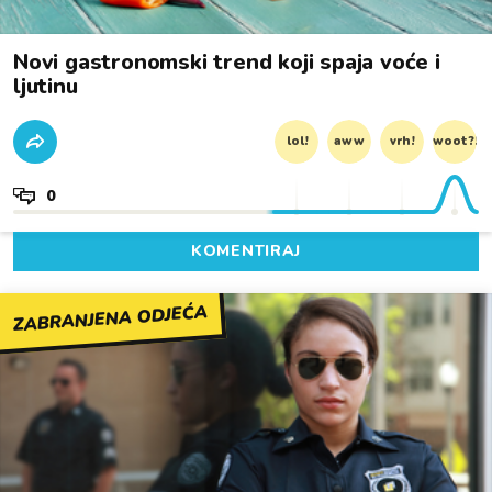
Novi gastronomski trend koji spaja voće i
ljutinu
lol!
aww
vrh!
woot?!
0
KOMENTIRAJ
ZABRANJENA ODJEĆA