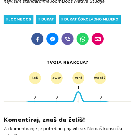
najvišim standardima JoomBoos Native Studija.
#
JOOMBOOS
#
DUKAT
#
DUKAT ČOKOLADNO MLIJEKO
TVOJA REAKCIJA?
lol!
aww
vrh!
woot?!
1
0
0
0
Komentiraj, znaš da želiš!
Za komentiranje je potrebno prijaviti se. Nemaš korisnički