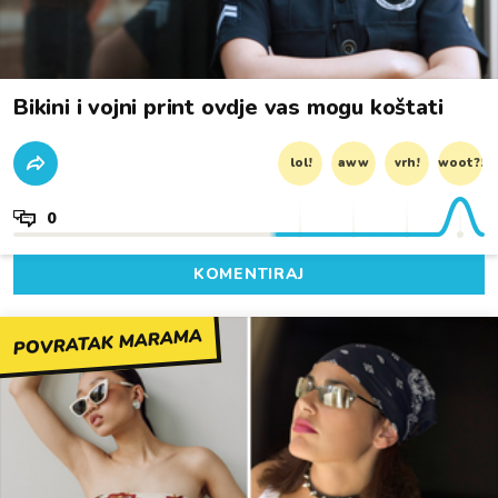
Bikini i vojni print ovdje vas mogu koštati
lol!
aww
vrh!
woot?!
0
KOMENTIRAJ
POVRATAK MARAMA