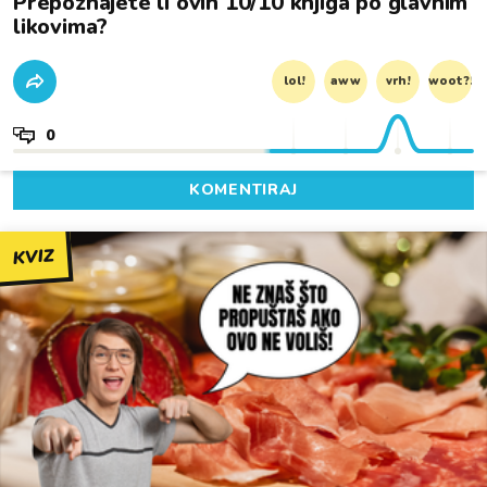
Prepoznajete li ovih 10/10 knjiga po glavnim
likovima?
lol!
aww
vrh!
woot?!
0
KOMENTIRAJ
KVIZ