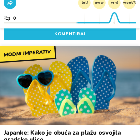
lol!
aww
vrh!
woot?!
0
KOMENTIRAJ
MODNI IMPERATIV
Japanke: Kako je obuća za plažu osvojila
gradske ulice