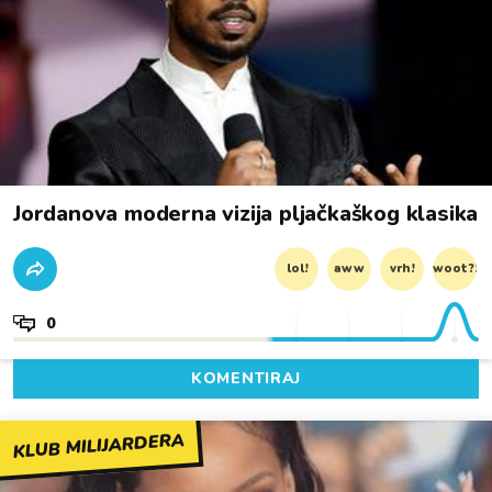
Jordanova moderna vizija pljačkaškog klasika
lol!
aww
vrh!
woot?!
0
KOMENTIRAJ
KLUB MILIJARDERA