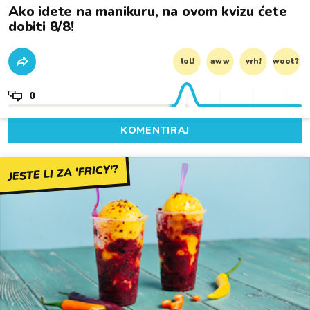
Ako idete na manikuru, na ovom kvizu ćete
dobiti 8/8!
lol!
aww
vrh!
woot?!
0
KOMENTIRAJ
JESTE LI ZA 'FRICY'?