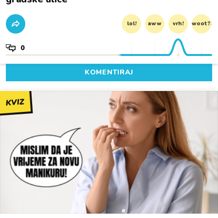
lol!
aww
vrh!
woot?!
0
KOMENTIRAJ
KVIZ