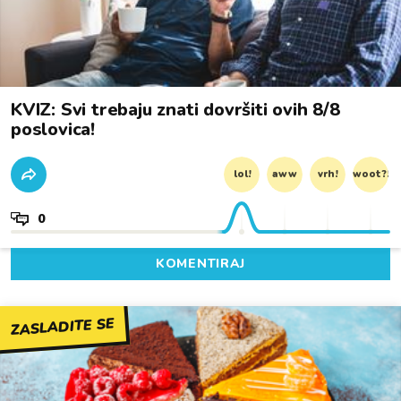
KVIZ: Svi trebaju znati dovršiti ovih 8/8
poslovica!
lol!
aww
vrh!
woot?!
0
KOMENTIRAJ
ZASLADITE SE