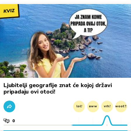
KVIZ
Ljubitelji geografije znat će kojoj državi
pripadaju ovi otoci!
lol!
aww
vrh!
woot?!
0