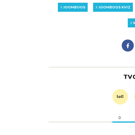
#
JOOMBOOS
#
JOOMBOOS KVIZ
#
TV
lol!
0