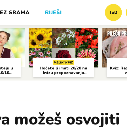
EZ SRAMA
RIJEŠI
lol!
VELIKI KVIZ
staju u
Hoćete li imati 20/20 na
Kviz: Raz
10/10
kvizu prepoznavanja
v
cvijeća?
a možeš osvojiti