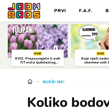
PRVI
F.A.F.
B
KVIZ
KVIZ
KVIZ: Prepoznajete li ovih
Koje riječi nedo
7/7 vrsta ljubičastog
imenima ovih 
cvijeća?
gradova?
RIJEŠI ME!
Koliko bodov