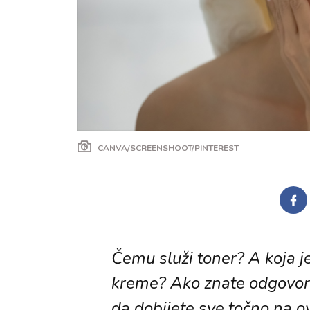
CANVA/SCREENSHOOT/PINTEREST
Čemu služi toner? A koja j
kreme? Ako znate odgovore
da dobijete sve točno na o