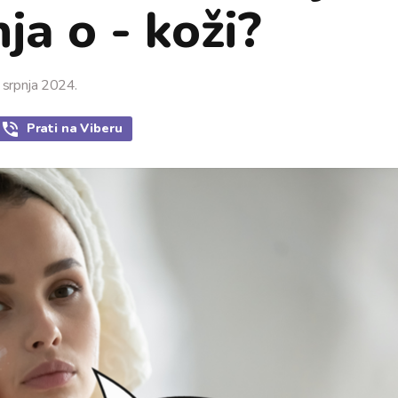
ja o - koži?
 srpnja 2024.
Prati
na Viberu