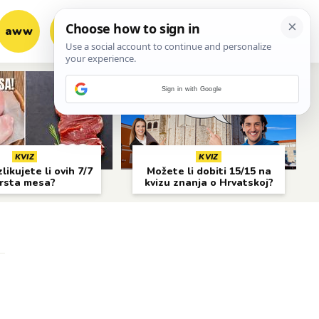
aww
vrh!
woot?!
Sign in with Google
KVIZ
KVIZ
likujete li ovih 7/7
Možete li dobiti 15/15 na
rsta mesa?
kvizu znanja o Hrvatskoj?