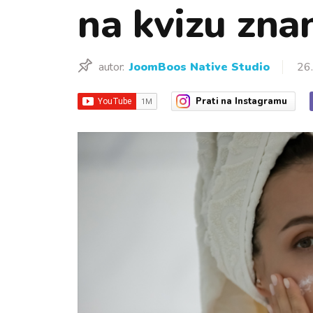
na kvizu znan
autor:
JoomBoos Native Studio
26.
Prati
na Instagramu