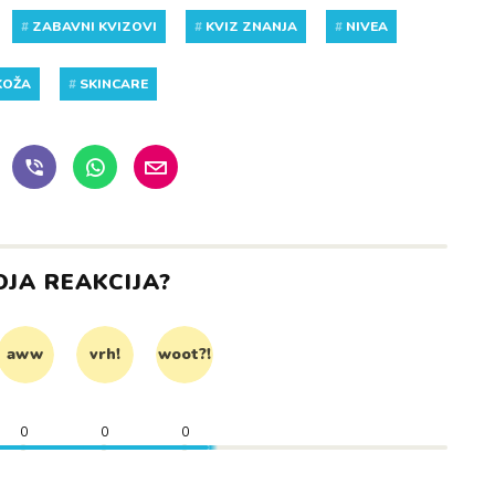
#
ZABAVNI KVIZOVI
#
KVIZ ZNANJA
#
NIVEA
KOŽA
#
SKINCARE
OJA REAKCIJA?
aww
vrh!
woot?!
0
0
0