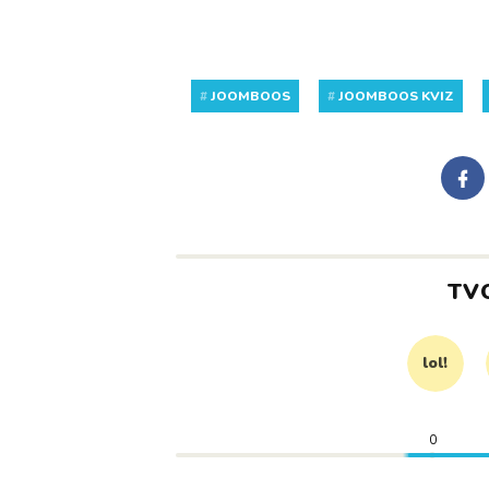
#
JOOMBOOS
#
JOOMBOOS KVIZ
TV
lol!
0