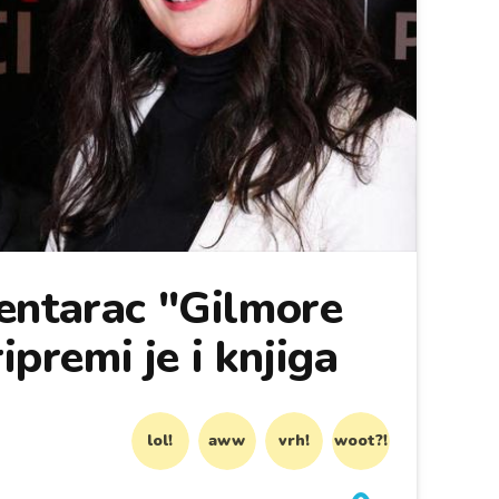
entarac "Gilmore
ripremi je i knjiga
lol!
aww
vrh!
woot?!