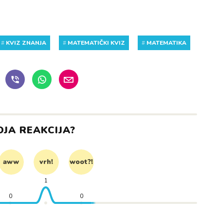
#
KVIZ ZNANJA
#
MATEMATIČKI KVIZ
#
MATEMATIKA
OJA REAKCIJA?
aww
vrh!
woot?!
1
0
0