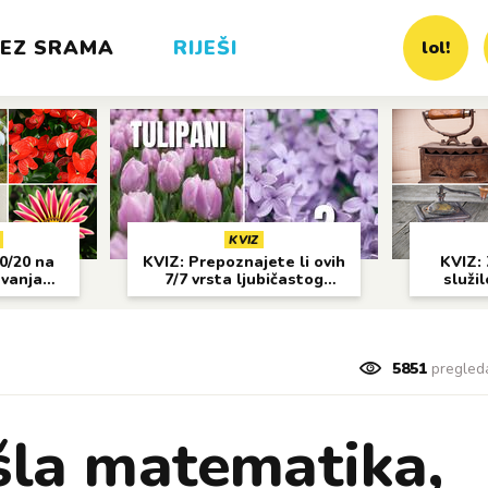
EZ SRAMA
RIJEŠI
lol!
KVIZ
20/20 na
KVIZ: Prepoznajete li ovih
KVIZ: 
avanja
7/7 vrsta ljubičastog
služil
cvijeća?
5851
pregled
šla matematika,