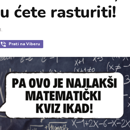
 ćete rasturiti!
3.
Prati
na Viberu