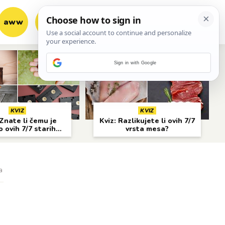
aww
vrh!
woot?!
Sign in with Google
KVIZ
KVIZ
Znate li čemu je
Kviz: Razlikujete li ovih 7/7
o ovih 7/7 starih
vrsta mesa?
predmeta?
a