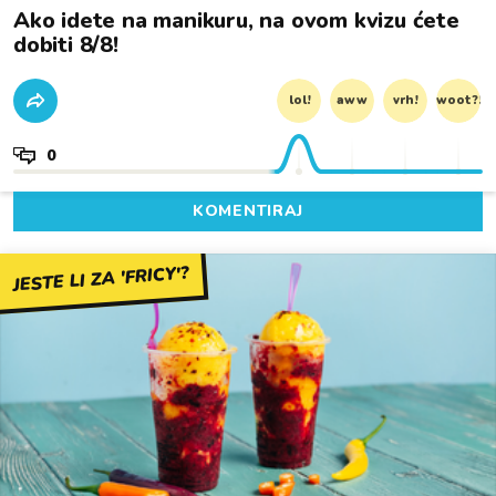
Ako idete na manikuru, na ovom kvizu ćete
dobiti 8/8!
lol!
aww
vrh!
woot?!
0
KOMENTIRAJ
JESTE LI ZA 'FRICY'?