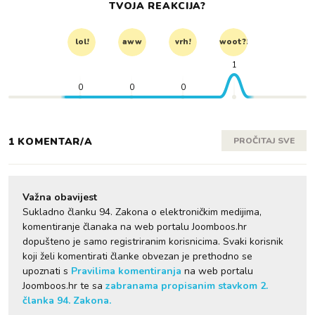
TVOJA REAKCIJA?
lol!
aww
vrh!
woot?!
1
0
0
0
1 KOMENTAR/A
PROČITAJ SVE
Važna obavijest
Sukladno članku 94. Zakona o elektroničkim medijima,
komentiranje članaka na web portalu Joomboos.hr
dopušteno je samo registriranim korisnicima. Svaki korisnik
koji želi komentirati članke obvezan je prethodno se
upoznati s
Pravilima komentiranja
na web portalu
Joomboos.hr te sa
zabranama propisanim stavkom 2.
članka 94. Zakona.