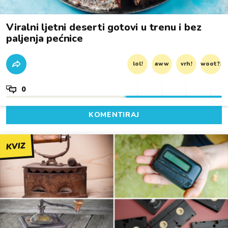
Viralni ljetni deserti gotovi u trenu i bez
paljenja pećnice
lol!
aww
vrh!
woot?!
0
KOMENTIRAJ
KVIZ