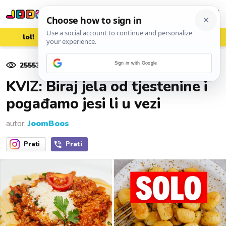
lol!
aww
vrh!
woot?!
25553
pregleda
Sign in with Google
16. srpnja 2022.
KVIZ: Biraj jela od tjestenine i
pogađamo jesi li u vezi
autor:
JoomBoos
Prati
Prati