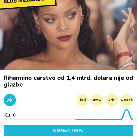
Rihannino carstvo od 1,4 mlrd. dolara nije od
glazbe
lol!
aww
vrh!
woot?!
0
KOMENTIRAJ