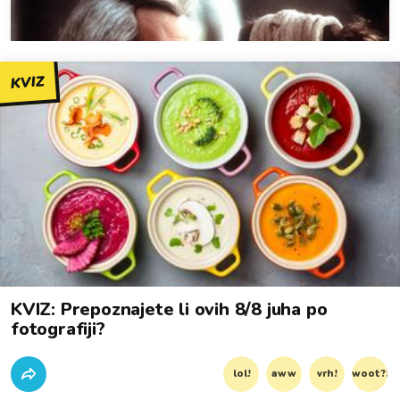
KVIZ
KVIZ: Prepoznajete li ovih 8/8 juha po
fotografiji?
lol!
aww
vrh!
woot?!