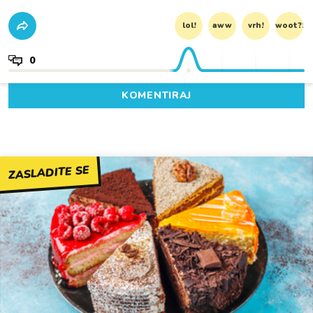
lol!
aww
vrh!
woot?!
0
KOMENTIRAJ
ZASLADITE SE