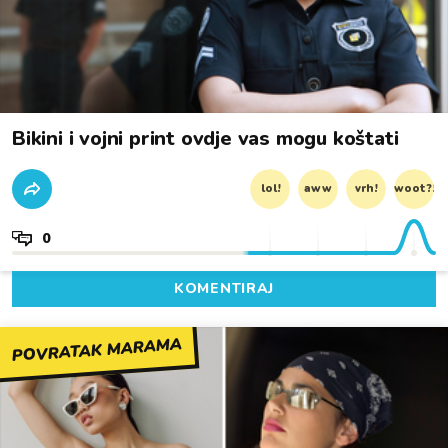
Bikini i vojni print ovdje vas mogu koštati
lol!
aww
vrh!
woot?!
0
KOMENTIRAJ
POVRATAK MARAMA