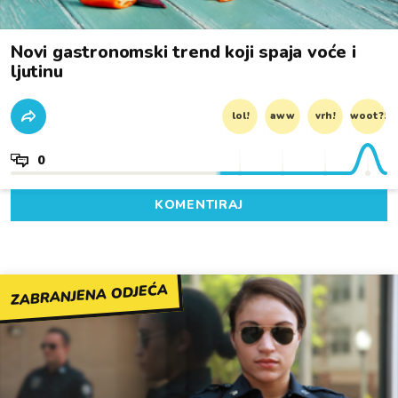
Novi gastronomski trend koji spaja voće i
ljutinu
lol!
aww
vrh!
woot?!
0
KOMENTIRAJ
ZABRANJENA ODJEĆA