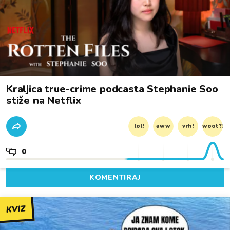
Kraljica true-crime podcasta Stephanie Soo
stiže na Netflix
lol!
aww
vrh!
woot?!
0
KOMENTIRAJ
KVIZ