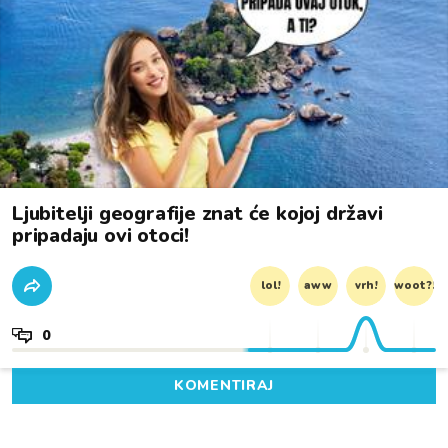
Ljubitelji geografije znat će kojoj državi
pripadaju ovi otoci!
lol!
aww
vrh!
woot?!
0
KOMENTIRAJ