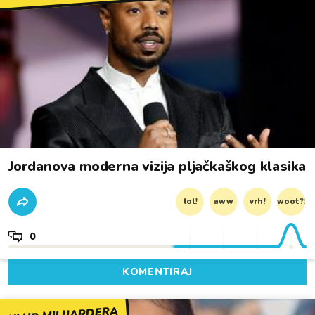
Jordanova moderna vizija pljačkaškog klasika
lol!
aww
vrh!
woot?!
0
KOMENTIRAJ
KLUB MILIJARDERA