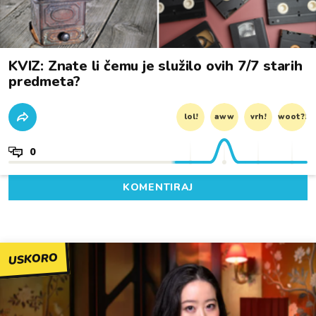
KVIZ: Znate li čemu je služilo ovih 7/7 starih
predmeta?
lol!
aww
vrh!
woot?!
0
KOMENTIRAJ
USKORO