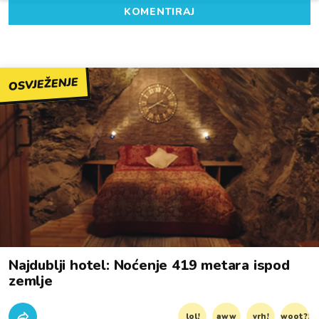
KOMENTIRAJ
OSVJEŽENJE
Najdublji hotel: Noćenje 419 metara ispod
zemlje
lol!
aww
vrh!
woot?!