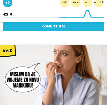
lol!
aww
vrh!
woot?!
0
KOMENTIRAJ
KVIZ