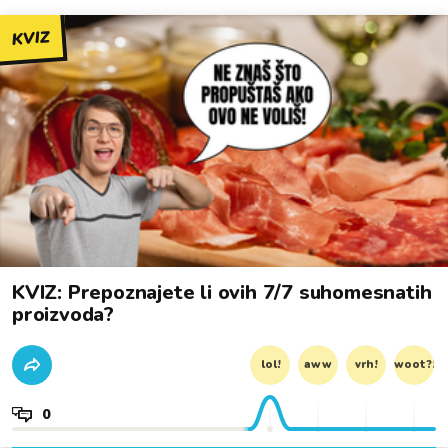
KVIZ
KVIZ: Prepoznajete li ovih 7/7 suhomesnatih
proizvoda?
lol!
aww
vrh!
woot?!
0