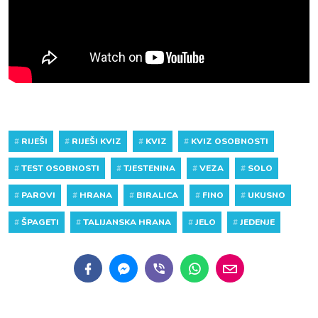
#
RIJEŠI
#
RIJEŠI KVIZ
#
KVIZ
#
KVIZ OSOBNOSTI
#
TEST OSOBNOSTI
#
TJESTENINA
#
VEZA
#
SOLO
#
PAROVI
#
HRANA
#
BIRALICA
#
FINO
#
UKUSNO
#
ŠPAGETI
#
TALIJANSKA HRANA
#
JELO
#
JEDENJE