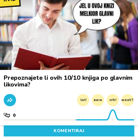
Prepoznajete li ovih 10/10 knjiga po glavnim
likovima?
lol!
aww
vrh!
woot?!
0
KOMENTIRAJ