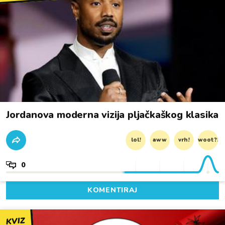
Jordanova moderna vizija pljačkaškog klasika
lol!
aww
vrh!
woot?!
0
KOMENTIRAJ
KVIZ