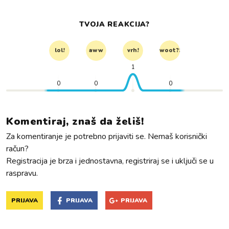
TVOJA REAKCIJA?
lol!
aww
vrh!
woot?!
1
0
0
0
Komentiraj, znaš da želiš!
Za komentiranje je potrebno prijaviti se. Nemaš korisnički
račun?
Registracija je brza i jednostavna, registriraj se i uključi se u
raspravu.
PRIJAVA
PRIJAVA
PRIJAVA