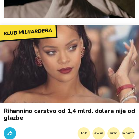
KLUB MILIJARDERA
Rihannino carstvo od 1,4 mlrd. dolara nije od
glazbe
lol!
aww
vrh!
woot?!