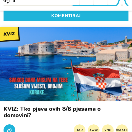
0
KOMENTIRAJ
KVIZ
KVIZ: Tko pjeva ovih 8/8 pjesama o
domovini?
lol!
aww
vrh!
woot?!