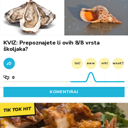
KVIZ: Prepoznajete li ovih 8/8 vrsta
školjaka?
lol!
aww
vrh!
woot?!
0
KOMENTIRAJ
TIK TOK HIT