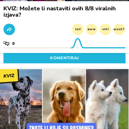
KVIZ: Možete li nastaviti ovih 8/8 viralnih
izjava?
lol!
aww
vrh!
woot?!
0
KOMENTIRAJ
KVIZ