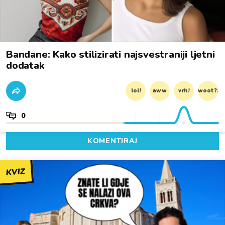
Bandane: Kako stilizirati najsvestraniji ljetni
dodatak
lol!
aww
vrh!
woot?!
0
KOMENTIRAJ
KVIZ