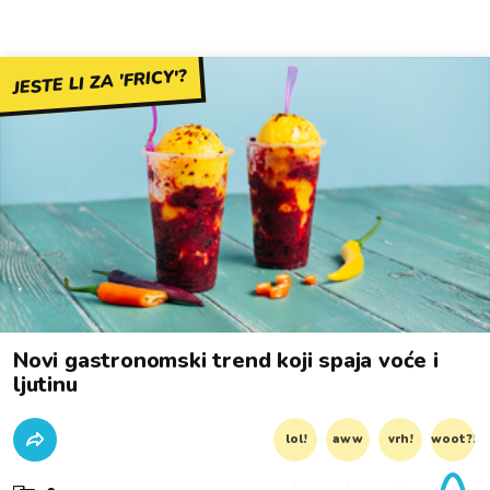
JESTE LI ZA 'FRICY'?
Novi gastronomski trend koji spaja voće i
ljutinu
lol!
aww
vrh!
woot?!