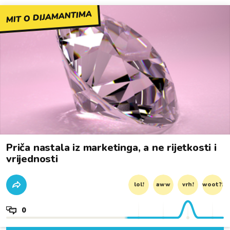
MIT O DIJAMANTIMA
Priča nastala iz marketinga, a ne rijetkosti i
vrijednosti
lol!
aww
vrh!
woot?!
0