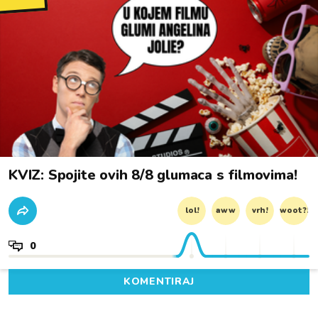
KVIZ: Spojite ovih 8/8 glumaca s filmovima!
lol!
aww
vrh!
woot?!
0
KOMENTIRAJ