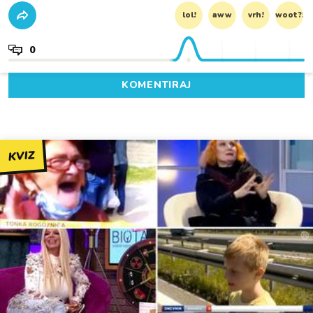
lol!
aww
vrh!
woot?!
0
KOMENTIRAJ
KVIZ