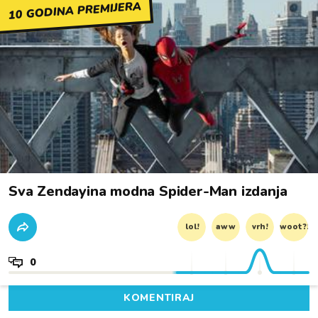
10 GODINA PREMIJERA
Sva Zendayina modna Spider-Man izdanja
lol!
aww
vrh!
woot?!
0
KOMENTIRAJ