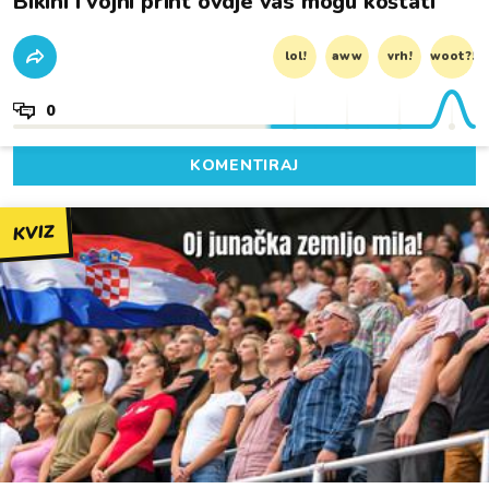
Bikini i vojni print ovdje vas mogu koštati
lol!
aww
vrh!
woot?!
0
KOMENTIRAJ
KVIZ