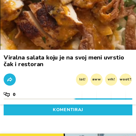
Viralna salata koju je na svoj meni uvrstio
čak i restoran
lol!
aww
vrh!
woot?!
0
KOMENTIRAJ