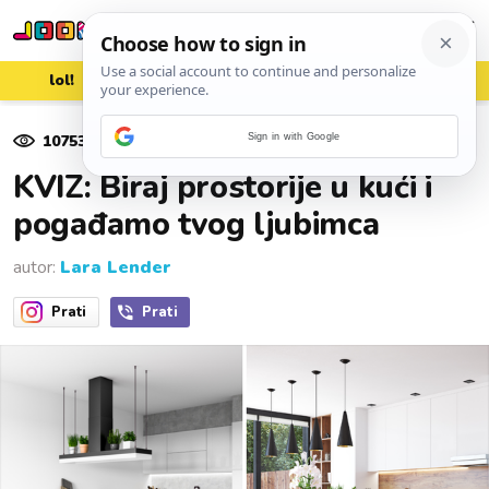
lol!
aww
vrh!
woot?!
10753
pregleda
Sign in with Google
17. veljače 2023.
KVIZ: Biraj prostorije u kući i
pogađamo tvog ljubimca
autor:
Lara Lender
Prati
Prati