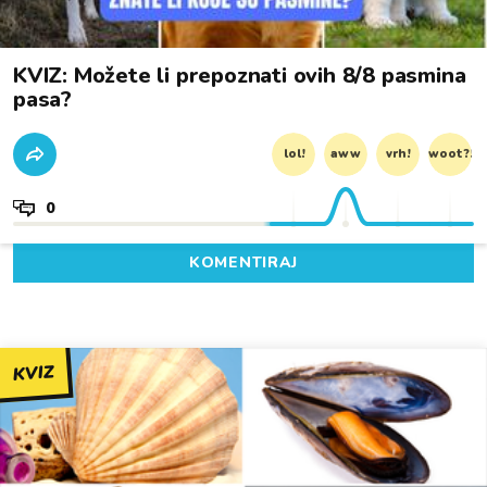
KVIZ: Možete li prepoznati ovih 8/8 pasmina
pasa?
lol!
aww
vrh!
woot?!
0
KOMENTIRAJ
KVIZ