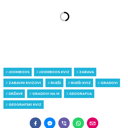
#
JOOMBOOS
#
JOOMBOOS KVIZ
#
ZABAVA
#
ZABAVNI KVIZOVI
#
RIJEŠI
#
RIJEŠI KVIZ
#
GRADOVI
#
DRŽAVE
#
GRADOVI NA M
#
GEOGRAFIJA
#
GEOGRAFSKI KVIZ