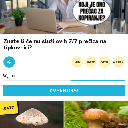
Znate li čemu služi ovih 7/7 prečica na
tipkovnici?
lol!
aww
vrh!
woot?!
0
KOMENTIRAJ
KVIZ