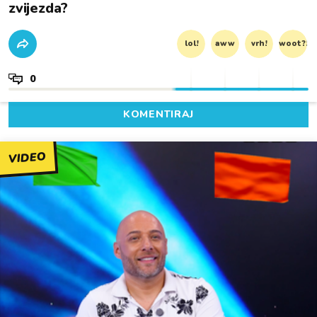
zvijezda?
lol!
aww
vrh!
woot?!
0
KOMENTIRAJ
VIDEO