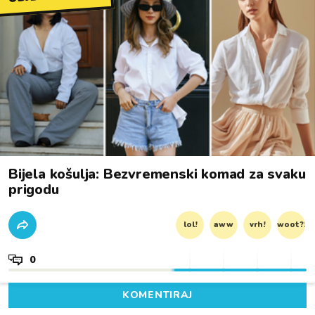
Bijela košulja: Bezvremenski komad za svaku
prigodu
lol!
aww
vrh!
woot?!
0
KOMENTIRAJ