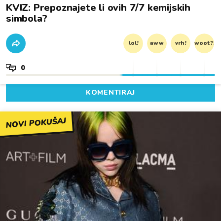
KVIZ: Prepoznajete li ovih 7/7 kemijskih
simbola?
lol!
aww
vrh!
woot?!
0
KOMENTIRAJ
NOVI POKUŠAJ