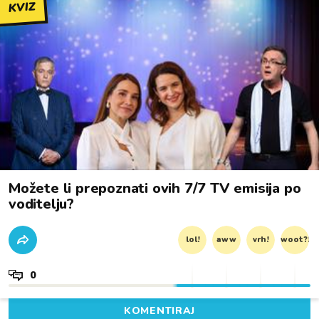
KVIZ
Možete li prepoznati ovih 7/7 TV emisija po
voditelju?
lol!
aww
vrh!
woot?!
0
KOMENTIRAJ