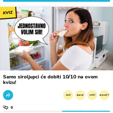
KVIZ
Samo siroljupci će dobiti 10/10 na ovom
kvizu!
lol!
aww
vrh!
woot?!
0