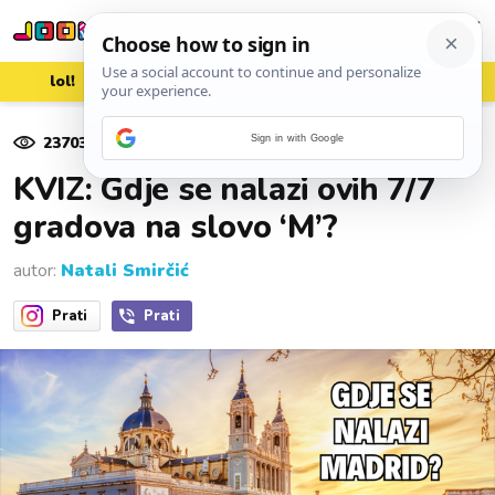
lol!
aww
vrh!
woot?!
23703
pregleda
Sign in with Google
19. svibnja 2025.
KVIZ: Gdje se nalazi ovih 7/7
gradova na slovo ‘M’?
autor:
Natali Smirčić
Prati
Prati