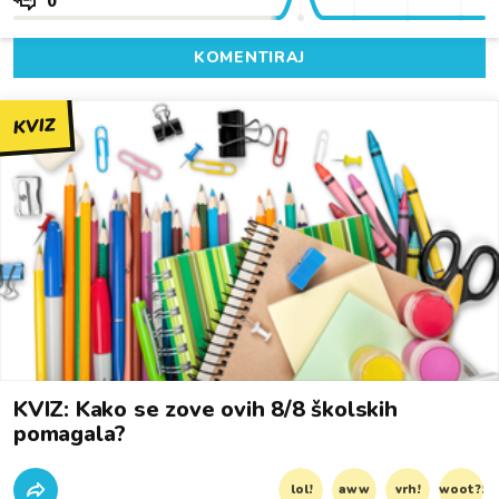
0
KOMENTIRAJ
KVIZ
KVIZ: Kako se zove ovih 8/8 školskih
pomagala?
lol!
aww
vrh!
woot?!