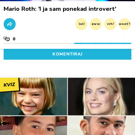
Mario Roth: 'I ja sam ponekad introvert'
lol!
aww
vrh!
woot?!
0
KOMENTIRAJ
KVIZ