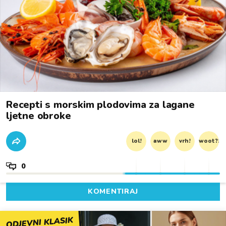
Recepti s morskim plodovima za lagane
ljetne obroke
lol!
aww
vrh!
woot?!
0
KOMENTIRAJ
ODJEVNI KLASIK