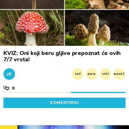
KVIZ: Oni koji beru gljive prepoznat će ovih
7/7 vrsta!
lol!
aww
vrh!
woot?!
0
KOMENTIRAJ