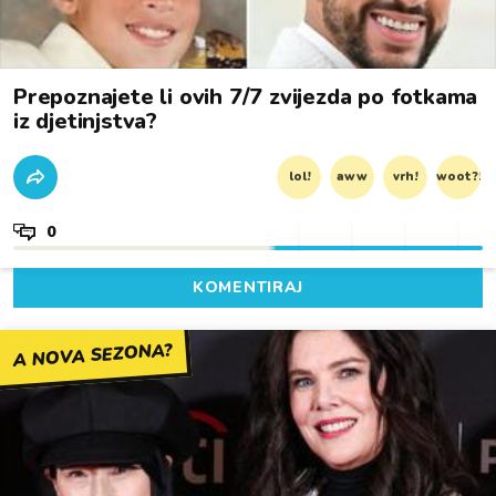
Prepoznajete li ovih 7/7 zvijezda po fotkama
iz djetinjstva?
lol!
aww
vrh!
woot?!
0
KOMENTIRAJ
A NOVA SEZONA?