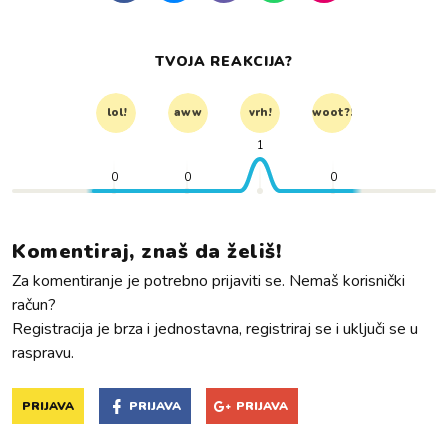
TVOJA REAKCIJA?
lol!
aww
vrh!
woot?!
1
0
0
0
Komentiraj, znaš da želiš!
Za komentiranje je potrebno prijaviti se. Nemaš korisnički
račun?
Registracija je brza i jednostavna, registriraj se i uključi se u
raspravu.
PRIJAVA
PRIJAVA
PRIJAVA