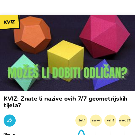
KVIZ
KVIZ: Znate li nazive ovih 7/7 geometrijskih
tijela?
lol!
aww
vrh!
woot?!