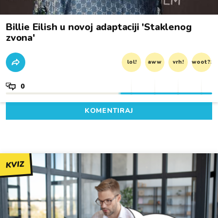
Billie Eilish u novoj adaptaciji 'Staklenog
zvona'
lol!
aww
vrh!
woot?!
0
KOMENTIRAJ
KVIZ