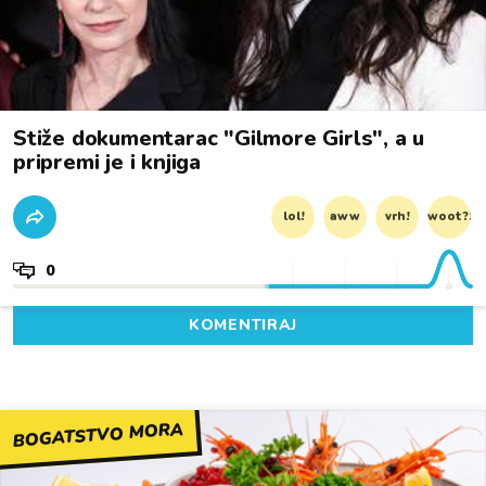
Stiže dokumentarac "Gilmore Girls", a u
pripremi je i knjiga
lol!
aww
vrh!
woot?!
0
KOMENTIRAJ
BOGATSTVO MORA