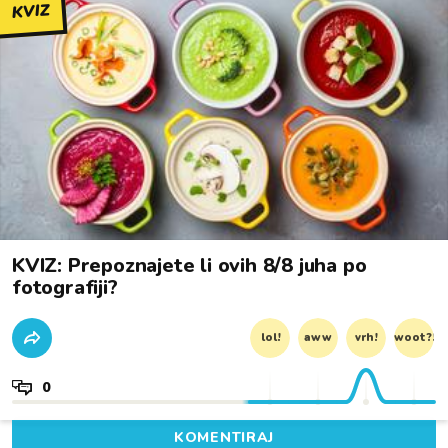
KVIZ
KVIZ: Prepoznajete li ovih 8/8 juha po
fotografiji?
lol!
aww
vrh!
woot?!
0
KOMENTIRAJ