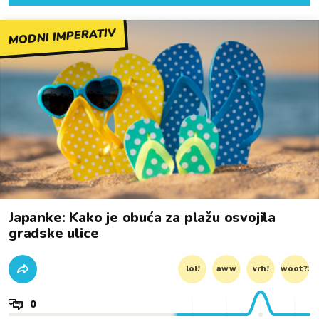
MODNI IMPERATIV
Japanke: Kako je obuća za plažu osvojila
gradske ulice
lol!
aww
vrh!
woot?!
0