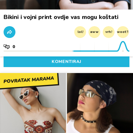
Bikini i vojni print ovdje vas mogu koštati
lol!
aww
vrh!
woot?!
0
KOMENTIRAJ
POVRATAK MARAMA