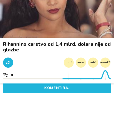
Rihannino carstvo od 1,4 mlrd. dolara nije od
glazbe
lol!
aww
vrh!
woot?!
0
KOMENTIRAJ