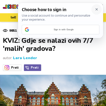
lol!
aww
vrh!
woot?!
9851
pregleda
Sign in with Google
10. srpnja 2024.
KVIZ: Gdje se nalazi ovih 7/7
'malih' gradova?
autor:
Lara Lender
Prati
Prati