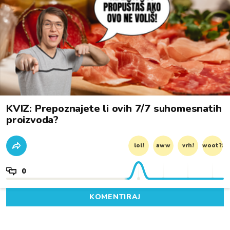
KVIZ: Prepoznajete li ovih 7/7 suhomesnatih
proizvoda?
lol!
aww
vrh!
woot?!
0
KOMENTIRAJ