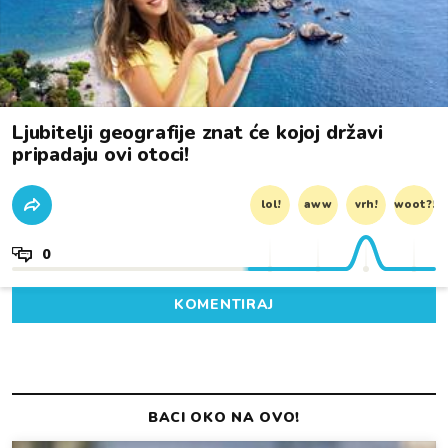
Ljubitelji geografije znat će kojoj državi
pripadaju ovi otoci!
lol!
aww
vrh!
woot?!
0
KOMENTIRAJ