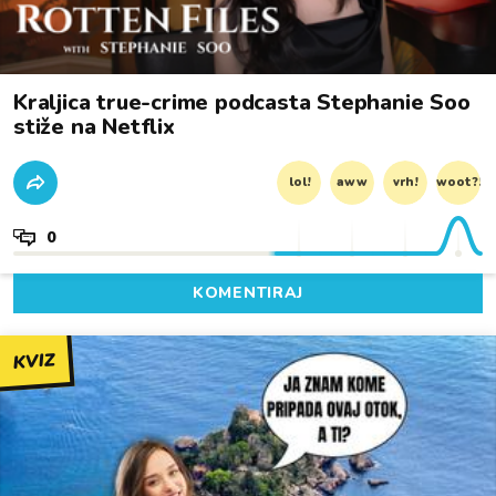
Kraljica true-crime podcasta Stephanie Soo
stiže na Netflix
lol!
aww
vrh!
woot?!
0
KOMENTIRAJ
KVIZ