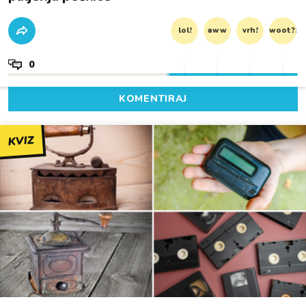
lol!
aww
vrh!
woot?!
0
KOMENTIRAJ
KVIZ