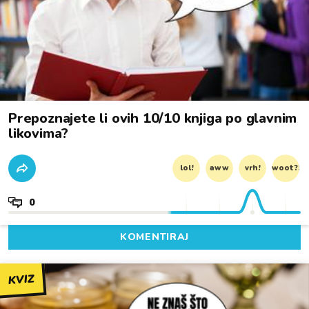
Prepoznajete li ovih 10/10 knjiga po glavnim
likovima?
lol!
aww
vrh!
woot?!
0
KOMENTIRAJ
KVIZ