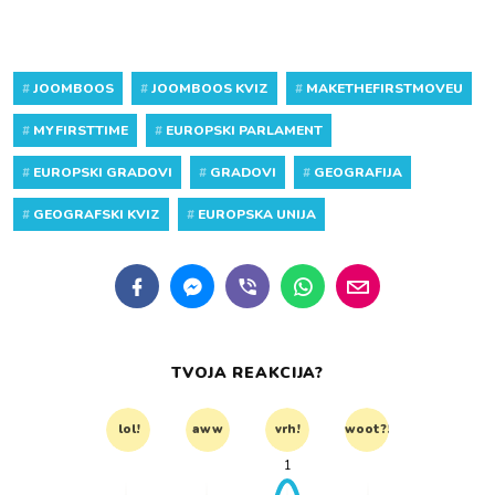
#
JOOMBOOS
#
JOOMBOOS KVIZ
#
MAKETHEFIRSTMOVEU
#
MYFIRSTTIME
#
EUROPSKI PARLAMENT
#
EUROPSKI GRADOVI
#
GRADOVI
#
GEOGRAFIJA
#
GEOGRAFSKI KVIZ
#
EUROPSKA UNIJA
TVOJA REAKCIJA?
lol!
aww
vrh!
woot?!
1