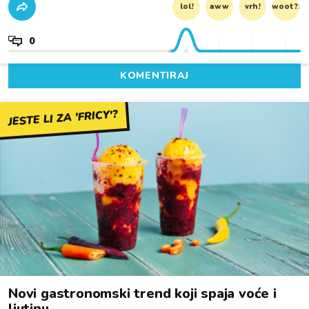
lol!
aww
vrh!
woot?!
0
KOMENTIRAJ
JESTE LI ZA 'FRICY'?
Novi gastronomski trend koji spaja voće i
ljutinu