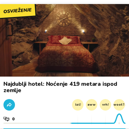
OSVJEŽENJE
Najdublji hotel: Noćenje 419 metara ispod
zemlje
lol!
aww
vrh!
woot?!
0