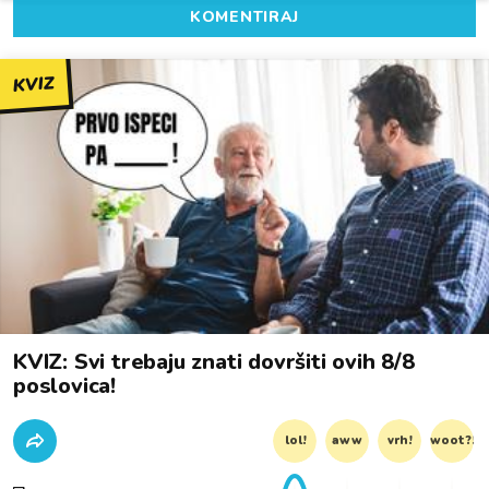
KOMENTIRAJ
KVIZ
KVIZ: Svi trebaju znati dovršiti ovih 8/8
poslovica!
lol!
aww
vrh!
woot?!