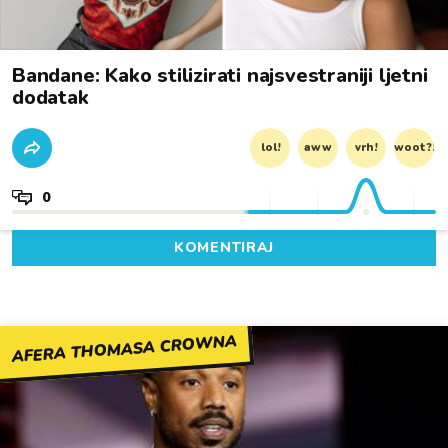
Bandane: Kako stilizirati najsvestraniji ljetni
dodatak
lol!
aww
vrh!
woot?!
0
KOMENTIRAJ
AFERA THOMASA CROWNA