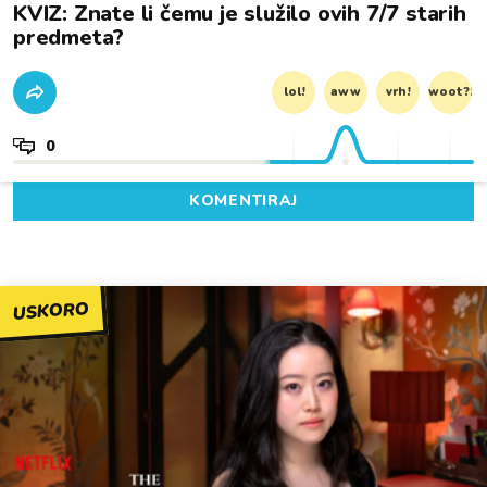
KVIZ: Znate li čemu je služilo ovih 7/7 starih
predmeta?
lol!
aww
vrh!
woot?!
0
KOMENTIRAJ
USKORO