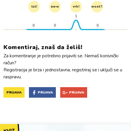
lol!
aww
vrh!
woot?!
1
0
0
0
Komentiraj, znaš da želiš!
Za komentiranje je potrebno prijaviti se. Nemaš korisnički
račun?
Registracija je brza i jednostavna, registriraj se i uključi se u
raspravu.
PRIJAVA
PRIJAVA
PRIJAVA
KVIZ