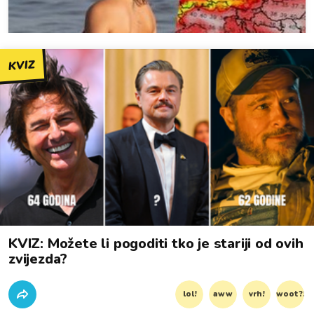
KVIZ
KVIZ: Možete li pogoditi tko je stariji od ovih
zvijezda?
lol!
aww
vrh!
woot?!