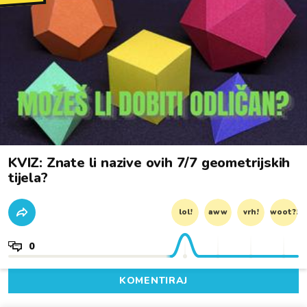
KVIZ: Znate li nazive ovih 7/7 geometrijskih
tijela?
lol!
aww
vrh!
woot?!
0
KOMENTIRAJ