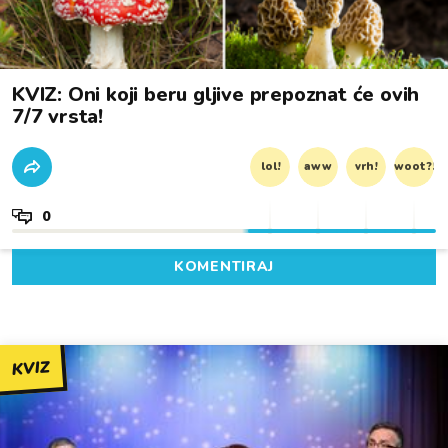
KVIZ: Oni koji beru gljive prepoznat će ovih
7/7 vrsta!
lol!
aww
vrh!
woot?!
0
KOMENTIRAJ
KVIZ