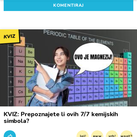
KOMENTIRAJ
KVIZ
KVIZ: Prepoznajete li ovih 7/7 kemijskih
simbola?
lol!
aww
vrh!
woot?!