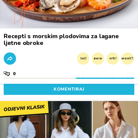
Recepti s morskim plodovima za lagane
ljetne obroke
lol!
aww
vrh!
woot?!
0
KOMENTIRAJ
ODJEVNI KLASIK