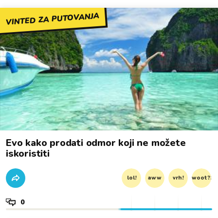
VINTED ZA PUTOVANJA
Evo kako prodati odmor koji ne možete
iskoristiti
lol!
aww
vrh!
woot?!
0