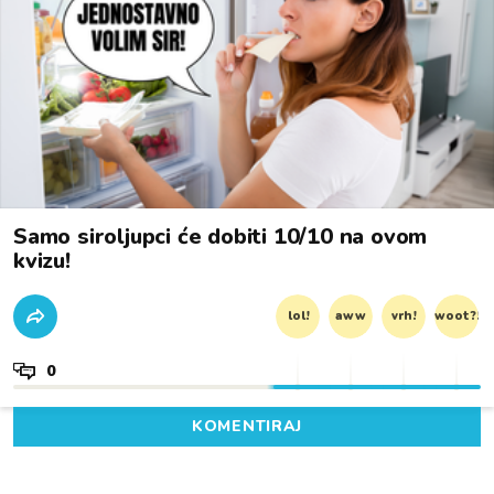
Samo siroljupci će dobiti 10/10 na ovom
kvizu!
lol!
aww
vrh!
woot?!
0
KOMENTIRAJ