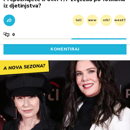
iz djetinjstva?
lol!
aww
vrh!
woot?!
0
KOMENTIRAJ
A NOVA SEZONA?