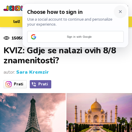
lol!
aww
vrh!
woot?!
15050
pregleda
Sign in with Google
04. ožujka 2025.
KVIZ: Gdje se nalazi ovih 8/8
znamenitosti?
autor:
Sara Kremzir
Prati
Prati