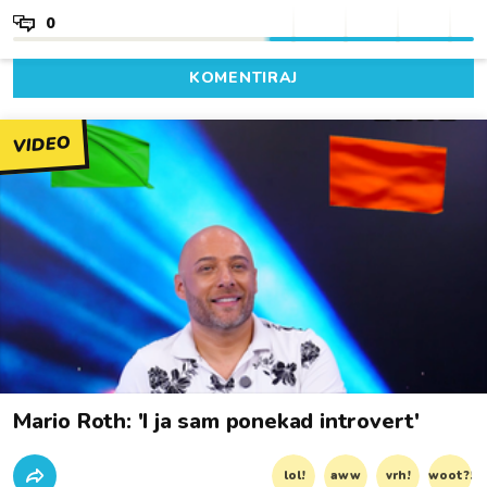
0
KOMENTIRAJ
VIDEO
Mario Roth: 'I ja sam ponekad introvert'
lol!
aww
vrh!
woot?!