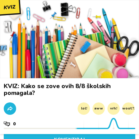
KVIZ
KVIZ: Kako se zove ovih 8/8 školskih
pomagala?
lol!
aww
vrh!
woot?!
0