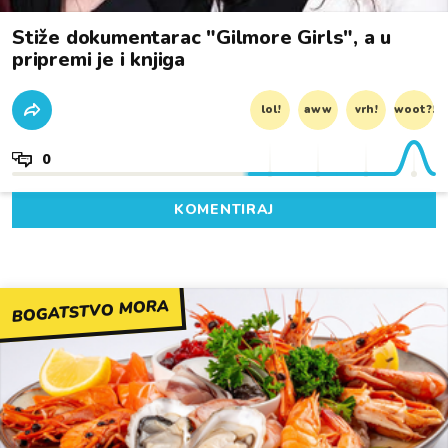
Stiže dokumentarac "Gilmore Girls", a u
pripremi je i knjiga
lol!
aww
vrh!
woot?!
0
KOMENTIRAJ
BOGATSTVO MORA