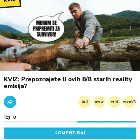
KVIZ: Prepoznajete li ovih 8/8 starih reality
emisija?
lol!
aww
vrh!
woot?!
0
KOMENTIRAJ