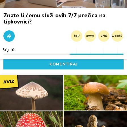
Znate li čemu služi ovih 7/7 prečica na
tipkovnici?
lol!
aww
vrh!
woot?!
0
KOMENTIRAJ
KVIZ