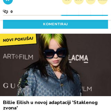
0
KOMENTIRAJ
NOVI POKUŠAJ
Billie Eilish u novoj adaptaciji 'Staklenog
zvona'