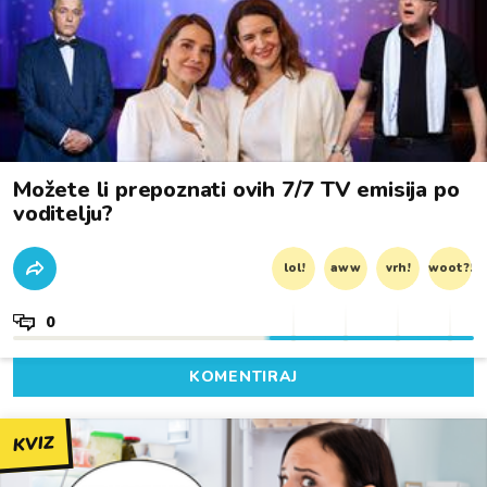
Možete li prepoznati ovih 7/7 TV emisija po
voditelju?
lol!
aww
vrh!
woot?!
0
KOMENTIRAJ
KVIZ