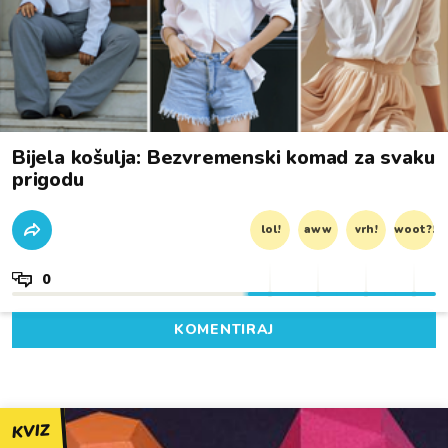
Bijela košulja: Bezvremenski komad za svaku
prigodu
lol!
aww
vrh!
woot?!
0
KOMENTIRAJ
KVIZ