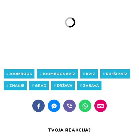
#
JOOMBOOS
#
JOOMBOOS KVIZ
#
KVIZ
#
RIJEŠI KVIZ
#
ZNANJE
#
GRAD
#
DRŽAVA
#
ZABAVA
TVOJA REAKCIJA?