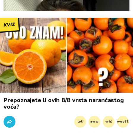
KVIZ
Prepoznajete li ovih 8/8 vrsta narančastog
voća?
lol!
aww
vrh!
woot?!