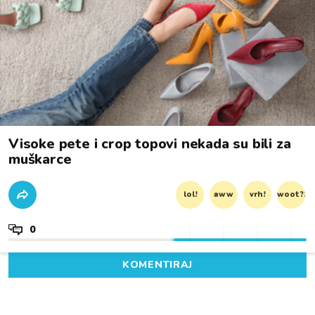
Visoke pete i crop topovi nekada su bili za
muškarce
lol!
aww
vrh!
woot?!
0
KOMENTIRAJ