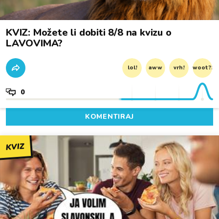
KVIZ: Možete li dobiti 8/8 na kvizu o
LAVOVIMA?
lol!
aww
vrh!
woot?!
0
KOMENTIRAJ
KVIZ