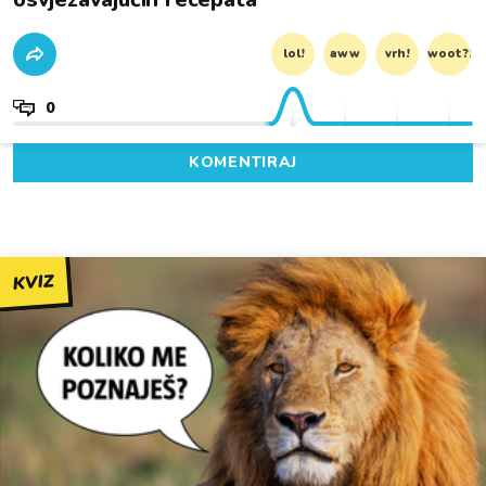
lol!
aww
vrh!
woot?!
0
KOMENTIRAJ
KVIZ