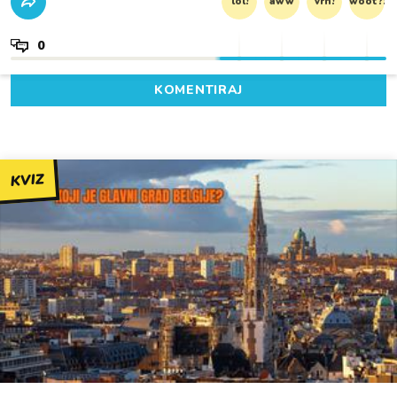
lol!
aww
vrh!
woot?!
0
KOMENTIRAJ
KVIZ