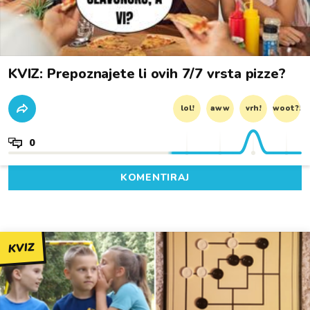
KVIZ: Prepoznajete li ovih 7/7 vrsta pizze?
lol!
aww
vrh!
woot?!
0
KOMENTIRAJ
KVIZ