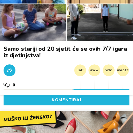
Samo stariji od 20 sjetit će se ovih 7/7 igara
iz djetinjstva!
lol!
aww
vrh!
woot?!
0
KOMENTIRAJ
MUŠKO ILI ŽENSKO?