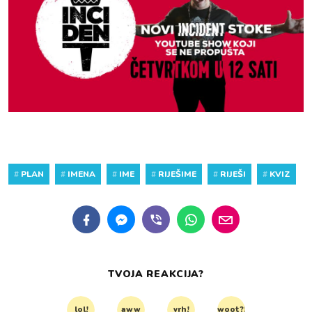
#
PLAN
#
IMENA
#
IME
#
RIJEŠIME
#
RIJEŠI
#
KVIZ
TVOJA REAKCIJA?
lol!
aww
vrh!
woot?!