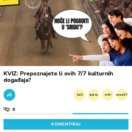
KVIZ: Prepoznajete li ovih 7/7 kulturnih
događaja?
lol!
aww
vrh!
woot?!
0
KOMENTIRAJ