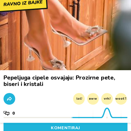
RAVNO IZ BAJKE
Pepeljuga cipele osvajaju: Prozirne pete,
biseri i kristali
lol!
aww
vrh!
woot?!
0
KOMENTIRAJ