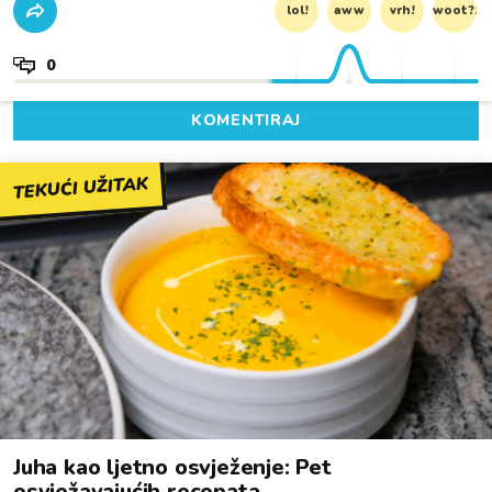
lol!
aww
vrh!
woot?!
0
KOMENTIRAJ
TEKUĆI UŽITAK
Juha kao ljetno osvježenje: Pet
osvježavajućih recepata