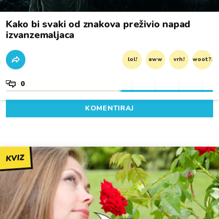
Kako bi svaki od znakova preživio napad
izvanzemaljaca
lol!
aww
vrh!
woot?!
0
KOMENTIRAJ
KVIZ