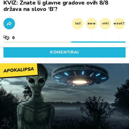
KVIZ: Znate li glavne gradove ovih 8/8
država na slovo ‘B’?
lol!
aww
vrh!
woot?!
0
KOMENTIRAJ
APOKALIPSA