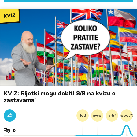
KVIZ
KVIZ: Rijetki mogu dobiti 8/8 na kvizu o
zastavama!
lol!
aww
vrh!
woot?!
0