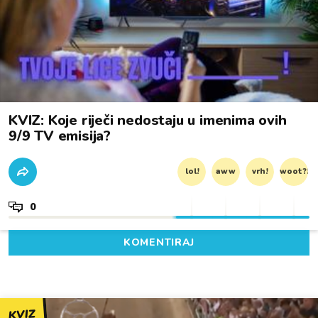
KVIZ: Koje riječi nedostaju u imenima ovih
9/9 TV emisija?
lol!
aww
vrh!
woot?!
0
KOMENTIRAJ
KVIZ