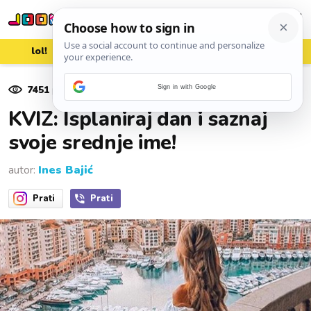
lol!
aww
vrh!
woot?!
7451
pregleda
Sign in with Google
24. veljače 2019.
KVIZ: Isplaniraj dan i saznaj
svoje srednje ime!
autor:
Ines Bajić
Prati
Prati