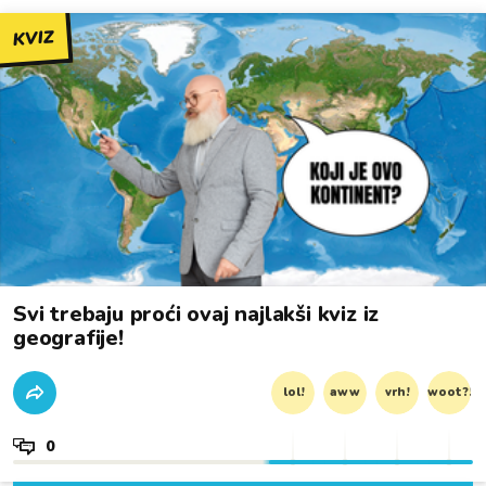
KVIZ
Svi trebaju proći ovaj najlakši kviz iz
geografije!
lol!
aww
vrh!
woot?!
0