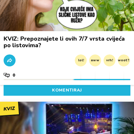
KVIZ: Prepoznajete li ovih 7/7 vrsta cvijeća
po listovima?
lol!
aww
vrh!
woot?!
0
KOMENTIRAJ
KVIZ