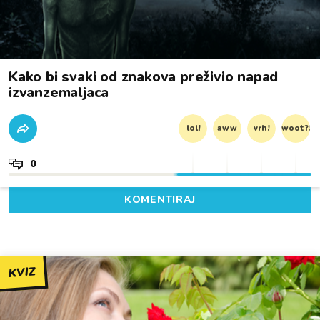
Kako bi svaki od znakova preživio napad
izvanzemaljaca
lol!
aww
vrh!
woot?!
0
KOMENTIRAJ
KVIZ