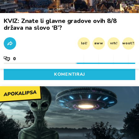
KVIZ: Znate li glavne gradove ovih 8/8
država na slovo ‘B’?
lol!
aww
vrh!
woot?!
0
KOMENTIRAJ
APOKALIPSA