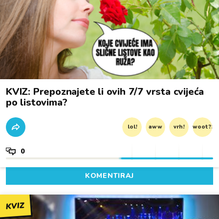
KVIZ: Prepoznajete li ovih 7/7 vrsta cvijeća
po listovima?
lol!
aww
vrh!
woot?!
0
KOMENTIRAJ
KVIZ