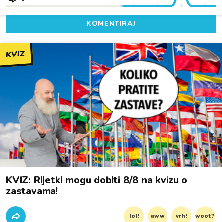
KOMENTIRAJ
KVIZ
KVIZ: Rijetki mogu dobiti 8/8 na kvizu o
zastavama!
lol!
aww
vrh!
woot?!