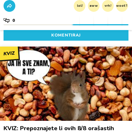
lol!
aww
vrh!
woot?!
0
KOMENTIRAJ
KVIZ
KVIZ: Prepoznajete li ovih 8/8 orašastih