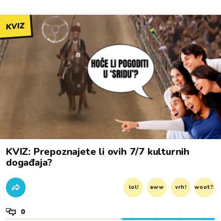
KVIZ
KVIZ: Prepoznajete li ovih 7/7 kulturnih
događaja?
lol!
aww
vrh!
woot?!
0