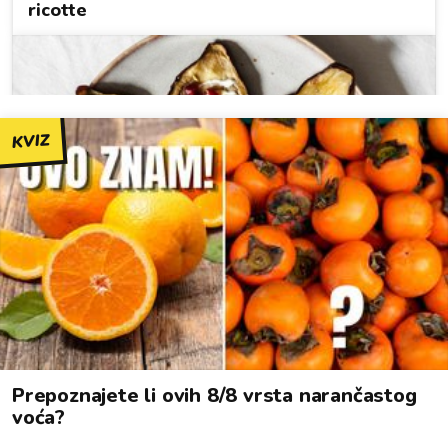
KVIZ
Prepoznajete li ovih 8/8 vrsta narančastog
voća?