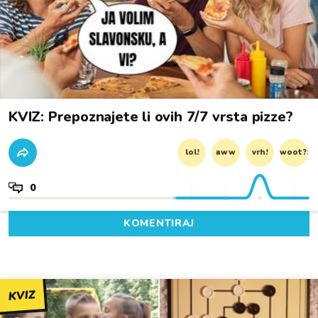
KVIZ: Prepoznajete li ovih 7/7 vrsta pizze?
lol!
aww
vrh!
woot?!
0
KOMENTIRAJ
KVIZ