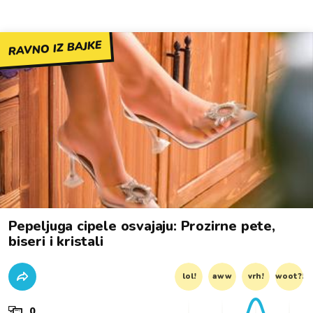
RAVNO IZ BAJKE
Pepeljuga cipele osvajaju: Prozirne pete,
biseri i kristali
lol!
aww
vrh!
woot?!
0