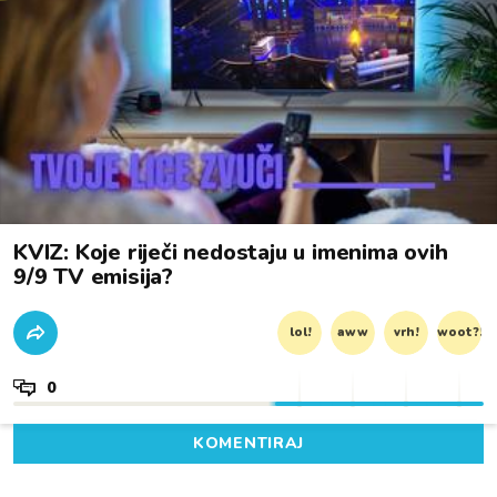
KVIZ: Koje riječi nedostaju u imenima ovih
9/9 TV emisija?
lol!
aww
vrh!
woot?!
0
KOMENTIRAJ