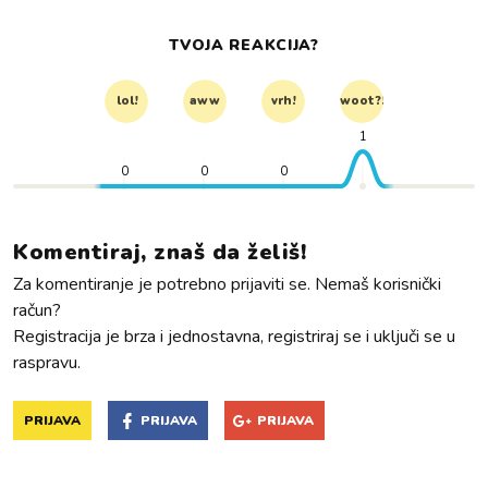
TVOJA REAKCIJA?
lol!
aww
vrh!
woot?!
1
0
0
0
Komentiraj, znaš da želiš!
Za komentiranje je potrebno prijaviti se. Nemaš korisnički
račun?
Registracija je brza i jednostavna, registriraj se i uključi se u
raspravu.
PRIJAVA
PRIJAVA
PRIJAVA