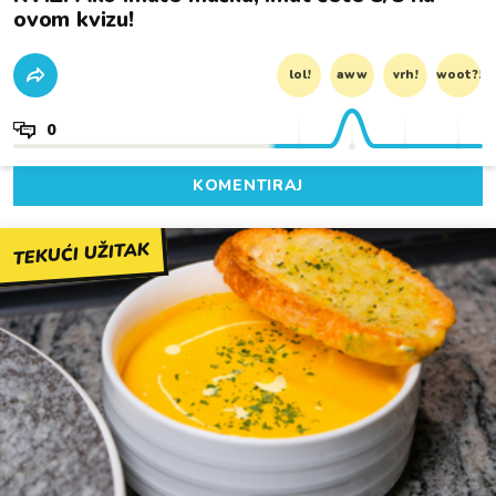
ovom kvizu!
lol!
aww
vrh!
woot?!
0
KOMENTIRAJ
TEKUĆI UŽITAK