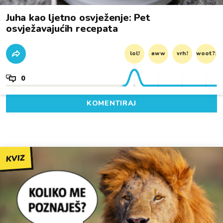
Juha kao ljetno osvježenje: Pet
osvježavajućih recepata
lol!
aww
vrh!
woot?!
0
KOMENTIRAJ
KVIZ