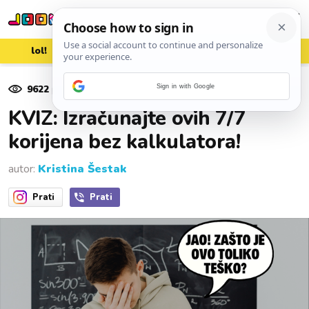
lol!
aww
vrh!
woot?!
9622
pregleda
Sign in with Google
23. siječnja 2026.
KVIZ: Izračunajte ovih 7/7
korijena bez kalkulatora!
autor:
Kristina Šestak
Prati
Prati