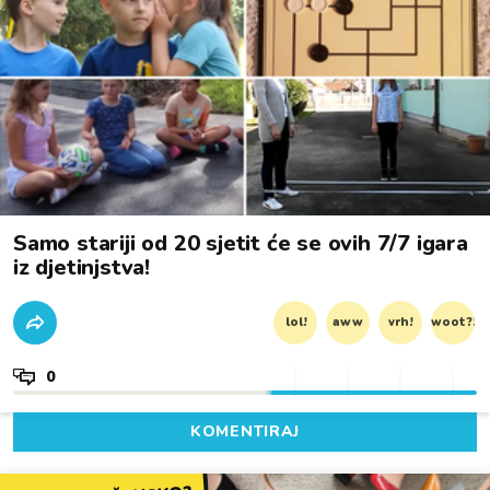
Samo stariji od 20 sjetit će se ovih 7/7 igara
iz djetinjstva!
lol!
aww
vrh!
woot?!
0
KOMENTIRAJ