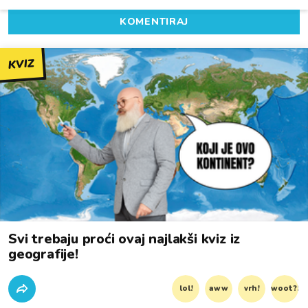
KOMENTIRAJ
KVIZ
Svi trebaju proći ovaj najlakši kviz iz
geografije!
lol!
aww
vrh!
woot?!