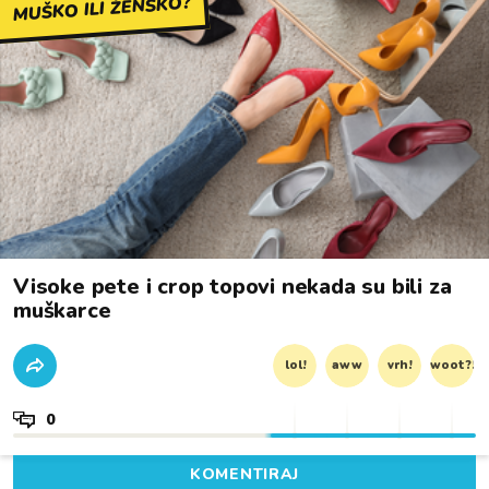
MUŠKO ILI ŽENSKO?
Visoke pete i crop topovi nekada su bili za
muškarce
lol!
aww
vrh!
woot?!
0
KOMENTIRAJ