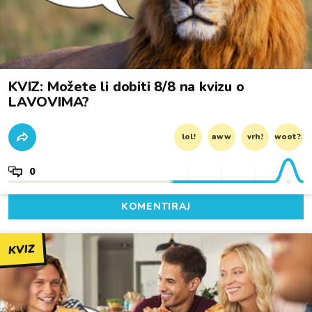
KVIZ: Možete li dobiti 8/8 na kvizu o
LAVOVIMA?
lol!
aww
vrh!
woot?!
0
KOMENTIRAJ
KVIZ