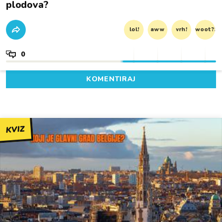
plodova?
lol!
aww
vrh!
woot?!
0
KOMENTIRAJ
KVIZ