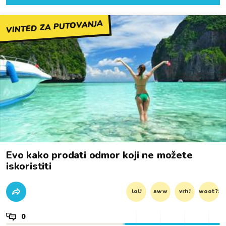
VINTED ZA PUTOVANJA
Evo kako prodati odmor koji ne možete
iskoristiti
lol!
aww
vrh!
woot?!
0