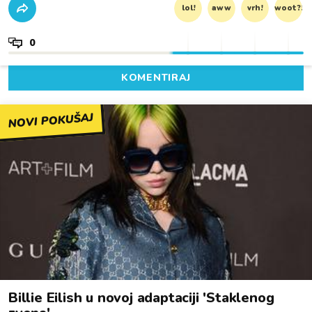
lol!
aww
vrh!
woot?!
0
KOMENTIRAJ
NOVI POKUŠAJ
Billie Eilish u novoj adaptaciji 'Staklenog