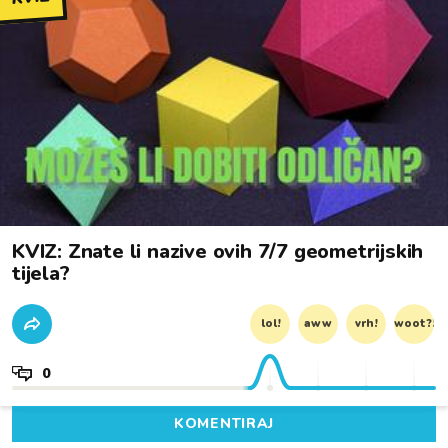
KVIZ: Znate li nazive ovih 7/7 geometrijskih
tijela?
lol!
aww
vrh!
woot?!
0
KOMENTIRAJ