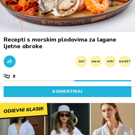
Recepti s morskim plodovima za lagane
ljetne obroke
lol!
aww
vrh!
woot?!
0
KOMENTIRAJ
ODJEVNI KLASIK