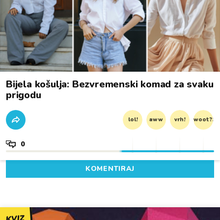
Bijela košulja: Bezvremenski komad za svaku
prigodu
lol!
aww
vrh!
woot?!
0
KOMENTIRAJ
KVIZ