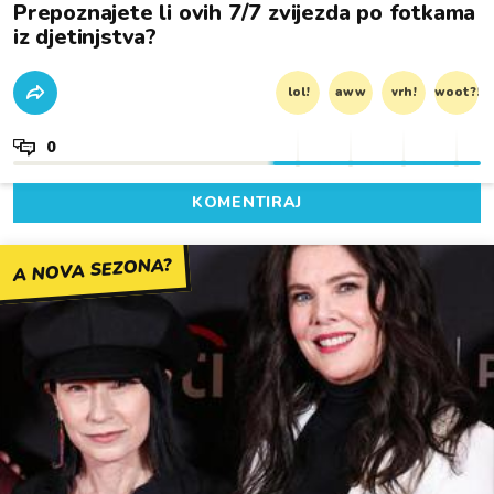
Prepoznajete li ovih 7/7 zvijezda po fotkama
iz djetinjstva?
lol!
aww
vrh!
woot?!
0
KOMENTIRAJ
A NOVA SEZONA?