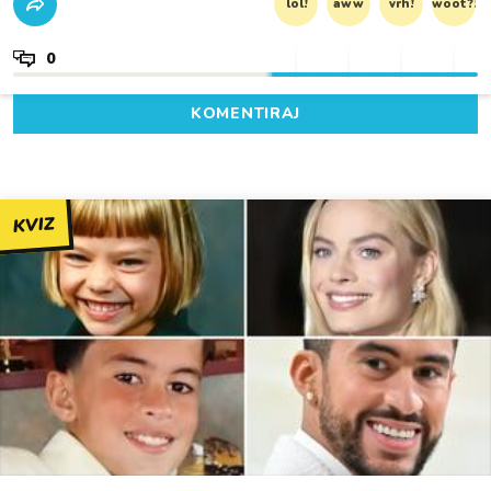
lol!
aww
vrh!
woot?!
0
KOMENTIRAJ
KVIZ