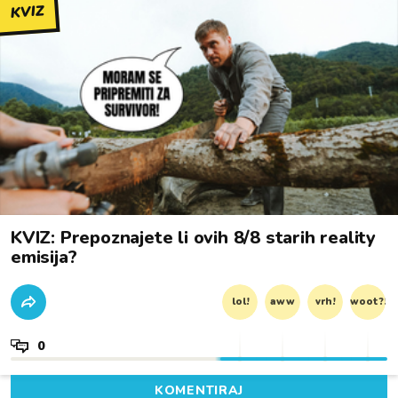
KVIZ
KVIZ: Prepoznajete li ovih 8/8 starih reality
emisija?
lol!
aww
vrh!
woot?!
0
KOMENTIRAJ