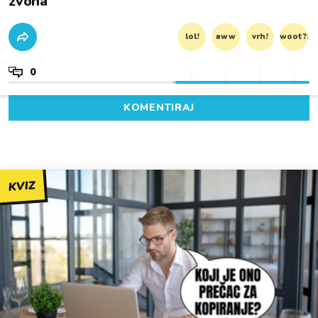
zvona'
lol!
aww
vrh!
woot?!
0
KOMENTIRAJ
KVIZ