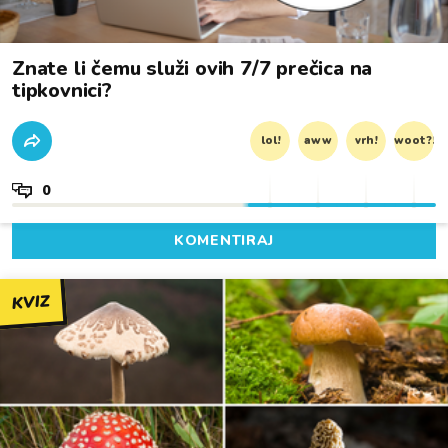
Znate li čemu služi ovih 7/7 prečica na
tipkovnici?
lol!
aww
vrh!
woot?!
0
KOMENTIRAJ
KVIZ