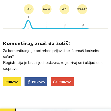
lol!
aww
vrh!
woot?!
1
0
0
0
Komentiraj, znaš da želiš!
Za komentiranje je potrebno prijaviti se. Nemaš korisnički
račun?
Registracija je brza i jednostavna, registriraj se i uključi se u
raspravu.
PRIJAVA
PRIJAVA
PRIJAVA