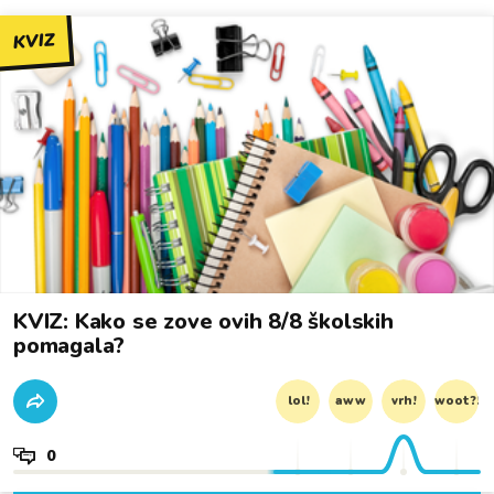
KVIZ
KVIZ: Kako se zove ovih 8/8 školskih
pomagala?
lol!
aww
vrh!
woot?!
0