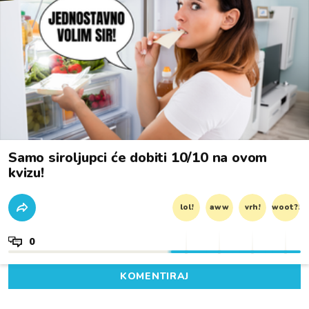
Samo siroljupci će dobiti 10/10 na ovom
kvizu!
lol!
aww
vrh!
woot?!
0
KOMENTIRAJ