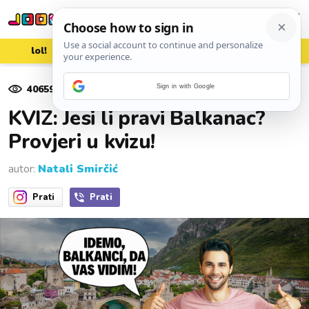
lol!
aww
vrh!
woot?!
40659
pregleda
Sign in with Google
09. rujna 2025.
KVIZ: Jesi li pravi Balkanac?
Provjeri u kvizu!
autor:
Natali Smirčić
Prati
Prati