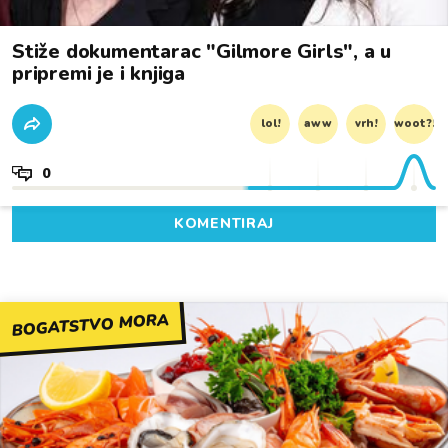
Stiže dokumentarac "Gilmore Girls", a u
pripremi je i knjiga
lol!
aww
vrh!
woot?!
0
KOMENTIRAJ
BOGATSTVO MORA