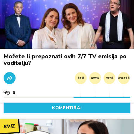
Možete li prepoznati ovih 7/7 TV emisija po
voditelju?
lol!
aww
vrh!
woot?!
0
KOMENTIRAJ
KVIZ