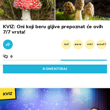
KVIZ: Oni koji beru gljive prepoznat će ovih
7/7 vrsta!
lol!
aww
vrh!
woot?!
0
KOMENTIRAJ
KVIZ