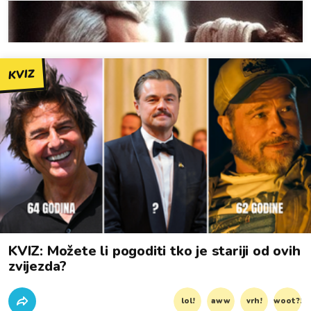
KVIZ
KVIZ: Možete li pogoditi tko je stariji od ovih
zvijezda?
lol!
aww
vrh!
woot?!