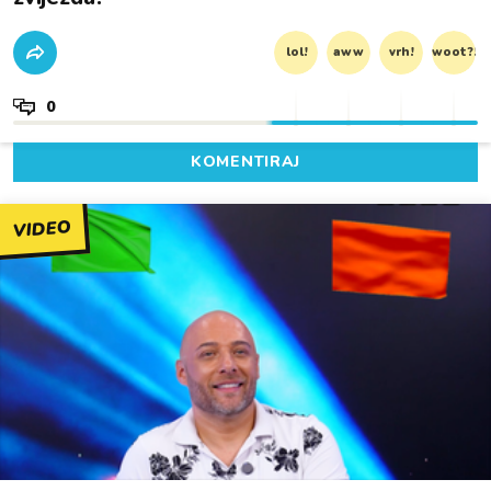
lol!
aww
vrh!
woot?!
0
KOMENTIRAJ
VIDEO