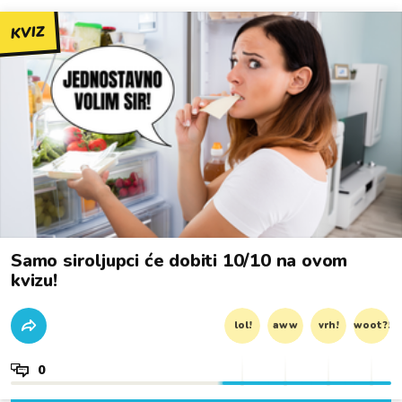
KVIZ
Samo siroljupci će dobiti 10/10 na ovom
kvizu!
lol!
aww
vrh!
woot?!
0