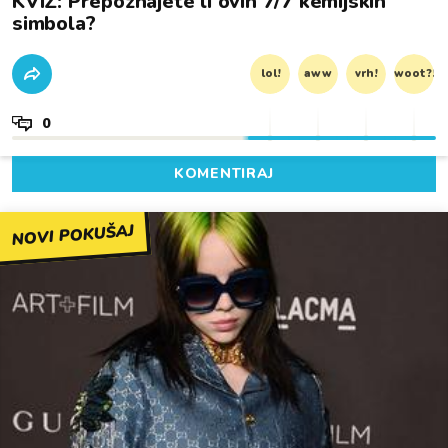
KVIZ: Prepoznajete li ovih 7/7 kemijskih
simbola?
lol!
aww
vrh!
woot?!
0
KOMENTIRAJ
NOVI POKUŠAJ