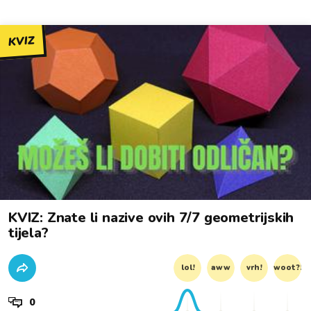
KVIZ
KVIZ: Znate li nazive ovih 7/7 geometrijskih
tijela?
lol!
aww
vrh!
woot?!
0