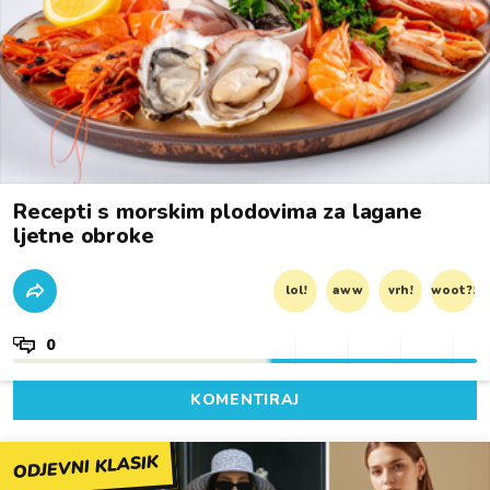
Recepti s morskim plodovima za lagane
ljetne obroke
lol!
aww
vrh!
woot?!
0
KOMENTIRAJ
ODJEVNI KLASIK