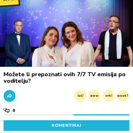
Možete li prepoznati ovih 7/7 TV emisija po
voditelju?
lol!
aww
vrh!
woot?!
0
KOMENTIRAJ