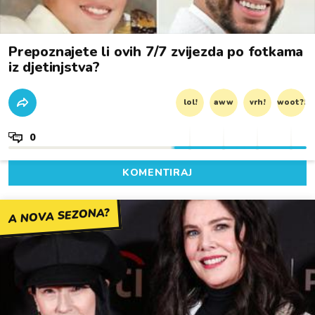
Prepoznajete li ovih 7/7 zvijezda po fotkama
iz djetinjstva?
lol!
aww
vrh!
woot?!
0
KOMENTIRAJ
A NOVA SEZONA?