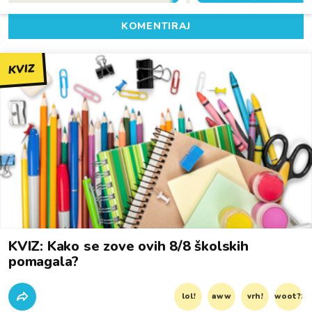
KOMENTIRAJ
KVIZ
KVIZ: Kako se zove ovih 8/8 školskih
pomagala?
lol!
aww
vrh!
woot?!