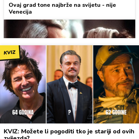
KVIZ
KVIZ: Možete li pogoditi tko je stariji od ovih
zvijezda?