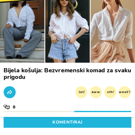
Bijela košulja: Bezvremenski komad za svaku
prigodu
lol!
aww
vrh!
woot?!
0
KOMENTIRAJ