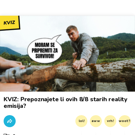
KVIZ
KVIZ: Prepoznajete li ovih 8/8 starih reality
emisija?
lol!
aww
vrh!
woot?!