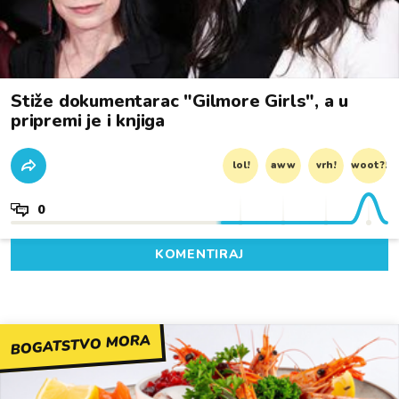
Stiže dokumentarac "Gilmore Girls", a u
pripremi je i knjiga
lol!
aww
vrh!
woot?!
0
KOMENTIRAJ
BOGATSTVO MORA