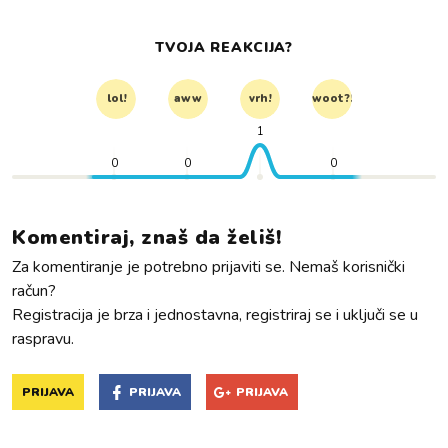
TVOJA REAKCIJA?
lol!
aww
vrh!
woot?!
1
0
0
0
Komentiraj, znaš da želiš!
Za komentiranje je potrebno prijaviti se. Nemaš korisnički
račun?
Registracija je brza i jednostavna, registriraj se i uključi se u
raspravu.
PRIJAVA
PRIJAVA
PRIJAVA