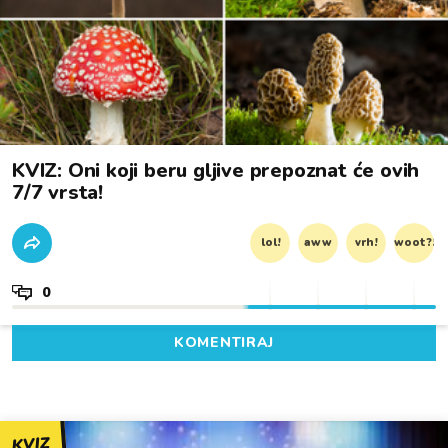
KVIZ: Oni koji beru gljive prepoznat će ovih
7/7 vrsta!
lol!
aww
vrh!
woot?!
0
KOMENTIRAJ
KVIZ