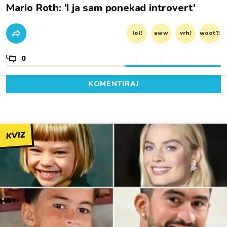
Mario Roth: 'I ja sam ponekad introvert'
lol!
aww
vrh!
woot?!
0
KOMENTIRAJ
KVIZ