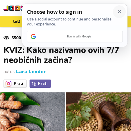
lol!
aww
vrh!
woot?!
5500
pregleda
Sign in with Google
13. kolovoza 2024.
KVIZ: Kako nazivamo ovih 7/7
neobičnih začina?
autor:
Lara Lender
Prati
Prati