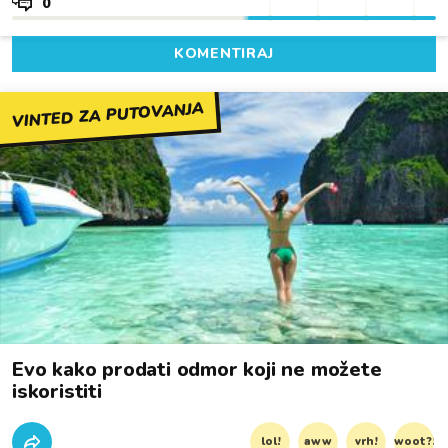
0
KOMENTIRAJ
VINTED ZA PUTOVANJA
Evo kako prodati odmor koji ne možete
iskoristiti
lol!
aww
vrh!
woot?!