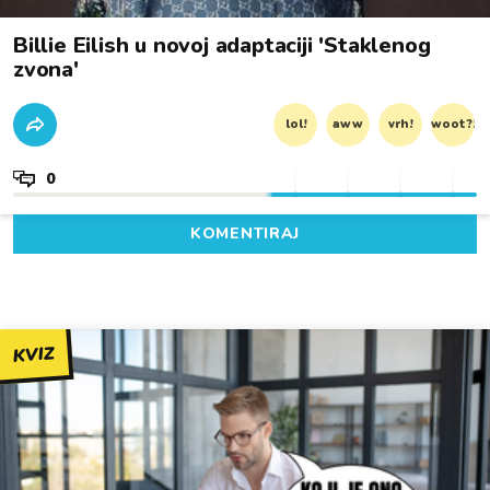
Billie Eilish u novoj adaptaciji 'Staklenog
zvona'
lol!
aww
vrh!
woot?!
0
KOMENTIRAJ
KVIZ