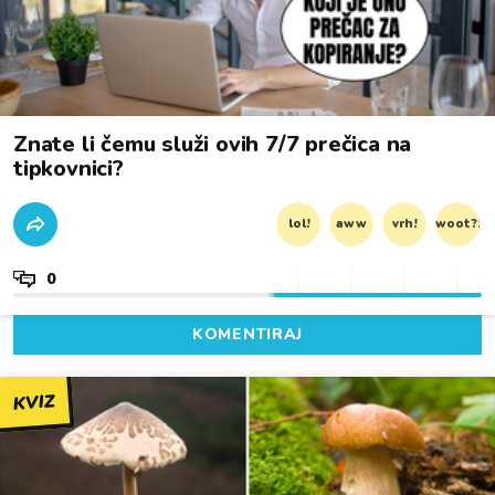
Znate li čemu služi ovih 7/7 prečica na
tipkovnici?
lol!
aww
vrh!
woot?!
0
KOMENTIRAJ
KVIZ