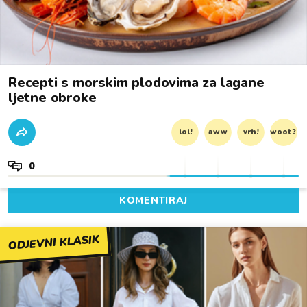
Recepti s morskim plodovima za lagane
ljetne obroke
lol!
aww
vrh!
woot?!
0
KOMENTIRAJ
ODJEVNI KLASIK