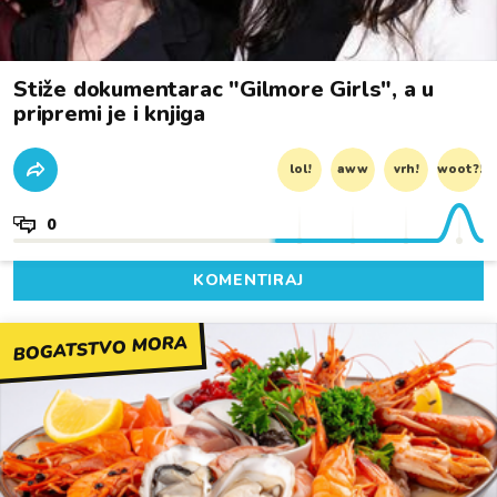
Stiže dokumentarac "Gilmore Girls", a u
pripremi je i knjiga
lol!
aww
vrh!
woot?!
0
KOMENTIRAJ
BOGATSTVO MORA