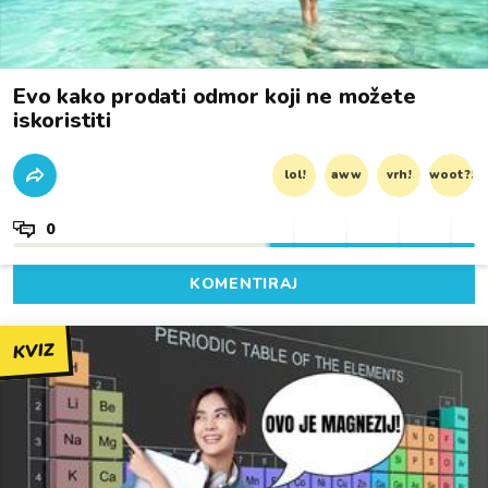
Evo kako prodati odmor koji ne možete
iskoristiti
lol!
aww
vrh!
woot?!
0
KOMENTIRAJ
KVIZ