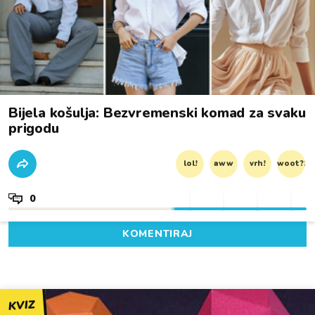
Bijela košulja: Bezvremenski komad za svaku
prigodu
lol!
aww
vrh!
woot?!
0
KOMENTIRAJ
KVIZ