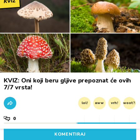
KVIZ
KVIZ: Oni koji beru gljive prepoznat će ovih
7/7 vrsta!
lol!
aww
vrh!
woot?!
0
KOMENTIRAJ