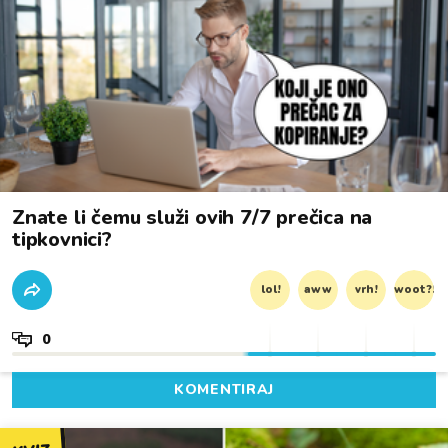
Znate li čemu služi ovih 7/7 prečica na
tipkovnici?
lol!
aww
vrh!
woot?!
0
KOMENTIRAJ