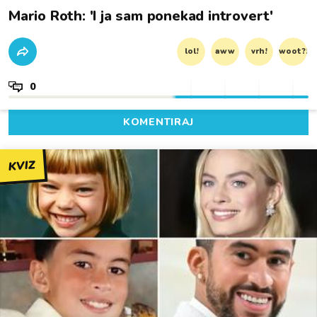
Mario Roth: 'I ja sam ponekad introvert'
lol!
aww
vrh!
woot?!
0
KOMENTIRAJ
KVIZ