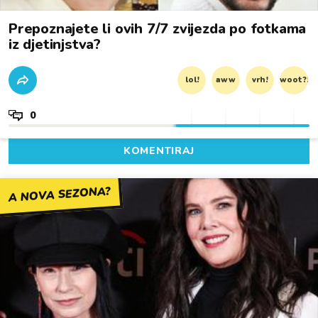
Prepoznajete li ovih 7/7 zvijezda po fotkama
iz djetinjstva?
lol!
aww
vrh!
woot?!
0
KOMENTIRAJ
A NOVA SEZONA?