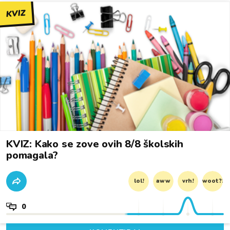
KVIZ
KVIZ: Kako se zove ovih 8/8 školskih
pomagala?
lol!
aww
vrh!
woot?!
0