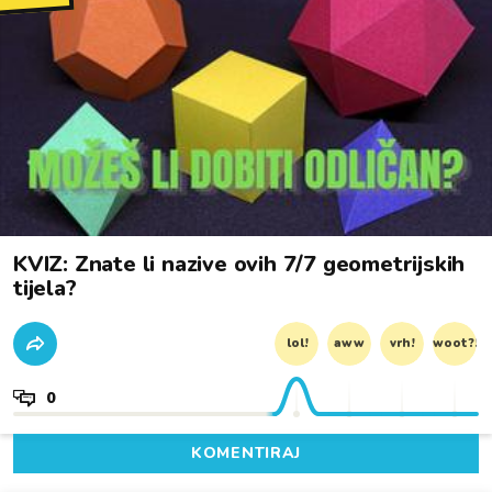
KVIZ: Znate li nazive ovih 7/7 geometrijskih
tijela?
lol!
aww
vrh!
woot?!
0
KOMENTIRAJ