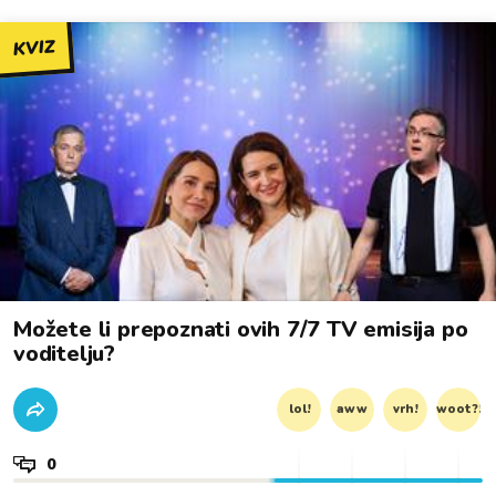
KVIZ
Možete li prepoznati ovih 7/7 TV emisija po
voditelju?
lol!
aww
vrh!
woot?!
0