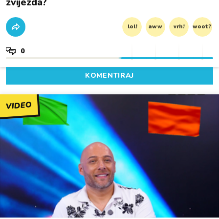
zvijezda?
lol!
aww
vrh!
woot?!
0
KOMENTIRAJ
VIDEO