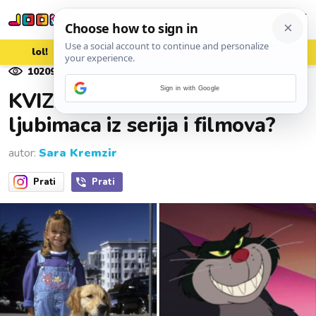
lol!
aww
vrh!
woot?!
10209
pregleda
18. listopada 2025.
Sign in with Google
KVIZ: Kako se zove 7/7
ljubimaca iz serija i filmova?
autor:
Sara Kremzir
Prati
Prati