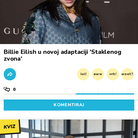
Billie Eilish u novoj adaptaciji 'Staklenog
zvona'
lol!
aww
vrh!
woot?!
0
KOMENTIRAJ
KVIZ