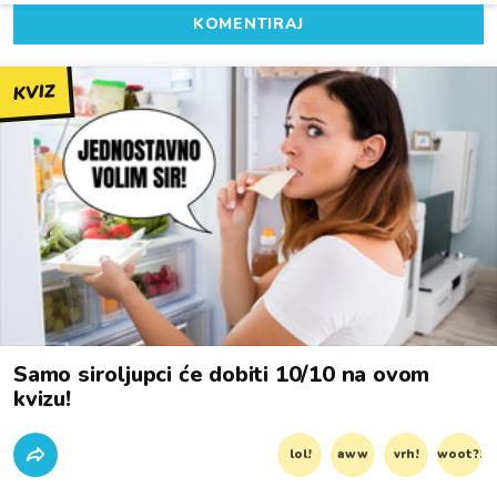
KOMENTIRAJ
KVIZ
Samo siroljupci će dobiti 10/10 na ovom
kvizu!
lol!
aww
vrh!
woot?!