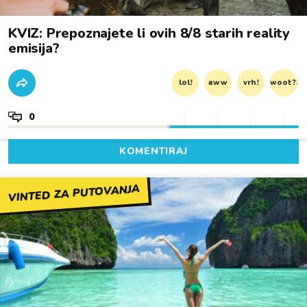
KVIZ: Prepoznajete li ovih 8/8 starih reality
emisija?
lol!
aww
vrh!
woot?!
0
KOMENTIRAJ
VINTED ZA PUTOVANJA