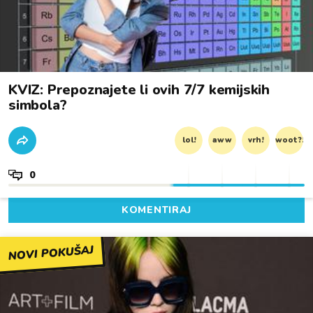
KVIZ: Prepoznajete li ovih 7/7 kemijskih
simbola?
lol!
aww
vrh!
woot?!
0
KOMENTIRAJ
NOVI POKUŠAJ