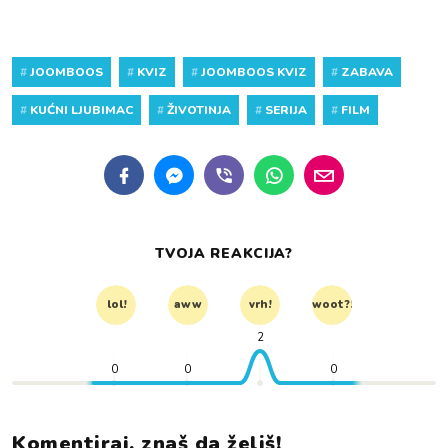
#
JOOMBOOS
#
KVIZ
#
JOOMBOOS KVIZ
#
ZABAVA
#
KUĆNI LJUBIMAC
#
ŽIVOTINJA
#
SERIJA
#
FILM
TVOJA REAKCIJA?
lol!
aww
vrh!
woot?!
2
0
0
0
Komentiraj, znaš da želiš!