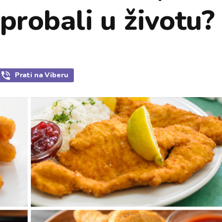
probali u životu?
Prati
na Viberu