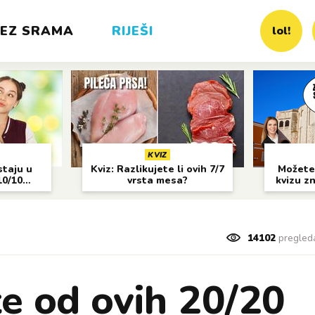
EZ SRAMA
RIJEŠI
lol!
KVIZ
staju u
Kviz: Razlikujete li ovih 7/7
Možete 
10/10
vrsta mesa?
kvizu z
14102
pregled
te od ovih 20/20