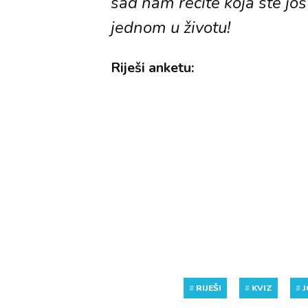
sad nam recite koja ste još
jednom u životu!
Riješi anketu:
#
RIJEŠI
#
KVIZ
#