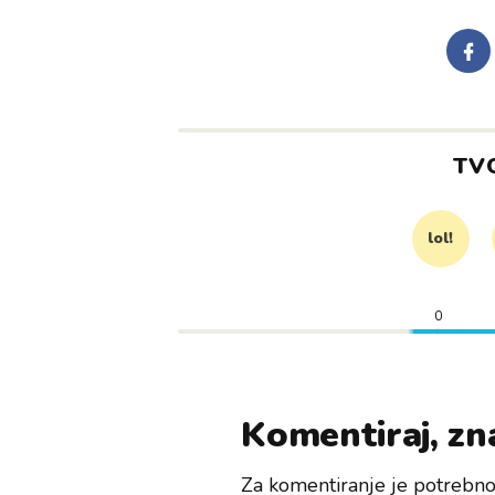
TV
lol!
0
Komentiraj, zna
Za komentiranje je potrebno 