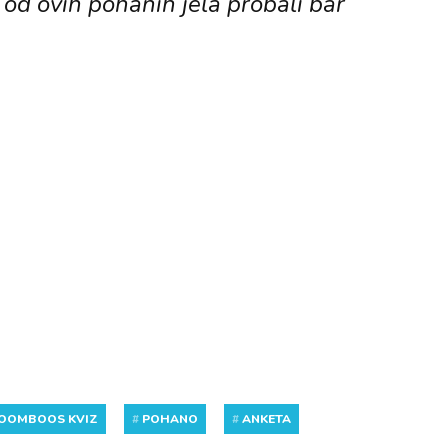
 od ovih pohanih jela probali bar
JOOMBOOS KVIZ
#
POHANO
#
ANKETA