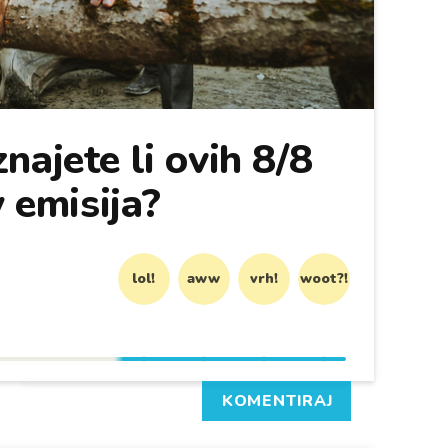
najete li ovih 8/8
y emisija?
lol!
aww
vrh!
woot?!
KOMENTIRAJ