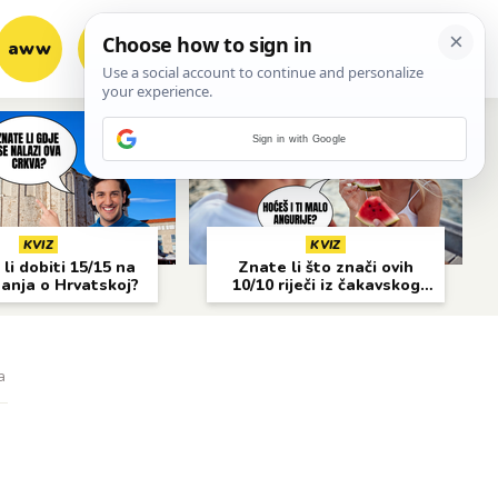
aww
vrh!
woot?!
Sign in with Google
KVIZ
KVIZ
li dobiti 15/15 na
Znate li što znači ovih
nanja o Hrvatskoj?
10/10 riječi iz čakavskog
narječja?
a