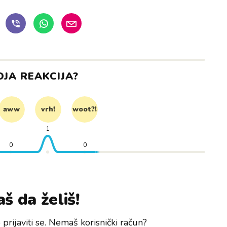
OJA REAKCIJA?
aww
vrh!
woot?!
1
0
0
š da želiš!
prijaviti se. Nemaš korisnički račun?