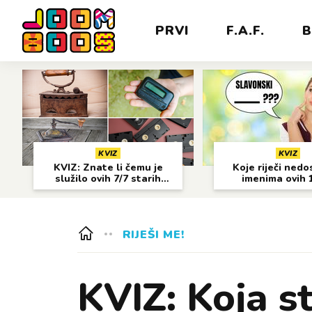
PRVI
F.A.F.
B
KVIZ
KVIZ
KVIZ: Znate li čemu je
Koje riječi nedo
služilo ovih 7/7 starih
imenima ovih 
predmeta?
gradova?
RIJEŠI ME!
KVIZ: Koja s