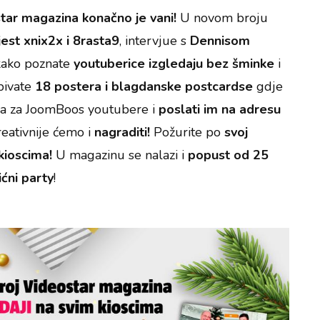
tar magazina konačno je vani!
U novom broju
jest xnix2x i 8rasta9
, intervjue s
Dennisom
i kako poznate
youtuberice izgledaju bez šminke
i
bivate
18 postera i blagdanske postcardse
gdje
anja za JoomBoos youtubere i
poslati im na adresu
reativnije ćemo i
nagraditi!
Požurite po
svoj
kioscima!
U magazinu se nalazi i
popust od 25
ćni party
!