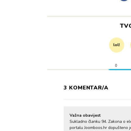
TV
lol!
0
3 KOMENTAR/A
Važna obavijest
Sukladno članku 94. Zakona o el
portalu Joomboos.hr dopušteno je 