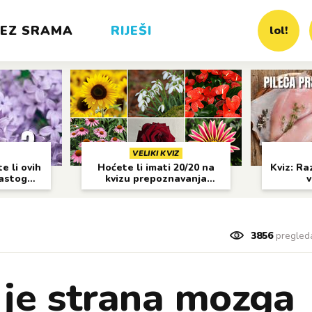
EZ SRAMA
RIJEŠI
lol!
VELIKI KVIZ
e li ovih
Hoćete li imati 20/20 na
Kviz: Raz
častog
kvizu prepoznavanja
v
cvijeća?
3856
pregled
i je strana mozga