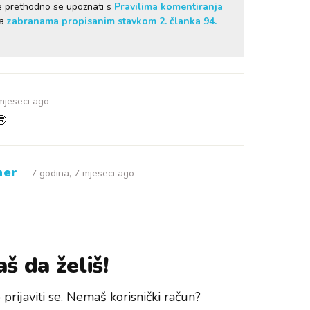
je prethodno se upoznati s
Pravilima komentiranja
sa
zabranama propisanim stavkom 2. članka 94.
 mjeseci ago
🤓
ner
7 godina, 7 mjeseci ago
š da želiš!
prijaviti se. Nemaš korisnički račun?