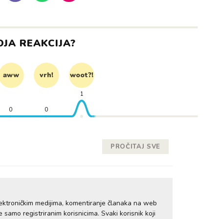
OJA REAKCIJA?
aww
vrh!
woot?!
1
0
0
PROČITAJ SVE
ektroničkim medijima, komentiranje članaka na web
samo registriranim korisnicima. Svaki korisnik koji