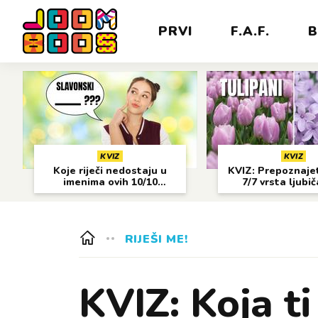
PRVI
F.A.F.
B
KVIZ
KVIZ
Koje riječi nedostaju u
KVIZ: Prepoznajet
imenima ovih 10/10
7/7 vrsta ljubi
gradova?
cvijeća?
RIJEŠI ME!
KVIZ: Koja t