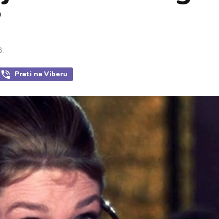
?
8.
Prati
na Viberu