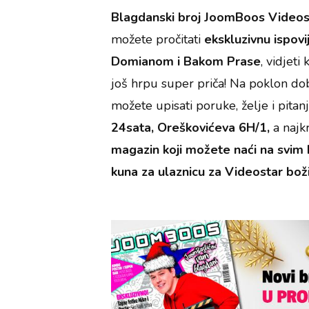
Blagdanski broj JoomBoos Videos
možete pročitati
ekskluzivnu ispovi
Domianom i Bakom Prase
, vidjet
još hrpu super priča! Na poklon do
možete upisati poruke, želje i pit
24sata, Oreškovićeva 6H/1,
a najk
magazin koji možete naći na svim 
kuna za ulaznicu za Videostar boži