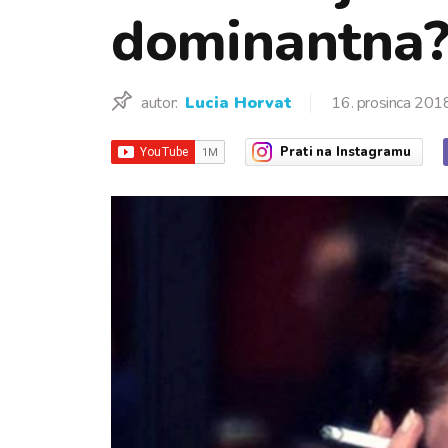
dominantna
autor:
Lucia Horvat
16. prosinca 201
Prati
na Instagramu