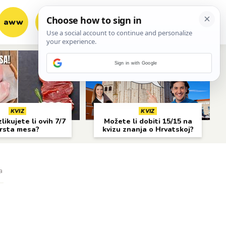
aww
vrh!
woot?!
Sign in with Google
KVIZ
KVIZ
likujete li ovih 7/7
Možete li dobiti 15/15 na
rsta mesa?
kvizu znanja o Hrvatskoj?
a