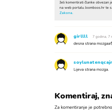
želi komentirati članke obvezan 
na web portalu Joomboos.hr te 
Zakona.
girllll
7 godina, 7
desna strana mozgaa
soylunatenqcaj
Lijeva strana mozga.
Komentiraj, zna
Za komentiranje je potrebno 