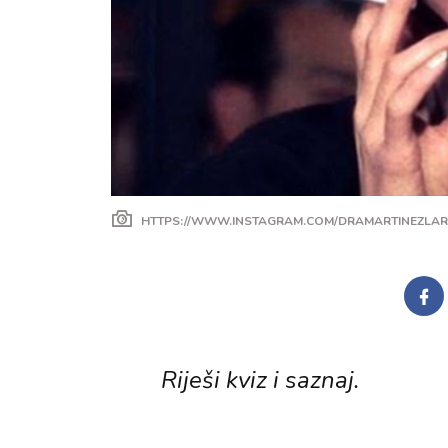
HTTPS://WWW.INSTAGRAM.COM/DRAMARTINEZLA
Riješi kviz i saznaj.