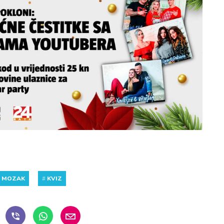
#
MOZAK
#
KVIZ