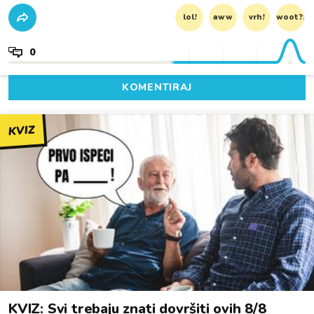
lol!
aww
vrh!
woot?!
0
KOMENTIRAJ
KVIZ
KVIZ: Svi trebaju znati dovršiti ovih 8/8