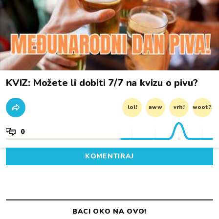
KVIZ: Možete li dobiti 7/7 na kvizu o pivu?
lol!
aww
vrh!
woot?!
0
KOMENTIRAJ