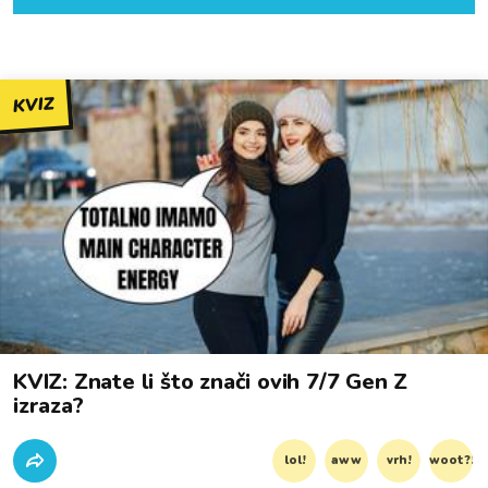
KVIZ
KVIZ: Znate li što znači ovih 7/7 Gen Z
izraza?
lol!
aww
vrh!
woot?!