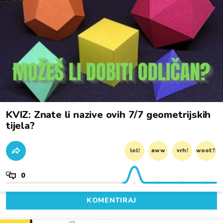
KVIZ: Znate li nazive ovih 7/7 geometrijskih
tijela?
lol!
aww
vrh!
woot?!
0
KOMENTIRAJ