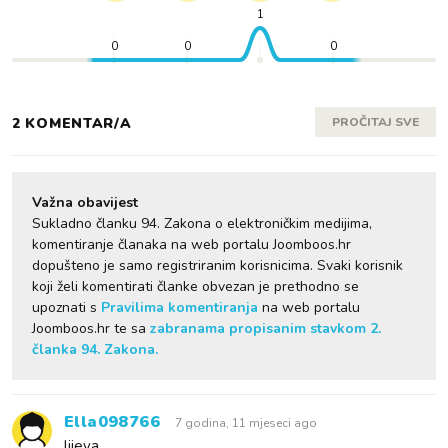
1
0
0
0
2 KOMENTAR/A
PROČITAJ SVE
Važna obavijest
Sukladno članku 94. Zakona o elektroničkim medijima,
komentiranje članaka na web portalu Joomboos.hr
dopušteno je samo registriranim korisnicima. Svaki korisnik
koji želi komentirati članke obvezan je prethodno se
upoznati s
Pravilima komentiranja
na web portalu
Joomboos.hr te sa
zabranama propisanim stavkom 2.
članka 94. Zakona.
Ella098766
7 godina, 11 mjeseci ago
lijeva