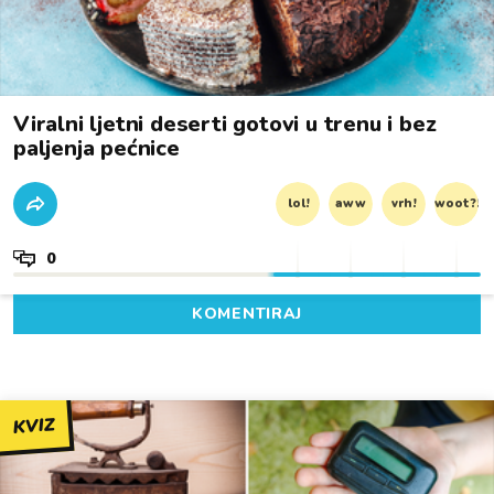
Viralni ljetni deserti gotovi u trenu i bez
paljenja pećnice
lol!
aww
vrh!
woot?!
0
KOMENTIRAJ
KVIZ