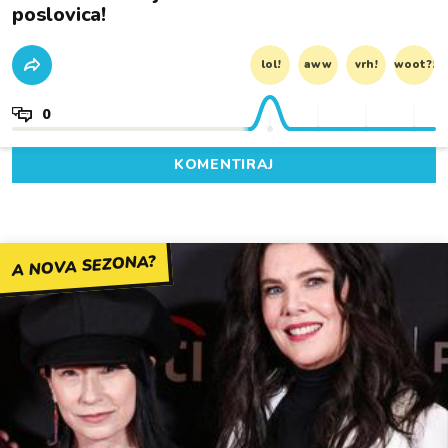
poslovica!
lol!
aww
vrh!
woot?!
0
KOMENTIRAJ
A NOVA SEZONA?