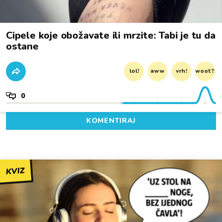
Cipele koje obožavate ili mrzite: Tabi je tu da
ostane
lol!
aww
vrh!
woot?!
0
KOMENTIRAJ
KVIZ