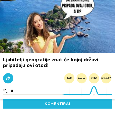
Ljubitelji geografije znat će kojoj državi
pripadaju ovi otoci!
lol!
aww
vrh!
woot?!
0
KOMENTIRAJ