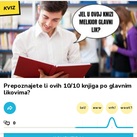
KVIZ
Prepoznajete li ovih 10/10 knjiga po glavnim
likovima?
lol!
aww
vrh!
woot?!
0