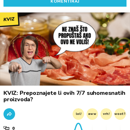
KOMENTIRAJ
KVIZ
KVIZ: Prepoznajete li ovih 7/7 suhomesnatih
proizvoda?
lol!
aww
vrh!
woot?!
0