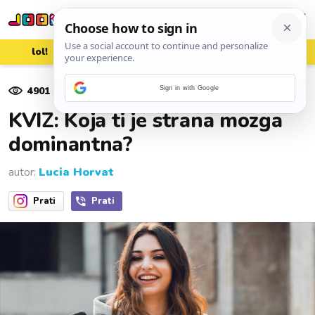
lol!
aww
vrh!
woot?!
4901
pregleda
Sign in with Google
27. kolovoza 2018.
KVIZ: Koja ti je strana mozga
dominantna?
autor:
Lucia Horvat
Prati
Prati