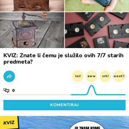
KVIZ: Znate li čemu je služilo ovih 7/7 starih
predmeta?
lol!
aww
vrh!
woot?!
0
KOMENTIRAJ
KVIZ