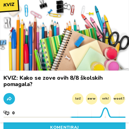
KVIZ
KVIZ: Kako se zove ovih 8/8 školskih
pomagala?
lol!
aww
vrh!
woot?!
0
KOMENTIRAJ