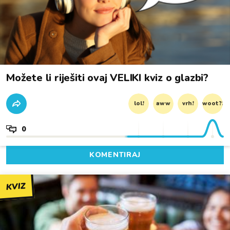
Možete li riješiti ovaj VELIKI kviz o glazbi?
lol!
aww
vrh!
woot?!
0
KOMENTIRAJ
KVIZ