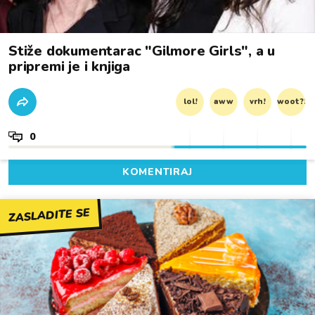
Stiže dokumentarac "Gilmore Girls", a u
pripremi je i knjiga
lol!
aww
vrh!
woot?!
0
KOMENTIRAJ
ZASLADITE SE