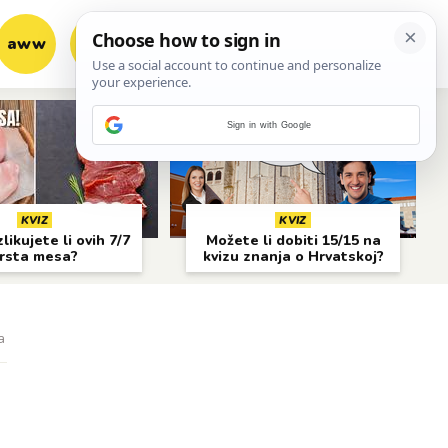
aww
vrh!
woot?!
Sign in with Google
KVIZ
KVIZ
likujete li ovih 7/7
Možete li dobiti 15/15 na
rsta mesa?
kvizu znanja o Hrvatskoj?
a