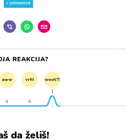
#
USTANOVE
OJA REAKCIJA?
aww
vrh!
woot?!
1
0
0
š da želiš!