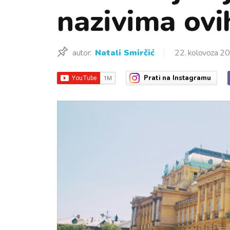
nazivima ovi
autor:
Natali Smirčić
22. kolovoza 20
Prati
na Instagramu