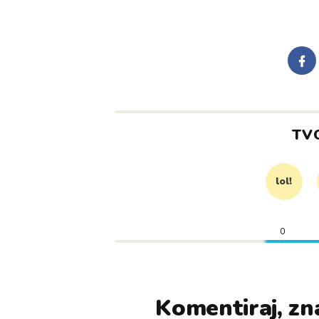
TV
lol!
0
Komentiraj, zna