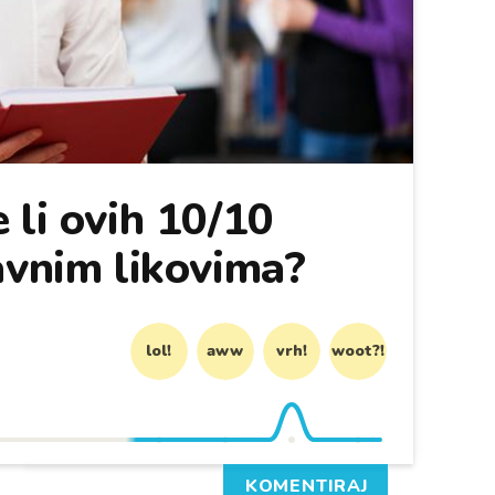
 li ovih 10/10
avnim likovima?
lol!
aww
vrh!
woot?!
KOMENTIRAJ