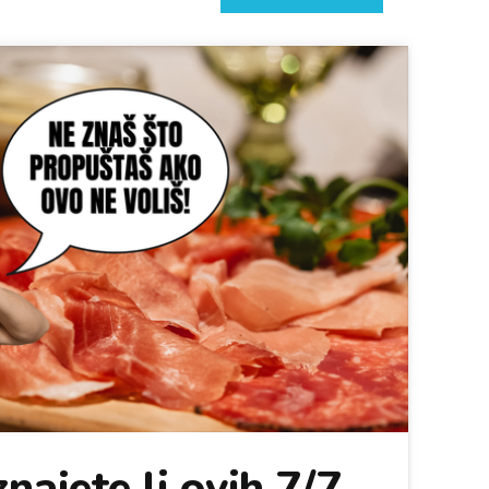
najete li ovih 7/7