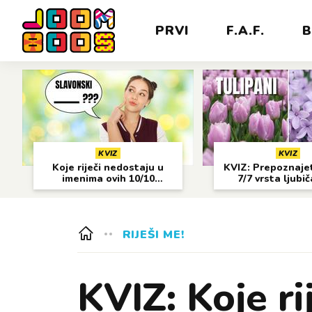
PRVI
F.A.F.
B
KVIZ
KVIZ
Koje riječi nedostaju u
KVIZ: Prepoznajet
imenima ovih 10/10
7/7 vrsta ljubi
gradova?
cvijeća?
RIJEŠI ME!
KVIZ: Koje ri