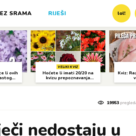
EZ SRAMA
RIJEŠI
lol!
VELIKI KVIZ
e li ovih
Hoćete li imati 20/20 na
Kviz: Raz
častog
kvizu prepoznavanja
v
cvijeća?
19953
pregled
ječi nedostaju u