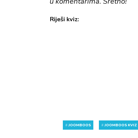
u komentarima. Sretno!
Riješi kviz:
#
JOOMBOOS
#
JOOMBOOS KVIZ