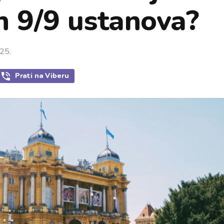
h 9/9 ustanova?
25.
Prati
na Viberu