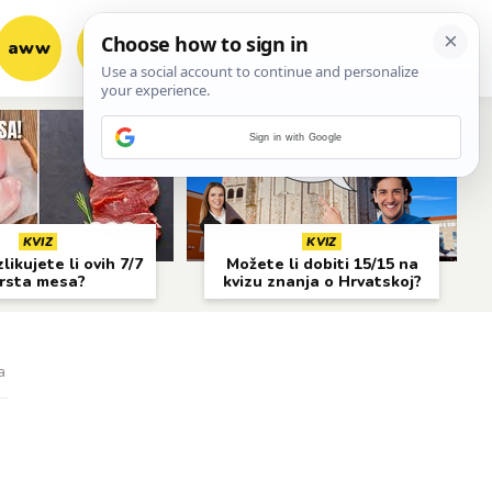
aww
vrh!
woot?!
Sign in with Google
KVIZ
KVIZ
likujete li ovih 7/7
Možete li dobiti 15/15 na
rsta mesa?
kvizu znanja o Hrvatskoj?
a