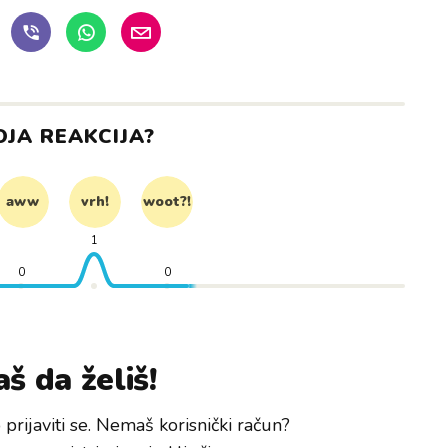
OJA REAKCIJA?
aww
vrh!
woot?!
1
0
0
š da želiš!
prijaviti se. Nemaš korisnički račun?