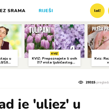
EZ SRAMA
RIJEŠI
lol!
KVIZ
staju u
KVIZ: Prepoznajete li ovih
Kviz: Raz
10/10
7/7 vrsta ljubičastog
v
cvijeća?
29315
pregled
d je 'uljez' u