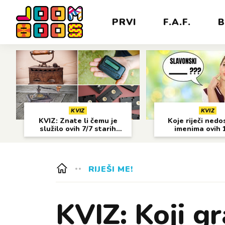
PRVI
F.A.F.
B
KVIZ
KVIZ
KVIZ: Znate li čemu je
Koje riječi nedo
služilo ovih 7/7 starih
imenima ovih 
predmeta?
gradova?
RIJEŠI ME!
KVIZ: Koji gra