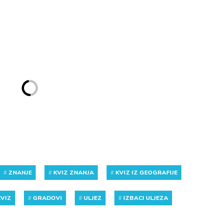
#
ZNANJE
#
KVIZ ZNANJA
#
KVIZ IZ GEOGRAFIJE
VIZ
#
GRADOVI
#
ULJEZ
#
IZBACI ULJEZA