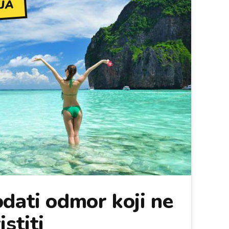
JA
dati odmor koji ne
stiti