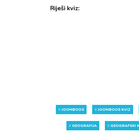
Riješi kviz:
#
JOOMBOOS
#
JOOMBOOS KVIZ
#
GEOGRAFIJA
#
GEOGRAFSKI K