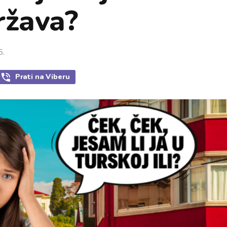
ržava?
5.
Prati
na Viberu