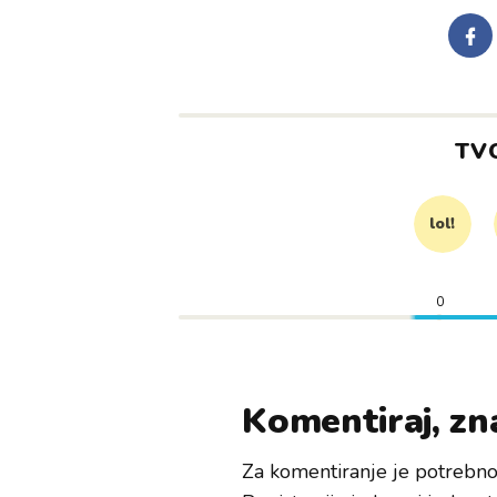
TV
lol!
0
Komentiraj, zna
Za komentiranje je potrebno 