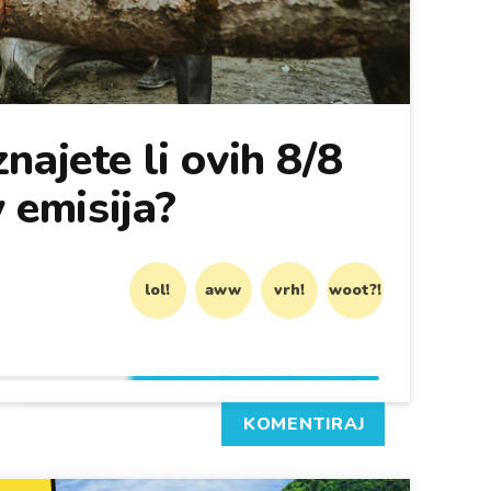
najete li ovih 8/8
y emisija?
lol!
aww
vrh!
woot?!
KOMENTIRAJ