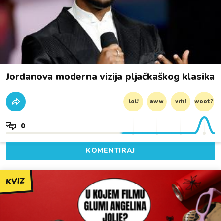
Jordanova moderna vizija pljačkaškog klasika
lol!
aww
vrh!
woot?!
0
KOMENTIRAJ
KVIZ