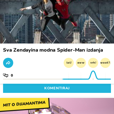
Sva Zendayina modna Spider-Man izdanja
lol!
aww
vrh!
woot?!
0
KOMENTIRAJ
MIT O DIJAMANTIMA