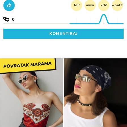
lol!
aww
vrh!
woot?!
0
KOMENTIRAJ
POVRATAK MARAMA