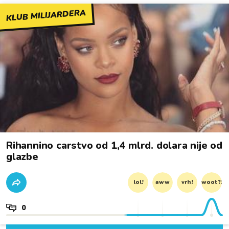
KLUB MILIJARDERA
Rihannino carstvo od 1,4 mlrd. dolara nije od
glazbe
lol!
aww
vrh!
woot?!
0