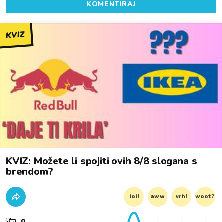
KOMENTIRAJ
KVIZ
KVIZ: Možete li spojiti ovih 8/8 slogana s
brendom?
lol!
aww
vrh!
woot?!
0