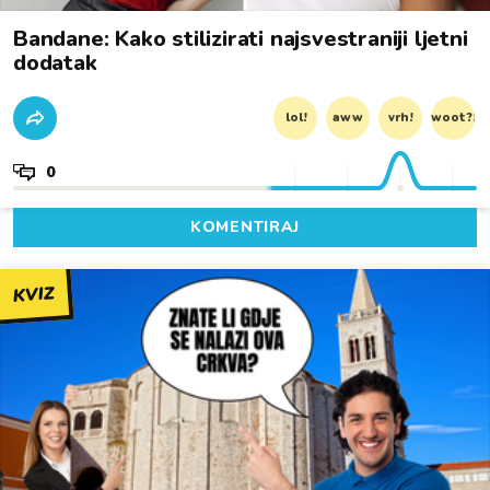
Bandane: Kako stilizirati najsvestraniji ljetni
dodatak
lol!
aww
vrh!
woot?!
0
KOMENTIRAJ
KVIZ