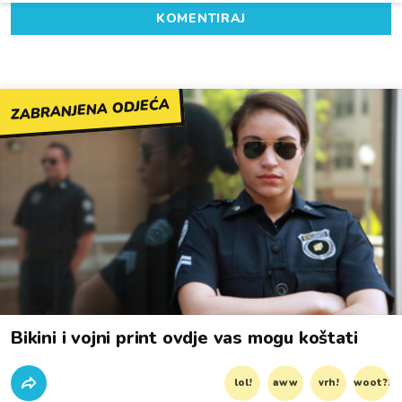
KOMENTIRAJ
ZABRANJENA ODJEĆA
Bikini i vojni print ovdje vas mogu koštati
lol!
aww
vrh!
woot?!