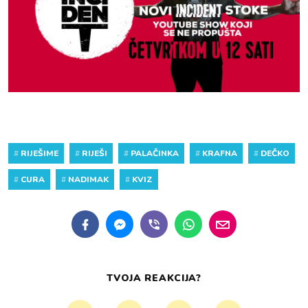
#
RIJEŠIME
#
RIJEŠI
#
PALAČINKA
#
KRAFNA
#
DEČKO
#
CURA
#
NADIMAK
#
KVIZ
TVOJA REAKCIJA?