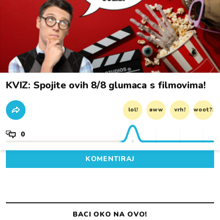
KVIZ: Spojite ovih 8/8 glumaca s filmovima!
lol!
aww
vrh!
woot?!
0
KOMENTIRAJ