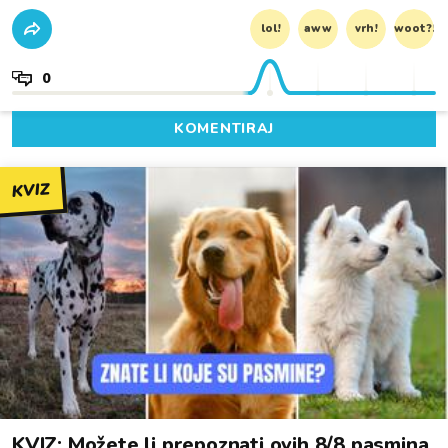
lol!
aww
vrh!
woot?!
0
KOMENTIRAJ
KVIZ
KVIZ: Možete li prepoznati ovih 8/8 pasmina