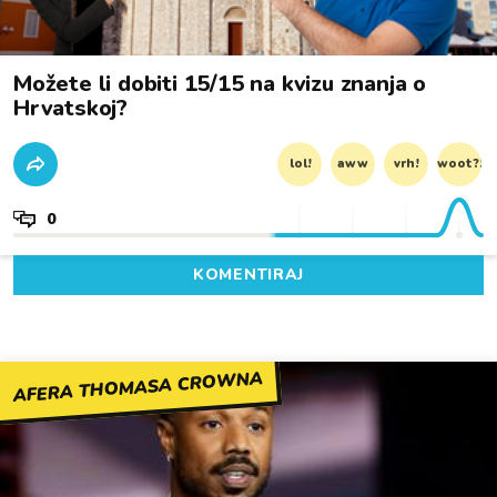
Možete li dobiti 15/15 na kvizu znanja o
Hrvatskoj?
lol!
aww
vrh!
woot?!
0
KOMENTIRAJ
AFERA THOMASA CROWNA