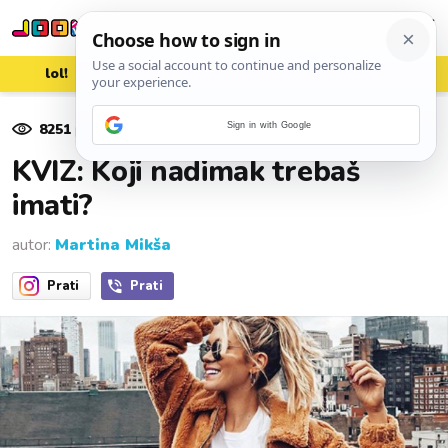
lol!
aww
vrh!
woot?!
8251
pregleda
Sign in with Google
06. ožujka 2019.
KVIZ: Koji nadimak trebaš
imati?
autor:
Martina Mikša
Prati
Prati