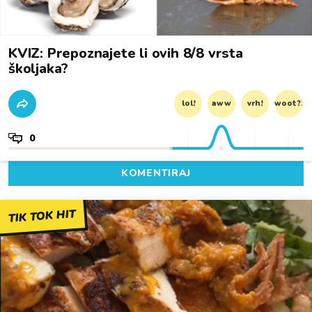
KVIZ: Prepoznajete li ovih 8/8 vrsta
školjaka?
lol!
aww
vrh!
woot?!
0
KOMENTIRAJ
TIK TOK HIT