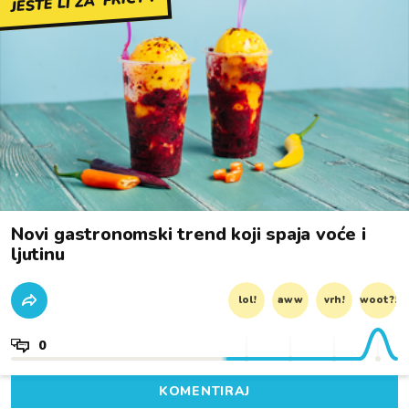
JESTE LI ZA 'FRICY'?
Novi gastronomski trend koji spaja voće i
ljutinu
lol!
aww
vrh!
woot?!
0
KOMENTIRAJ