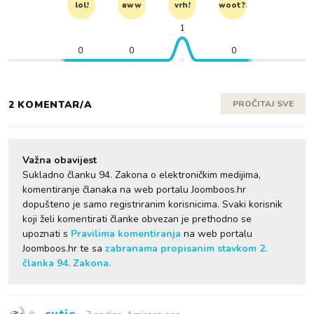
lol!
aww
vrh!
woot?!
1
0
0
0
2 KOMENTAR/A
PROČITAJ SVE
Važna obavijest
Sukladno članku 94. Zakona o elektroničkim medijima,
komentiranje članaka na web portalu Joomboos.hr
dopušteno je samo registriranim korisnicima. Svaki korisnik
koji želi komentirati članke obvezan je prethodno se
upoznati s
Pravilima komentiranja
na web portalu
Joomboos.hr te sa
zabranama propisanim stavkom 2.
članka 94. Zakona.