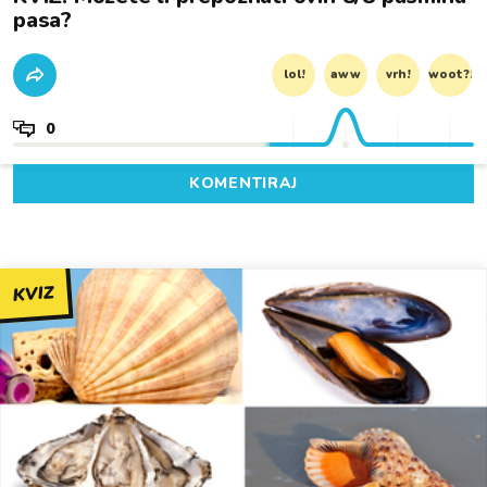
pasa?
lol!
aww
vrh!
woot?!
0
KOMENTIRAJ
KVIZ