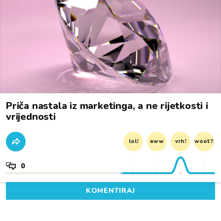
Priča nastala iz marketinga, a ne rijetkosti i
vrijednosti
lol!
aww
vrh!
woot?!
0
KOMENTIRAJ