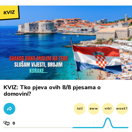
KVIZ
KVIZ: Tko pjeva ovih 8/8 pjesama o
domovini?
lol!
aww
vrh!
woot?!
0