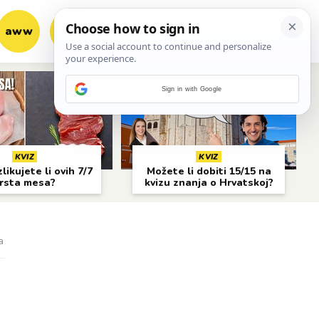
aww
vrh!
woot?!
Sign in with Google
KVIZ
KVIZ
likujete li ovih 7/7
Možete li dobiti 15/15 na
rsta mesa?
kvizu znanja o Hrvatskoj?
a