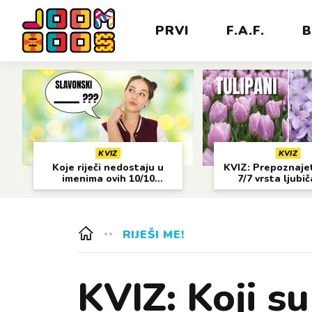
PRVI
F.A.F.
B
KVIZ
KVIZ
Koje riječi nedostaju u
KVIZ: Prepoznajet
imenima ovih 10/10
7/7 vrsta ljubi
gradova?
cvijeća?
RIJEŠI ME!
KVIZ: Koji su