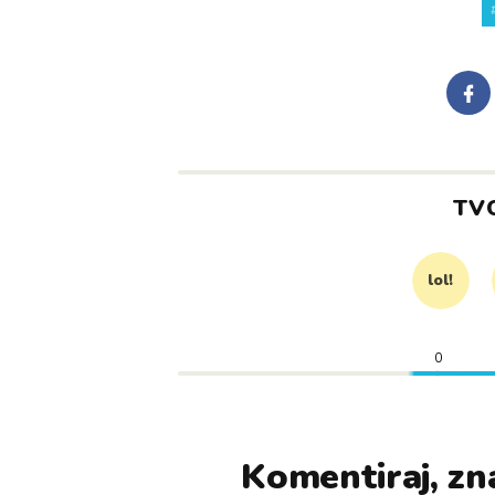
TV
lol!
0
Komentiraj, zna