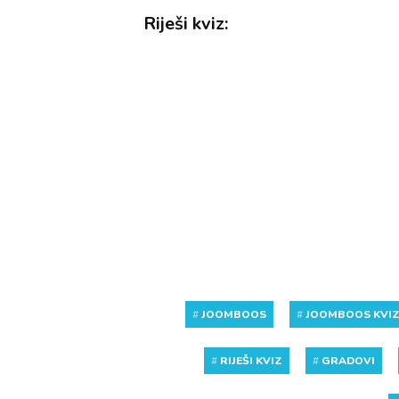
Riješi kviz:
#
JOOMBOOS
#
JOOMBOOS KVI
#
RIJEŠI KVIZ
#
GRADOVI