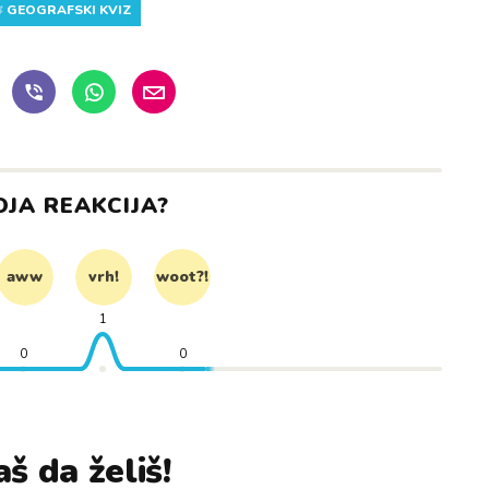
#
GEOGRAFSKI KVIZ
OJA REAKCIJA?
aww
vrh!
woot?!
1
0
0
š da želiš!