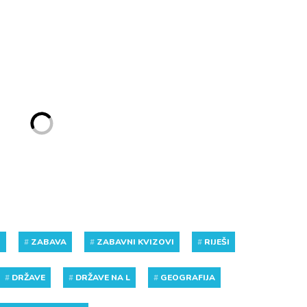
Z
#
ZABAVA
#
ZABAVNI KVIZOVI
#
RIJEŠI
#
DRŽAVE
#
DRŽAVE NA L
#
GEOGRAFIJA