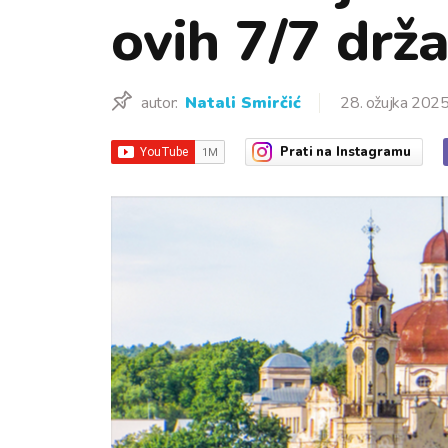
ovih 7/7 drža
autor:
Natali Smirčić
28. ožujka 2025
Prati
na Instagramu