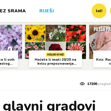
EZ SRAMA
RIJEŠI
lol!
VELIKI KVIZ
e li ovih
Hoćete li imati 20/20 na
Kviz: Raz
častog
kvizu prepoznavanja
v
cvijeća?
17200
pregled
 glavni gradovi