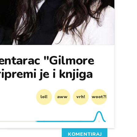
entarac "Gilmore
ripremi je i knjiga
lol!
aww
vrh!
woot?!
KOMENTIRAJ