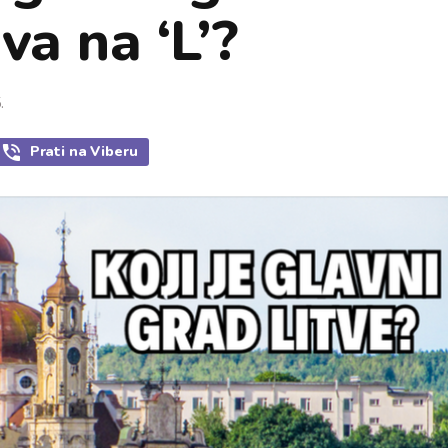
va na ‘L’?
.
Prati
na Viberu