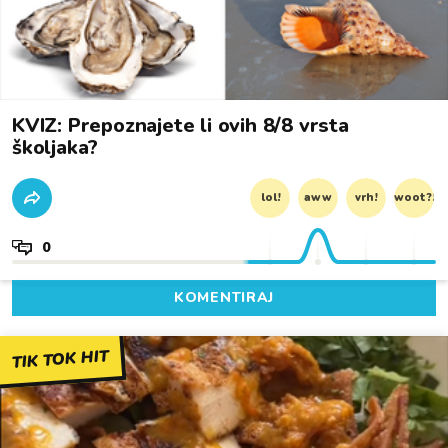
KVIZ: Prepoznajete li ovih 8/8 vrsta
školjaka?
lol!
aww
vrh!
woot?!
0
KOMENTIRAJ
TIK TOK HIT