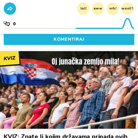
lol!
aww
vrh!
woot?!
0
KOMENTIRAJ
KVIZ
KVIZ: Znate li kojim državama pripada ovih