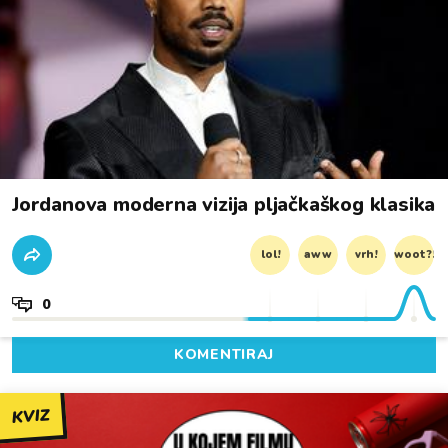
Jordanova moderna vizija pljačkaškog klasika
lol!
aww
vrh!
woot?!
0
KOMENTIRAJ
KVIZ