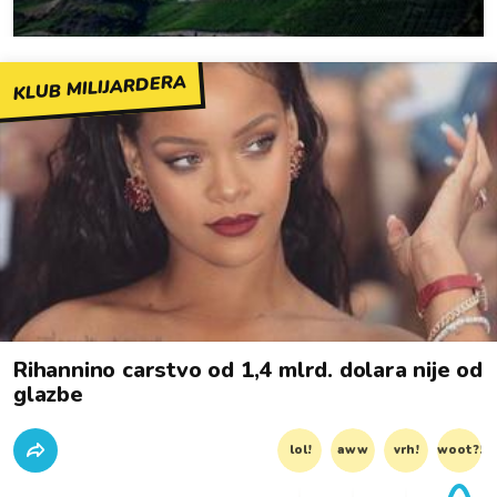
KLUB MILIJARDERA
Rihannino carstvo od 1,4 mlrd. dolara nije od
glazbe
lol!
aww
vrh!
woot?!