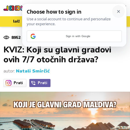
lol!
aww
vrh!
woot?!
8952
pregleda
Sign in with Google
08. srpnja 2025.
KVIZ: Koji su glavni gradovi
ovih 7/7 otočnih država?
autor:
Natali Smirčić
Prati
Prati