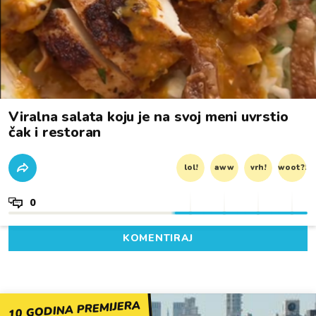
Viralna salata koju je na svoj meni uvrstio
čak i restoran
lol!
aww
vrh!
woot?!
0
KOMENTIRAJ
10 GODINA PREMIJERA