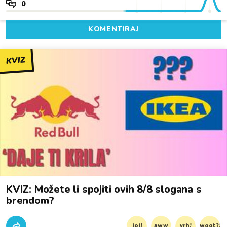
0
KOMENTIRAJ
KVIZ
KVIZ: Možete li spojiti ovih 8/8 slogana s
brendom?
lol!
aww
vrh!
woot?!