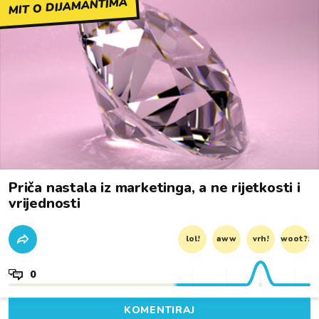
MIT O DIJAMANTIMA
Priča nastala iz marketinga, a ne rijetkosti i
vrijednosti
lol!
aww
vrh!
woot?!
0
KOMENTIRAJ