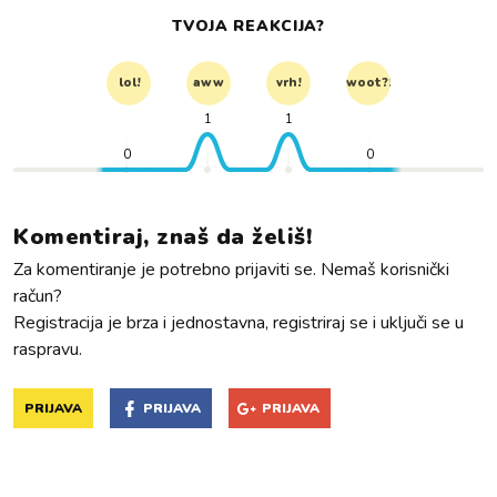
TVOJA REAKCIJA?
lol!
aww
vrh!
woot?!
1
1
0
0
Komentiraj, znaš da želiš!
Za komentiranje je potrebno prijaviti se. Nemaš korisnički
račun?
Registracija je brza i jednostavna, registriraj se i uključi se u
raspravu.
PRIJAVA
PRIJAVA
PRIJAVA