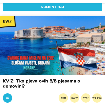
KOMENTIRAJ
KVIZ
KVIZ: Tko pjeva ovih 8/8 pjesama o
domovini?
lol!
aww
vrh!
woot?!