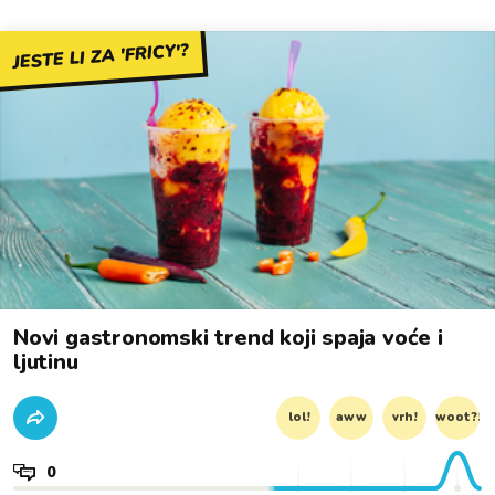
JESTE LI ZA 'FRICY'?
Novi gastronomski trend koji spaja voće i
ljutinu
lol!
aww
vrh!
woot?!
0