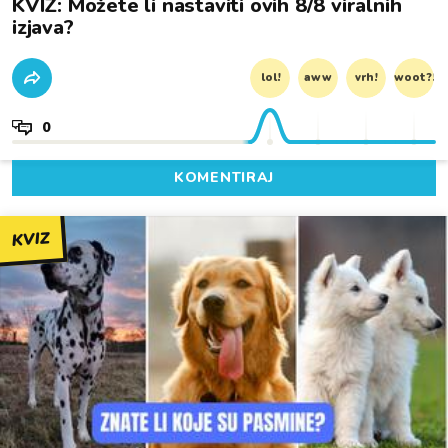
KVIZ: Možete li nastaviti ovih 8/8 viralnih
izjava?
lol!
aww
vrh!
woot?!
0
KOMENTIRAJ
KVIZ