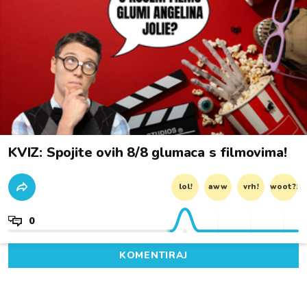
KVIZ: Spojite ovih 8/8 glumaca s filmovima!
lol!
aww
vrh!
woot?!
0
KOMENTIRAJ