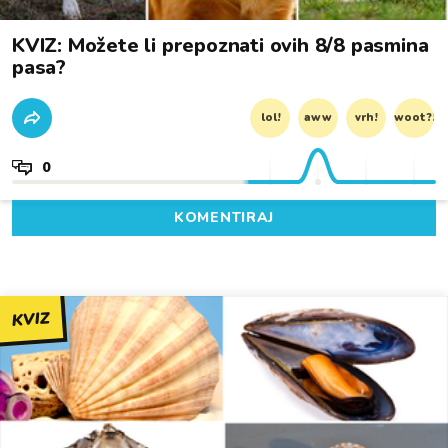
KVIZ: Možete li prepoznati ovih 8/8 pasmina
pasa?
lol!
aww
vrh!
woot?!
0
KOMENTIRAJ
KVIZ