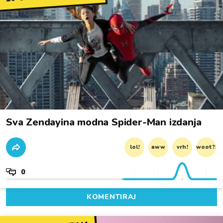
Sva Zendayina modna Spider-Man izdanja
lol!
aww
vrh!
woot?!
0
KOMENTIRAJ