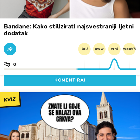
Bandane: Kako stilizirati najsvestraniji ljetni
dodatak
lol!
aww
vrh!
woot?!
0
KOMENTIRAJ
KVIZ