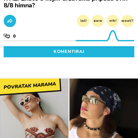
8/8 himna?
lol!
aww
vrh!
woot?!
0
KOMENTIRAJ
POVRATAK MARAMA